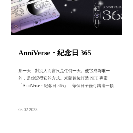
AnniVerse・紀念日 365
那一天，對別人而言只是任何一天。使它成為唯一
的，是你記得它的方式。米蘭數位打造 NFT 專案
「AnniVerse・紀念日 365」，每個日子僅可鑄造一顆
NFT，讓那一天成為獨一無二的紀念日。
03.02.2023