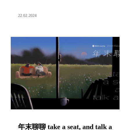
22.02.2024
年末聊聊 take a seat, and talk a