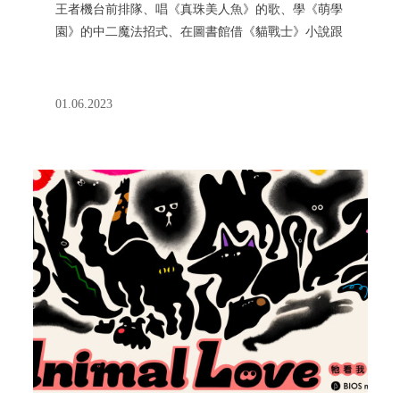
王者機台前排隊、唱《真珠美人魚》的歌、學《萌學
園》的中二魔法招式、在圖書館借《貓戰士》小說跟
《尋寶記》漫畫、上課偷玩神魔之塔、在賽爾號與摩
爾莊園上線⋯⋯ ​ 專題邀請 2000 後出生的寫手，帶 00
後的讀者回憶一些不能忘記的事情，也讓 00 前的讀
01.06.2023
者記得我們。