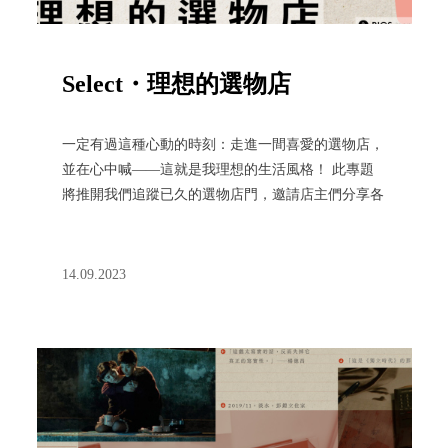
Select・理想的選物店
一定有過這種心動的時刻：走進一間喜愛的選物店，
並在心中喊——這就是我理想的生活風格！ 此專題
將推開我們追蹤已久的選物店門，邀請店主們分享各
自選物心經，感受他們對這間店所注入的各種愛與執
著。
14.09.2023