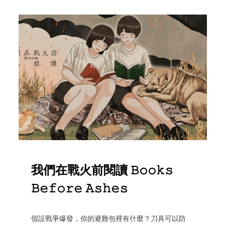
我們在戰火前閱讀 𝙱𝚘𝚘𝚔𝚜
𝙱𝚎𝚏𝚘𝚛𝚎 𝙰𝚜𝚑𝚎𝚜
假設戰爭爆發，你的避難包裡有什麼？刀具可以防