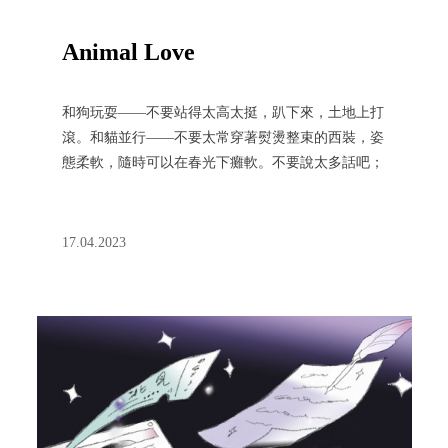
Animal Love
和狗玩耍——不要站得太高太挺，趴下來，土地上打
滾。和貓並行——不要太常穿著熨燙整束的西裝，姿
態柔軟，隨時可以在春光下癱軟。不要說太多話吧；
和魚游泳，感受水流，隨波逐流⋯⋯和動物相處，人
才會想起自己還是動物的時候。
17.04.2023