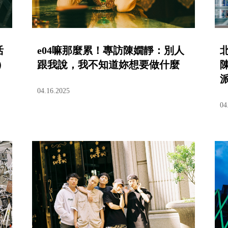
活
e04嘛那麼累！專訪陳嫺靜：別人
）
跟我說，我不知道妳想要做什麼
派
04.16.2025
04