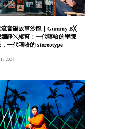
北流音樂故事沙龍｜Gummy B╳
陳嫺靜╳榕幫：一代嘻哈的學院
，一代嘻哈的 stereotype
.17.2024