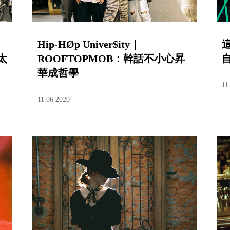
Hip-HØp Univer$ity｜
太
ROOFTOPMOB：幹話不小心昇
自
華成哲學
11
11.06.2020