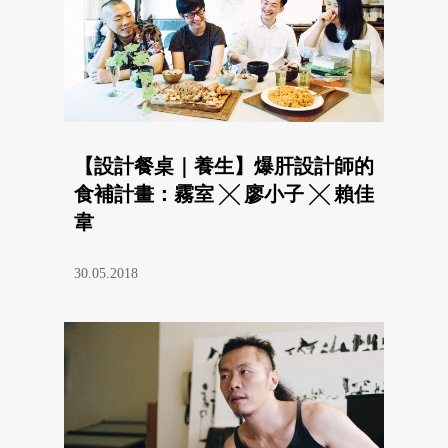
【設計餐桌｜養生】爆肝設計師的
食補計畫：霧室 ╳ 廖小子 ╳ 賴佳
韋
30.05.2018