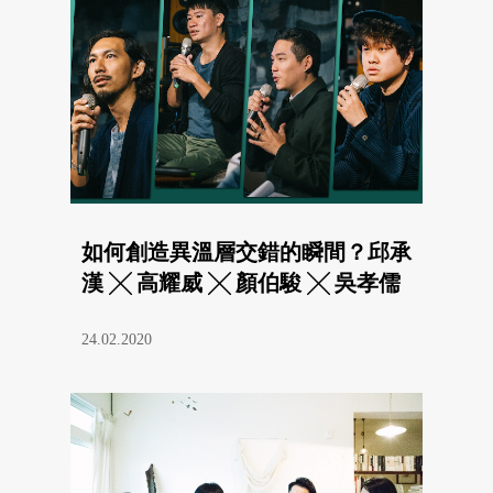
如何創造異溫層交錯的瞬間？邱承
漢 ╳ 高耀威 ╳ 顏伯駿 ╳ 吳孝儒
24.02.2020