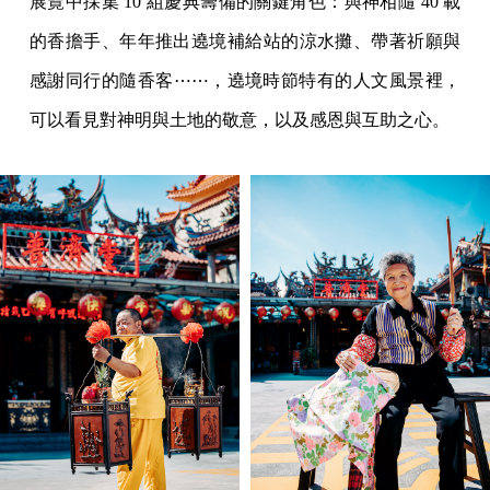
展覽中採集 10 組慶典籌備的關鍵角色：與神相隨 40 載
的香擔手、年年推出遶境補給站的涼水攤、帶著祈願與
感謝同行的隨香客⋯⋯，遶境時節特有的人文風景裡，
可以看見對神明與土地的敬意，以及感恩與互助之心。