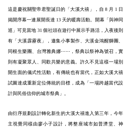
這是慶祝關聖帝君聖誕日的「大溪大禧」，自 8 月 1 日
揭開序幕一連展開長達 13 天的暖壽活動。開幕「與神同
巡」可見當地 31 個社頭在遊行中展示手路活，入夜後則
有「大溪霹靂夜」，邀集小事製作、大溪金鴻醒獅團、
同根生樂團、台灣雅典娜⋯⋯，祭典以祭神為號召，實
則有凝聚眾人、同歡共樂的意義。許久不見這樣一場別
開生面的儀式性活動，有傳統也有當代，正如大溪大禧
試圖達成重新定位傳統的目標，成為「一場跨越當代設
計與民俗信仰的城市祭典」。
由衍序規劃設計轉化新生的大溪大禧進入第三年，今年
主視覺同樣由廖小子設計，將整座城市如普濟堂、神