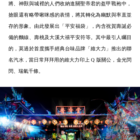
將、神獸與城裡的人們收納進關聖帝君的盔甲戰袍中，
搶眼還有略帶啾咪感的表情，將其轉化為幽默與率直並
存的形象。由此發展出「平安福袋」，內含祝賀壽誕必
備的麵線、壽桃及大溪大禧平安符等。其中最引人矚目
的，莫過於首度攜手經典台味品牌「維大力」推出的聯
名汽水，當日常拜拜用的維大力印上 Q 版關公，金光閃
閃、瑞氣千條。