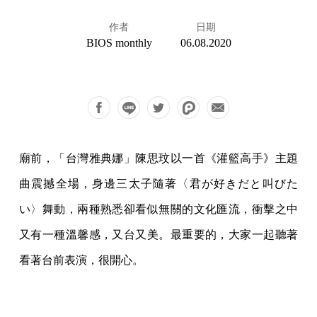
作者
日期
BIOS monthly
06.08.2020
廟前，「台灣雅典娜」陳思玟以一首《灌籃高手》主題
曲震撼全場，身邊三太子隨著〈君が好きだと叫びた
い〉舞動，兩種熟悉卻看似無關的文化匯流，衝擊之中
又有一種溫馨感，又台又美。最重要的，大家一起聽著
看著台前表演，很開心。