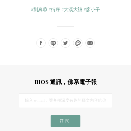
#劉真蓉
#衍序
#大溪大禧
#廖小子
BIOS 通訊，佛系電子報
訂閱