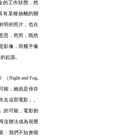
金的工作狀態，然
具有某種抽離的關
鮮明的照片，也在
意思，然而，既然
是影像，而幾乎像
生的起源。
ht and Fog,
很可能，她就是倖存
失去這部電影」。
」的可能，電影創
再沒辦法成為視覺
眼：我們不知會噴