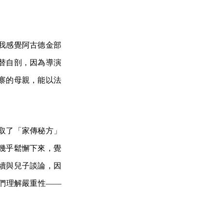
我感覺阿古德金部
替自剖，因為導演
寨的母親，能以法
取了「家傳秘方」
幾乎鬆懈下來，覺
續與兒子談論，因
們理解嚴重性——