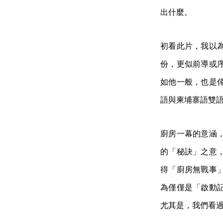
出什麼。
初看此片，我以
份，更似前導或
如他一般，也是
語與柬埔寨語雙
廚房一幕的意涵
的「秘訣」之意
得「廚房無戰事
為僅僅是「啟動
尤其是，我們看