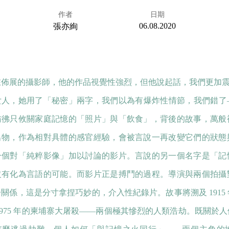
作者
日期
06.08.2020
張亦絢
佈展的攝影師，他的作品視覺性強烈，但他說起話，我們更加震撼
女人，她用了「秘密」兩字，我們以為有爆炸性情節，我們錯了
彷彿只攸關家庭記憶的「照片」與「飲食」，背後的故事，萬般
出物，作為相對具體的感官經驗，會被言說一再改變它們的狀態
一個對「純粹影像」加以討論的影片。言說的另一個名字是「記
沒有化為言語的可能。而影片正是搏鬥的過程。導演與兩個拍攝
關係，這是分寸拿捏巧妙的，介入性紀錄片。故事將溯及 1915
1975 年的柬埔寨大屠殺——兩個極其慘烈的人類浩劫。既關於