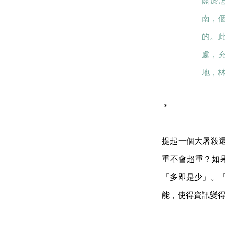
關於
南，
的。
處，
地，
＊
提起一個大屠殺
重不會超重？如
「多即是少」。
能，使得資訊變