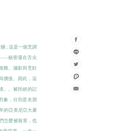
 ; 這是一個烹調
——秘密還在舌尖
複雜。攝影與烹飪
與價值。因此，這
憶」。被拒絕的記
對象，分別是友朋
 年的亞美尼亞大屠
人們怎麼被殺害，也