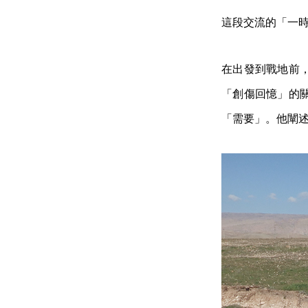
這段交流的「一
在出發到戰地前
「創傷回憶」的
「需要」。他闡