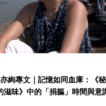
張亦絢專文｜記憶如同血庫：《秘
的滋味》中的「捐軀」時間與意