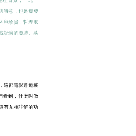
地理背景，一北一
與詩意，也是爆發
內容珍貴，哲理處
載記憶的廢墟、墓
，這部電影難道載
們看到，什麼叫做
還有互相註解的功