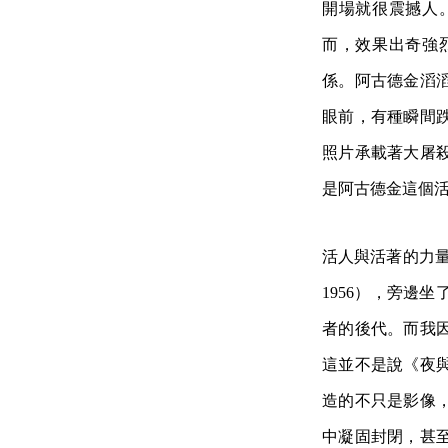
開場就很震撼人
而，效果出奇強
係。阿古德金滔
眼前，有種瞬間
照片承載著大屠
是阿古德金這個
活人與活著的力量：這
1956），旁邊
者的後代。而我
這並不是說《夜
造的不只是影像
中凝固封閉，甚