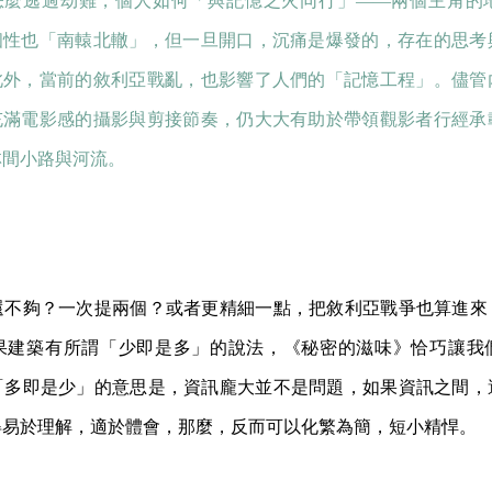
怎麼逃過劫難，個人如何「與記憶之火同行」——兩個主角的
個性也「南轅北轍」，但一旦開口，沉痛是爆發的，存在的思考
此外，當前的敘利亞戰亂，也影響了人們的「記憶工程」。儘管
充滿電影感的攝影與剪接節奏，仍大大有助於帶領觀影者行經承
林間小路與河流。
還不夠？一次提兩個？或者更精細一點，把敘利亞戰爭也算進來
果建築有所謂「少即是多」的說法，《秘密的滋味》恰巧讓我
「多即是少」的意思是，資訊龐大並不是問題，如果資訊之間，
得易於理解，適於體會，那麼，反而可以化繁為簡，短小精悍。