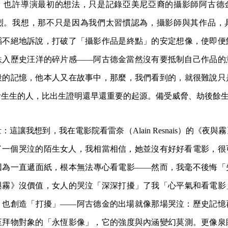
。也許導演最初的想法，只是記錄亞美尼亞裔的攝影師阿古德
烈。我想，那不只是因為我們太習慣認為，攝影師與其作品，
滔不絕地訴說，打破了「攝影作品是終點」的安定想像，使即便
跌入歷史汪洋的碎片感——阿古德金當然沒有要抵制自己作品的
殺的記憶，他本人又在故事中，那麼，我們看到的，就很難說只
活生生的人，比出生證明還早還重要的起源。備受威脅、劫後餘
讓我想到，我在電影院看雷奈（Alain Resnais）的《夜與霧》（Nig
坐了一個哭泣的陌生女人，我相當相信，她並沒有好好看電影，
因為一直遞面紙，根本無法專心看電影——然而，我毫不後悔「
與霧》沒價值，女人的哭泣「深深打擾」了我「心平氣和看電影
，也創造「打擾」——阿古德金的出場就像那場哭泣：歷史記憶
至拜物對象的「永恆影像」，它的強度與內涵變幻莫測。更像泉