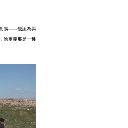
意義——他認為與
，他定義那是一種