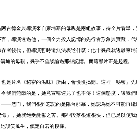
為阿古德金與導演來自柬埔寨的母親是兩組故事，待全片看畢，
序言，導演透過他，一個全力投入記憶的先行者形象與實踐，代
倖存者後代，但導演暫時還無法表述什麼：他十幾歲就逃離柬埔
語溝通的母親，幾乎不曾談論過那些記憶。而這部片正是起程。
，也是片名《秘密的滋味》所由，會慢慢揭開。這裡「秘密」先
，令我們莞爾的是，她竟宣稱連兒子也不傳！這個態度，讓我們
」——然而，我們很難忘記的是陽台那幕，她認為她不可能再繼
記憶」，她就飽受憂鬱之苦。那些段落很短很快，但已足以使我
過她談笑風生，鎮定自若的模樣。