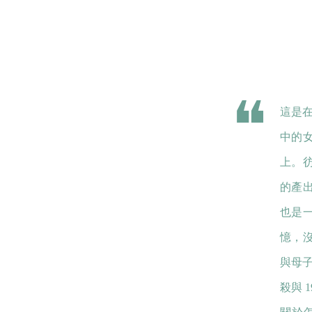
這是在
中的
上。
的產
也是
憶，
與母子
殺與 