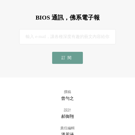
BIOS 通訊，佛系電子報
訂閱
撰稿
曾勻之
設計
郝御翔
責任編輯
溫若涵