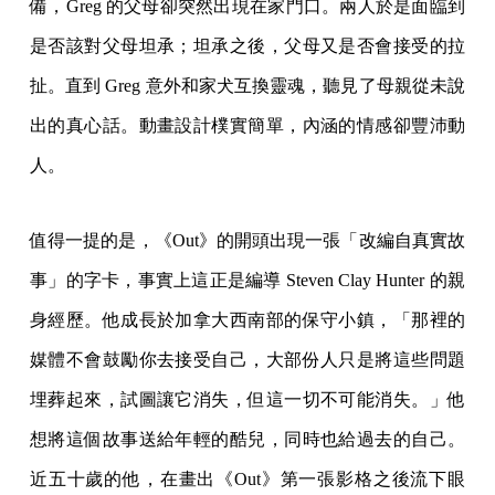
備，Greg 的父母卻突然出現在家門口。兩人於是面臨到
是否該對父母坦承；坦承之後，父母又是否會接受的拉
扯。直到 Greg 意外和家犬互換靈魂，聽見了母親從未說
出的真心話。動畫設計樸實簡單，內涵的情感卻豐沛動
人。
值得一提的是，《Out》的開頭出現一張「改編自真實故
事」的字卡，事實上這正是編導 Steven Clay Hunter 的親
身經歷。他成長於加拿大西南部的保守小鎮，「那裡的
媒體不會鼓勵你去接受自己，大部份人只是將這些問題
埋葬起來，試圖讓它消失，但這一切不可能消失。」他
想將這個故事送給年輕的酷兒，同時也給過去的自己。
近五十歲的他，在畫出《Out》第一張影格之後流下眼