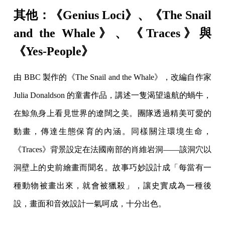
其他：《Genius Loci》、《The Snail
and the Whale》、《Traces》與
《Yes-People》
由 BBC 製作的《The Snail and the Whale》，改編自作家
Julia Donaldson 的童書作品，講述一隻渴望遠航的蝸牛，
在鯨魚身上看見世界的遼闊之美。團隊透過精美可愛的
動畫，傳達生態保育的內涵。同樣關注環境生命，
《Traces》背景設定在法國南部的肖維岩洞——該洞穴以
洞壁上的史前繪畫而聞名。故事巧妙設計成「每當有一
種動物被畫出來，就會被獵殺」，讓史實成為一種後
設，畫面和音效設計一氣呵成，十分出色。