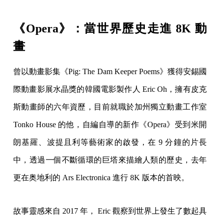
《Opera》：當世界歷史走進 8K 動
畫
曾以動畫影集《Pig: The Dam Keeper Poems》獲得安錫國
際動畫影展水晶獎的韓國電影製作人 Eric Oh，擁有皮克
斯動畫師的六年資歷，目前就職於加州獨立動畫工作室
Tonko House 的他，自編自導的新作《Opera》受到米開
朗基羅、波提且利等藝術家的啟發，在 9 分鐘的片長
中，透過一個不斷循環的巨塔來描繪人類的歷史，去年
更在奥地利的 Ars Electronica 進行 8K 版本的首映。
故事靈感來自 2017 年， Eric 觀察到世界上發生了數起具