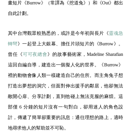
畫短片《Burrow》（常譯為《挖道兔》）和《Out》都出
自此計劃。
其中台灣觀眾較熟悉的，或許是今年初與長片《
靈魂急
轉彎
》一起登上大銀幕、擔任片頭短片的《Burrow》。
曾任《
可可夜總會
》的故事藝術家，Madeline Sharafian
這回自編自導，建造出一個擬人化的世界。《Burrow》
裡的動物會像人類一樣建造自己的住所。而主角兔子想
打造出夢想的洞穴，但面對伸出援手的鄰居，他卻無法
敞開心扉、分享計劃，直到他碰上無法克服的麻煩。這
部僅 6 分鐘的短片沒有一句對白，卻用迷人的角色設
計，傳遞了簡單卻重要的訊息：通往理想的路上，適時
地尋求他人的幫助並不可恥。