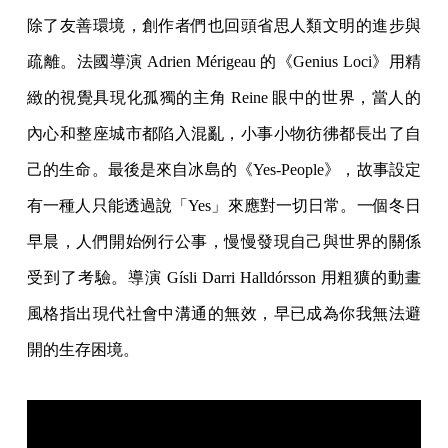
除了友善環境，創作者們也回頭省思人類文明的進步與
疏離。法國導演 Adrien Mérigeau 的《Genius Loci》用精
緻的視覺具現化孤獨的主角 Reine 眼中的世界，當人的
內心和整座城市都陷入混亂，小事小物彷彿都長出了自
己的生命。最後是來自冰島的《Yes-People》，故事設定
有一種人只能透過說「Yes」來應對一切日常。一個冬日
早晨，人們開始例行公事，慢慢發現自己與世界的關係
受到了考驗。導演 Gísli Darri Halldórsson 用粗獷的動畫
風格指出現代社會中溝通的無效，早已成為你我無法避
開的生存困境。