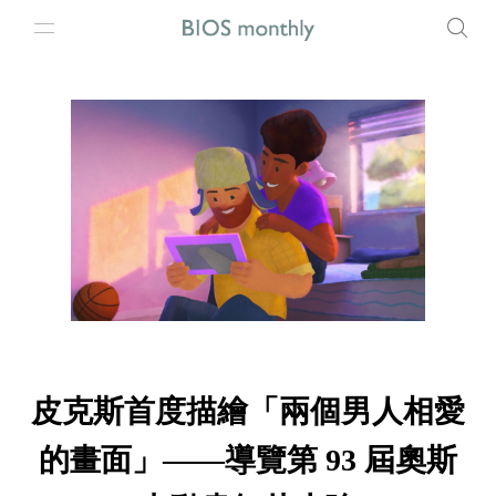
皮克斯首度描繪「兩個男人相愛
的畫面」——導覽第 93 屆奧斯