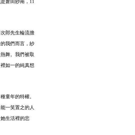
是倉田紗南，11
善次郎先生輪流擔
畫的我們而言，紗
歌熱舞。我們被取
表裡如一的純真想
一種童年的特權。
們能一笑置之的人
對她生活裡的悲