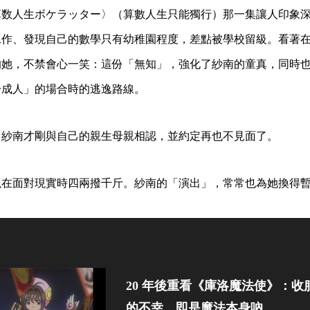
算数人生ボケラッター〉（算數人生只能獨行）那一集讓人印象
工作、發現自己的數學只有幼稚園程度，差點被學校留級。看著
的她，不禁會心一笑：這份「無知」，強化了紗南的童真，同時
於成人」的場合時的逃逸路線。
，紗南才剛與自己的親生母親相認，並約定再也不見面了。
以在面對現實時四兩撥千斤。紗南的「演出」，常常也為她換得
20 年後重看《庫洛魔法使》：收
的不幸，即是魔法本身吶