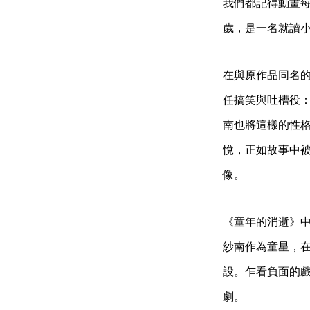
我們都記得動畫每
歲，是一名就讀
在與原作品同名
任搞笑與吐槽役
南也將這樣的性
悅，正如故事中
像。
《童年的消逝》
紗南作為童星，
設。乍看負面的
劇。