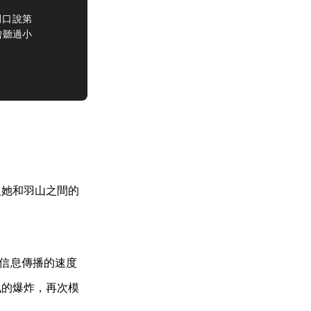
櫻開口說第
曾聽過小
及她和羽山之間的
由於信息傳播的速度
訊的爆炸，再次模