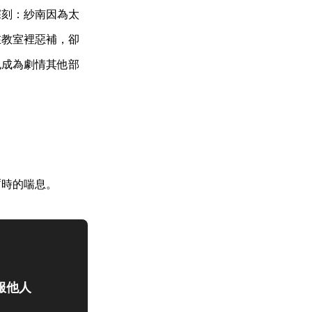
深刻：紗南因為太
在教室裡惡補，卻
也成為劇情其他部
暫時的喘息。
服他人