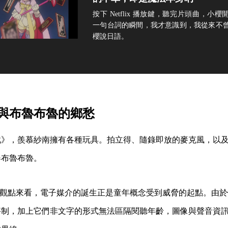
按下 Netflix 播放鍵，聽完片頭曲，小
一句台詞的瞬間，我才意識到，我從來不
櫻說日語。
與布魯布魯的鄉愁
戲》，羨慕紗南擁有各種玩具。拍立得、隨錄即放的麥克風，以
器布魯布魯。
stman 的觀點來看，電子媒介的誕生正是童年概念受到威脅的起點。
宰制，加上它們非文字的形式無法區隔閱聽年齡，圖像與聲音資