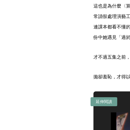
這也是為什麼〈
常請假處理演藝
連課本都看不懂
份中她遇見「過
才不過五集之前
拋卻羞恥，才得
延伸閱讀