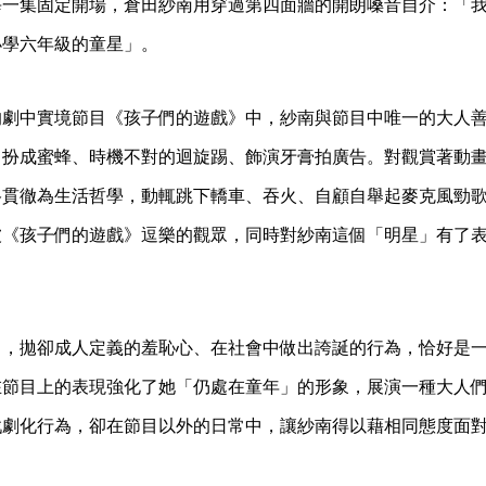
一集固定開場，倉田紗南用穿過第四面牆的開朗嗓音自介：「我
小學六年級的童星」。
的劇中實境節目《孩子們的遊戲》中，紗南與節目中唯一的大人
：扮成蜜蜂、時機不對的迴旋踢、飾演牙膏拍廣告。對觀賞著動
格貫徹為生活哲學，動輒跳下轎車、吞火、自顧自舉起麥克風勁
被《孩子們的遊戲》逗樂的觀眾，同時對紗南這個「明星」有了
中，拋卻成人定義的羞恥心、在社會中做出誇誕的行為，恰好是
在節目上的表現強化了她「仍處在童年」的形象，展演一種大人
戲劇化行為，卻在節目以外的日常中，讓紗南得以藉相同態度面