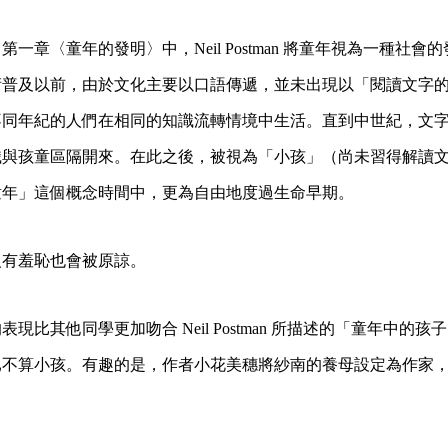
一章〈童年的發明〉中，Neil Postman 將童年視為一種社會
術普及以前，由於文化主要以口語傳遞，並未出現以「閱讀文字
不同年紀的人們在相同的知識流轉情境中生活。直到中世紀，文
識與孩童區隔開來。在此之後，被視為「小孩」（尚未習得解讀
童年」這個概念時間中，更為自由地度過生命早期。
沒有羞恥也會被原諒。
現比其他同學更加吻合 Neil Postman 所描述的「童年中的孩子
已不算小孩。有趣的是，作者小花美穗將紗南的養母設定為作家
。