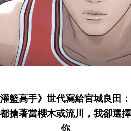
灌籃高手》世代寫給宮城良田：
都搶著當櫻木或流川，我卻選擇
你