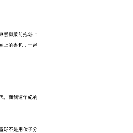
東煮攤販前抱怨上
頭上的書包，一起
代。而我這年紀的
籃球不是用位子分