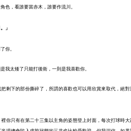
用角色，看誰要當赤木，誰要作流川。
田。」
選擇了你。
則是我太矮了只能打後衛，一則是我喜歡你。
就把剩下的部份撕碎了，所謂的喜歡也可以用欣賞來取代，絕對
》裡你只有在第二十三集以主角的姿態登上封面，每次打球時大
下半場總會陷入虛脫狀態的三井也比較受歡迎。但我深信，如果