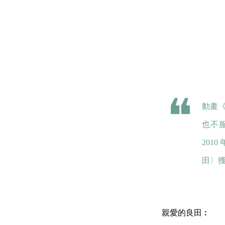
動畫《
也不
201
田〉
親愛的良田︰