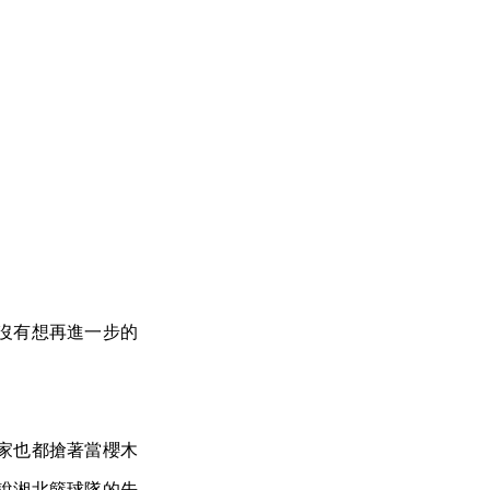
沒有想再進一步的
家也都搶著當櫻木
說湘北籃球隊的先