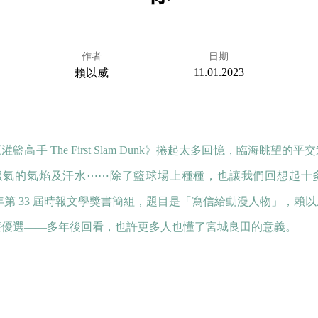
作者
日期
11.01.2023
賴以威
灌籃高手 The First Slam Dunk》捲起太多回憶，臨海眺望
服氣的氣焰及汗水⋯⋯除了籃球場上種種，也讓我們回想起十
0 年第 33 屆時報文學獎書簡組，題目是「寫信給動漫人物」，賴
獲優選——多年後回看，也許更多人也懂了宮城良田的意義