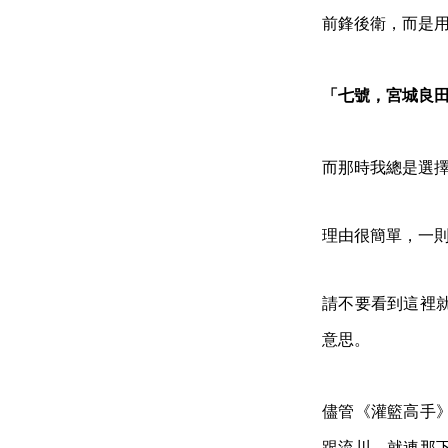
前鋒後衛，而是
「七號，宮城良
而那時我總是
理由很簡單，一
請不要看到這裡
意思。
儘管《灌籃高手
跟流川，就連那