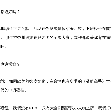
位們都還好嗎？
也繼續往下走的話，那現在你應該是位穿著西裝，下班後坐在關
了。那年神奈川選拔賽與之後的全國大賽，或許都跟著你背在額
了吧。
包也這樣背？
聽說，如同歐美的嬉皮文化，在台灣也有所謂的《灌籃高手》世
世代的中流砥柱。
不發達，我們沒有NBA，只有大金剛灌籃跟小人物上籃，我們打