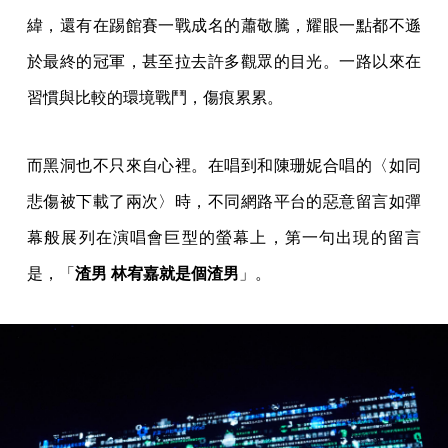
緯，還有在踢館賽一戰成名的蕭敬騰，耀眼一點都不遜
於最終的冠軍，甚至拉去許多觀眾的目光。一路以來在
習慣與比較的環境戰鬥，傷痕累累。
而黑洞也不只來自心裡。在唱到和陳珊妮合唱的〈如同
悲傷被下載了兩次〉時，不同網路平台的惡意留言如彈
幕般展列在演唱會巨型的螢幕上，第一句出現的留言
是，「
渣男 林宥嘉就是個渣男
」。