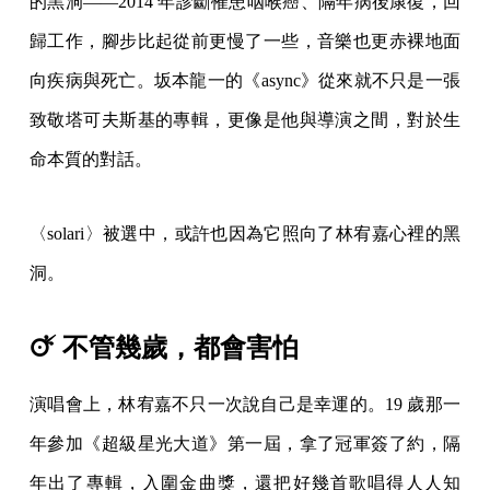
的黑洞——2014 年診斷罹患咽喉癌、隔年病後康復，回
歸工作，腳步比起從前更慢了一些，音樂也更赤裸地面
向疾病與死亡。坂本龍一的《async》從來就不只是一張
致敬塔可夫斯基的專輯，更像是他與導演之間，對於生
命本質的對話。
〈solari〉被選中，或許也因為它照向了林宥嘉心裡的黑
洞。
🜚 不管幾歲，都會害怕
演唱會上，林宥嘉不只一次說自己是幸運的。19 歲那一
年參加《超級星光大道》第一屆，拿了冠軍簽了約，隔
年出了專輯，入圍金曲獎，還把好幾首歌唱得人人知