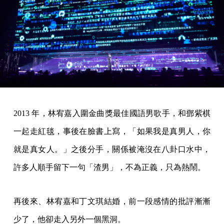
2013 年，林宥嘉入圍金曲獎最佳國語男歌手，和鄧紫棋
一起走紅毯，事後在臉書上寫，「如果我是真男人，你
就是真女人。」之後分手，關係被淹沒在八卦口水中，
許多人順手留下一句「渣男」，不為正義，只為熱鬧。
再後來、林宥嘉和丁文琪結婚，前一段感情的批評漸漸
少了，他卻走入另外一個黑洞。