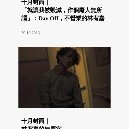
十月封面｜
「就讓我被毀滅，作個廢人無所
謂」：Day Off，不營業的林宥嘉
30.10.2016
十月封面｜
林宥嘉的無塵室，