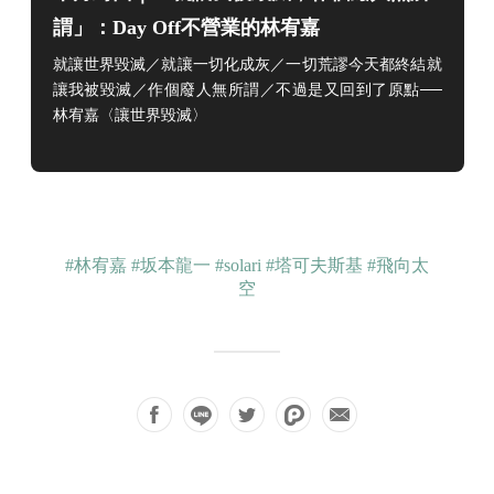
謂」：Day Off不營業的林宥嘉
就讓世界毀滅／就讓一切化成灰／一切荒謬今天都終結就
讓我被毀滅／作個廢人無所謂／不過是又回到了原點──
林宥嘉〈讓世界毀滅〉
#林宥嘉
#坂本龍一
#solari
#塔可夫斯基
#飛向太
空