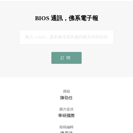
BIOS 通訊，佛系電子報
訂閱
撰稿
陳劭任
圖片提供
華研國際
核稿編輯