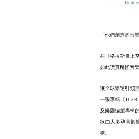
Bra
「他們創造的音
在《格拉斯哥上空的
如此讚賞魔怪音
讓全球樂迷引頸期
一張專輯《The Bad 
及樂團編製專輯的美國
歌曲大多孕育於樂團在
梏。