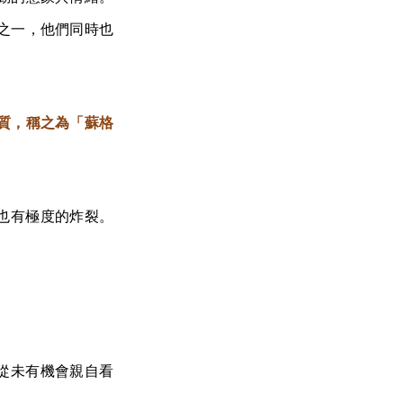
之一，他們同時也
質，稱之為「蘇格
也有極度的炸裂。
？
從未有機會親自看