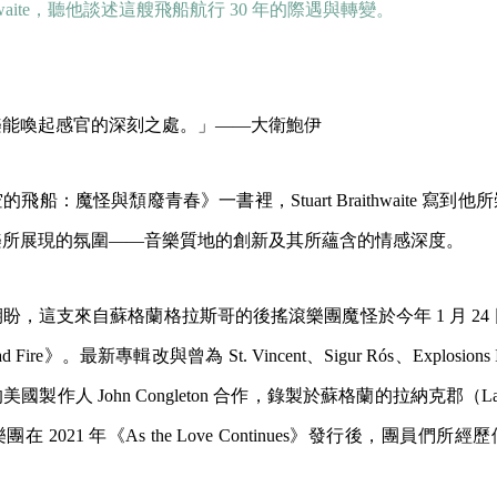
ithwaite，聽他談述這艘飛船航行 30 年的際遇與轉變。
樂能喚起感官的深刻之處。」——大衛鮑伊
飛船：魔怪與頹廢青春》一書裡，Stuart Braithwaite 寫到
樂所展現的氛圍——音樂質地的創新及其所蘊含的情感深度。
盼，這支來自蘇格蘭格拉斯哥的後搖滾樂團魔怪於今年 1 月 24
Fire》。最新專輯改與曾為 St. Vincent、Sigur Rós、Explosions 
製作人 John Congleton 合作，錄製於蘇格蘭的拉納克郡（Lana
 2021 年《As the Love Continues》發行後，團員們