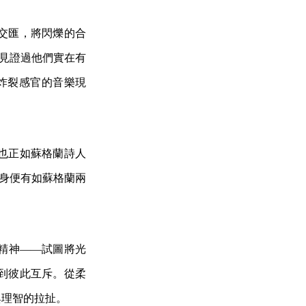
官的交匯，將閃爍的合
年見證過他們實在有
們足以炸裂感官的音樂現
也正如蘇格蘭詩人
景本身便有如蘇格蘭兩
精神——試圖將光
到彼此互斥。從柔
與理智的拉扯。