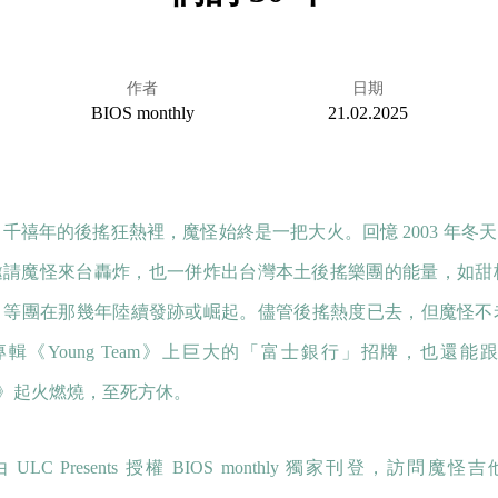
作者
日期
BIOS monthly
21.02.2025
千禧年的後搖狂熱裡，魔怪始終是一把大火。回憶 2003 年冬天，Th
邀請魔怪來台轟炸，也一併炸出台灣本土後搖樂團的能量，如甜
fkill 等團在那幾年陸續發跡或崛起。儘管後搖熱度已去，但魔怪
輯《Young Team》上巨大的「富士銀行」招牌，也還能跟著《C
ng》起火燃燒，至死方休。
ULC Presents 授權 BIOS monthly 獨家刊登，訪問魔怪吉