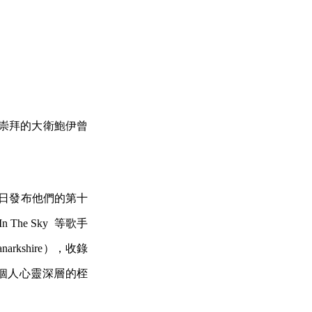
他所崇拜的大衛鮑伊曾
 日發布他們的第十
In The Sky 等歌手
rkshire），收錄
所經歷個人心靈深層的桎