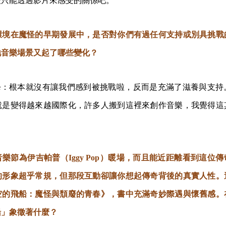
後只能透過影片來感受的關係吧。
環境在魔怪的早期發展中，是否對你們有過任何支持或別具挑戰
地音樂場景又起了哪些變化？
e
：根本就沒有讓我們感到被挑戰啦，反而是充滿了滋養與支持
就是變得越來越國際化，許多人搬到這裡來創作音樂，我覺得這
樂節為伊吉帕普（Iggy Pop）暖場，而且能近距離看到這位
的形象超乎常規，但那段互動卻讓你想起傳奇背後的真實人性。
空的飛船：魔怪與頹廢的青春》，書中充滿奇妙際遇與懷舊感。
船」象徵著什麼？