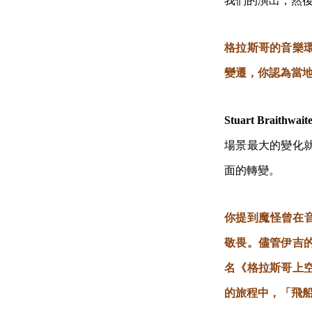
我們的演出，然
格拉斯哥的音樂
變遷，你認為當
Stuart Braithwait
場景最大的變化
面的轉變。
你提到魔怪曾在音
敬畏。儘管伊吉
名《格拉斯哥上
的旅程中，「飛