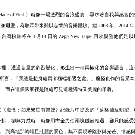
ne Made of Flesh〉就像一場激烈的音浪盛宴，尋求著自我與感
迴盪，為聽眾帶來難以忘懷的音樂體驗。繼 2003 年、2014 
粉絲將在 3 月14 日的 Zepp New Taipei 再次親臨他
界裡，透過音量的劇烈變化，形生出一種兩極化的音響語言，這
iarmid 所言：「我總是想身處兩者極端相遇之處。」魔怪創作的音
立，而在這個國家裡是隨處可見這種獨特又美麗的矛盾。
在《魔怪：如果繁星有樂聲》紀錄片中提及的「蘇格蘭反朔望」
一起，卻無力成就；就像用盡全力使兩塊磁鐵相遇，卻只能感受
地，到高地那崎嶇且壯麗的景色，無不展現著陰影與光芒、情感