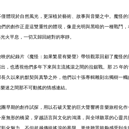
不僅體現於自然風光，更深植於藝術、故事與音樂之中。魔怪的
他們的創作正是這雙重性的體現，像是光明與黑暗的一種戰鬥，
那光火平息，一切又歸回絕對的寧靜。
放映的紀錄片《魔怪：如果繁星有樂聲》帶領觀眾回顧了魔怪的
出，也透視他們多年下來與主流搖滾之間的拉鋸戰。那 25 年
那長久以來的默契與真摯之外，他們以十張專輯雕刻出獨樹一幟
與樂迷之間那不可動搖的情感連結。
成團早期的創作試探，用以石破天驚的巨大聲響將音樂旅程化作
一座無形的橋梁，穿越語言與文化的鴻溝，與全球聽眾的心靈共
電影化魅力，不但超越傳統搖滾的界限，更使聽眾能夠感受到生