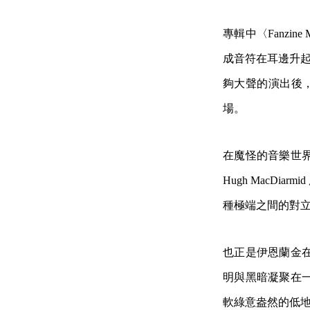
專輯中〈Fanzi
成音符在耳邊升起並
夠大聲的演出後，台灣
場。
在魔怪的音樂世
Hugh MacD
種極端之間的對
也正是伊恩蘭金
明與黑暗凝聚在
軟綠意盎然的低