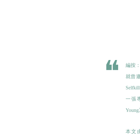
編按：
就曾
Sel
一張專
You
本文由 