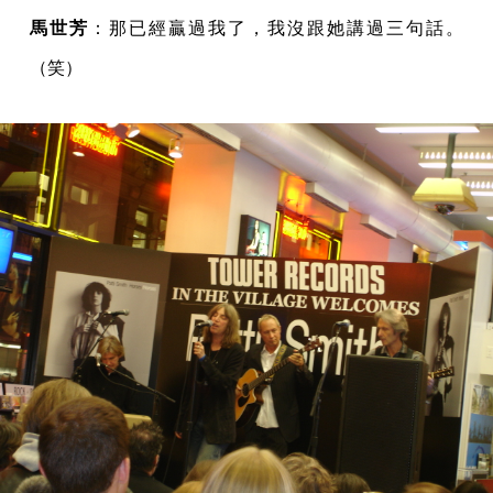
馬世芳
：那已經贏過我了，我沒跟她講過三句話。
（笑）