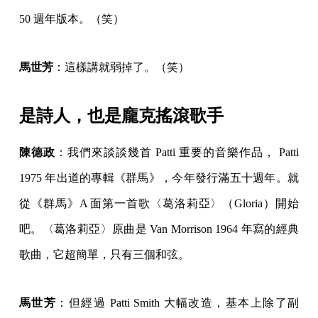
50 週年版本。（笑）
馬世芳
：這樣講就弱掉了。（笑）
是詩人，也是龐克搖滾歌手
陳德政
：我們來談談幾首 Patti 重要的音樂作品， Patti
1975 年出道的專輯《群馬》，今年發行滿五十週年。就
從《群馬》A 面第一首歌〈葛洛莉亞〉（Gloria）開始
吧。〈葛洛莉亞〉原曲是 Van Morrison 1964 年寫的經典
歌曲，它超簡單，只有三個和弦。
馬世芳
：但經過 Patti Smith 大幅改造，基本上除了副