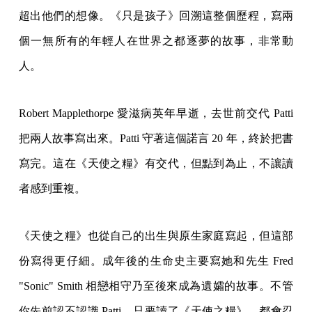
超出他們的想像。《只是孩子》回溯這整個歷程，寫兩
個一無所有的年輕人在世界之都逐夢的故事，非常動
人。
Robert Mapplethorpe 愛滋病英年早逝，去世前交代 Patti
把兩人故事寫出來。Patti 守著這個諾言 20 年，終於把書
寫完。這在《天使之糧》有交代，但點到為止，不讓讀
者感到重複。
《天使之糧》也從自己的出生與原生家庭寫起，但這部
份寫得更仔細。成年後的生命史主要寫她和先生 Fred
"Sonic" Smith 相戀相守乃至後來成為遺孀的故事。不管
你先前認不認識 Patti，只要讀了《天使之糧》，都會忍