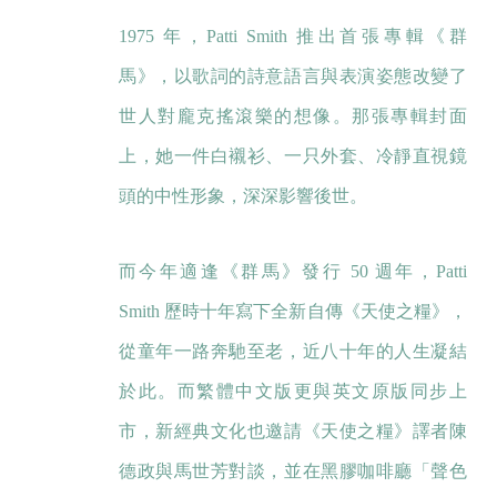
1975 年，Patti Smith 推出首張專輯《群
馬》，以歌詞的詩意語言與表演姿態改變了
世人對龐克搖滾樂的想像。那張專輯封面
上，她一件白襯衫、一只外套、冷靜直視鏡
頭的中性形象，深深影響後世。
而今年適逢《群馬》發行 50 週年，Patti
Smith 歷時十年寫下全新自傳《天使之糧》，
從童年一路奔馳至老，近八十年的人生凝結
於此。而繁體中文版更與英文原版同步上
市，新經典文化也邀請《天使之糧》譯者陳
德政與馬世芳對談，並在黑膠咖啡廳「聲色