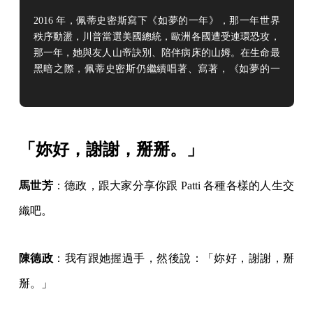
2016 年，佩蒂史密斯寫下《如夢的一年》，那一年世界
秩序動盪，川普當選美國總統，歐洲各國遭受連環恐攻，
那一年，她與友人山帝訣別、陪伴病床的山姆。在生命最
黑暗之際，佩蒂史密斯仍繼續唱著、寫著，《如夢的一
年》是她行經苦澀與迷惑後的低吟， 如強尼戴普飾演的
瘋帽客唱起「我們會死掉一點點嗎」帶有憂傷不安的戲劇
性。佩蒂史密斯每一本書寫都在好好道別，於是她也不斷
地重新啟程。大病已逝，回頭也只是如夢的一年。
「妳好，謝謝，掰掰。」
馬世芳
：德政，跟大家分享你跟 Patti 各種各樣的人生交
織吧。
陳德政
：我有跟她握過手，然後說：「妳好，謝謝，掰
掰。」