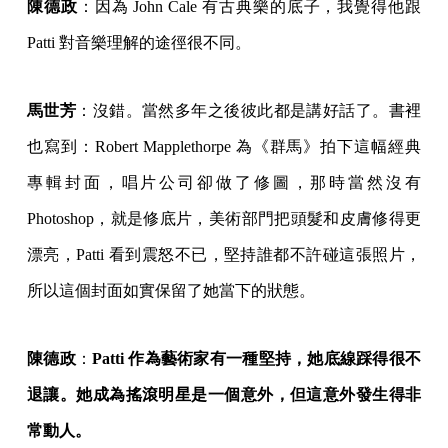
陳德政
：因為 John Cale 有古典樂的底子，我覺得他跟
Patti 對音樂理解的途徑很不同。
馬世芳
：沒錯。當然多年之後彼此都是講好話了。書裡
也寫到：Robert Mapplethorpe 為《群馬》拍下這幅經典
專輯封面，唱片公司卻做了修圖，那時當然沒有
Photoshop，就是修底片，美術部門把頭髮和皮膚修得更
漂亮，Patti 看到震怒不已，堅持誰都不許碰這張照片，
所以這個封面如實保留了她當下的狀態。
陳德政
：
Patti 作為藝術家有一種堅持，她底線踩得很不
退讓。她成為搖滾明星是一個意外，但這意外發生得非
常動人。