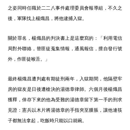
之姿同時任職於二二八事件處理委員會報導組，不久之
後，軍隊找上楊熾昌，將他逮捕入獄。
關於罪名，楊熾昌的判決書上是這麼寫的：「利用電信
局對外聯絡，替匪徒蒐集情報，通風報信，擅自發行號
外，作匪徒喉舌。」
最終楊熾昌遭判處有期徒刑兩年，入獄期間，他隔壁牢
房的獄友是日後遭槍決的湯德章律師。六個月後楊熾昌
獲釋，倖存下來的他為受難的湯德章留下第一手的刑求
見證：憲兵以木片將湯德章的手指夾至腫脹，讓他連筷
子都無法拿起，吃飯時只能以口就碗。