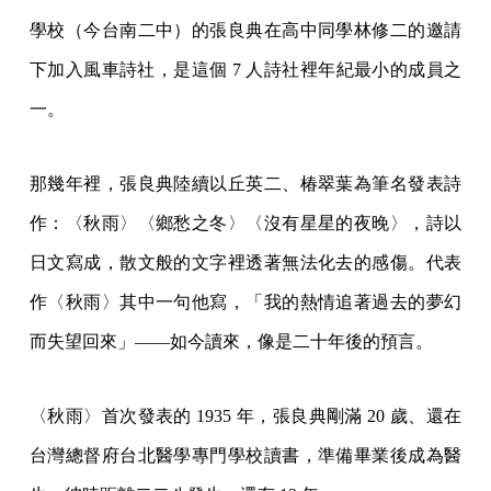
學校（今台南二中）的張良典在高中同學林修二的邀請
下加入風車詩社，是這個 7 人詩社裡年紀最小的成員之
一。
那幾年裡，張良典陸續以丘英二、椿翠葉為筆名發表詩
作：〈秋雨〉〈鄉愁之冬〉〈沒有星星的夜晚〉，詩以
日文寫成，散文般的文字裡透著無法化去的感傷。代表
作〈秋雨〉其中一句他寫，「我的熱情追著過去的夢幻
而失望回來」——如今讀來，像是二十年後的預言。
〈秋雨〉首次發表的 1935 年，張良典剛滿 20 歲、還在
台灣總督府台北醫學專門學校讀書，準備畢業後成為醫