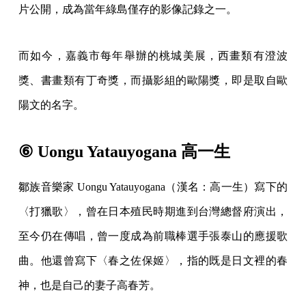
片公開，成為當年綠島僅存的影像記錄之一。
而如今，嘉義市每年舉辦的桃城美展，西畫類有澄波
獎、書畫類有丁奇獎，而攝影組的歐陽獎，即是取自歐
陽文的名字。
⑥ Uongu Yatauyogana 高一生
鄒族音樂家 Uongu Yatauyogana（漢名：高一生）寫下的
〈打獵歌〉，曾在日本殖民時期進到台灣總督府演出，
至今仍在傳唱，曾一度成為前職棒選手張泰山的應援歌
曲。他還曾寫下〈春之佐保姬〉，指的既是日文裡的春
神，也是自己的妻子高春芳。