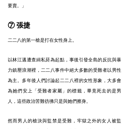
要賣。」
⑦ 張捷
二二八的第一槍是打在女性身上。
以林江邁遭查緝私菸為起點，事後引發全島的反抗與暴
力鎮壓浪潮裡，二二八事件中絕大多數的受難者以男性
為主。多年後人們討論起二二八裡的女性形象，大多會
為她們安上「受難者家屬」的標籤，畢竟死去的是男
人，這些政治苦難彷彿只是與她們擦身。
然而男人的槍決與監禁是受難，牢獄之外的女人被監