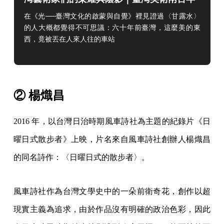
（上）
在《光──臺灣文化的啟蒙與自覺》裡見證過〈甘露水〉
的人大概都覺得不可思議：六十年前臺灣，這麼美的東
西，竟被丟在人來人往的車
站
② 楊熾昌
2016 年，以台灣日治時期風車詩社為主題的紀錄片《日
曜日式散步者》上映，片名來自風車詩社創辦人楊熾昌
的同名詩作：〈日曜日式的散步者〉。
風車詩社作為台灣文學史中的一朵前衛奇花，創作以超
現實主義為追求，由於作品沒有明確的政治色彩，因此