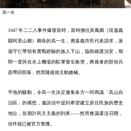
高一生
1947 年二二八事件爆發當時，當時擔任吳鳳鄉（現嘉義
縣阿里山鄉）鄉長的高一生，應嘉義市民代表請求，派
湯守仁帶領有實戰經驗的族人下山，協助維護治安，期
間一度與在水上機場的駐軍發生衝突，將後者的部份兵
器帶回部落，然而隨後就主動繳械。
平地的騷動，令高一生決定邀集各方一同商議「高山自
治區」的構想，邀請信中提到希望建立原住民族的歷史
地位，並期許民主主義的到來——然而會議還沒召開，
信件就已被官方查獲。