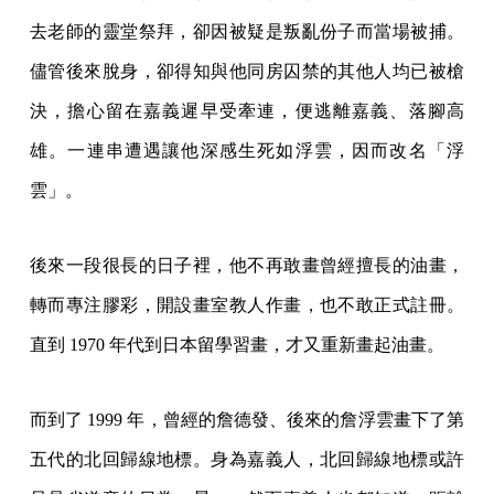
去老師的靈堂祭拜，卻因被疑是叛亂份子而當場被捕。
儘管後來脫身，卻得知與他同房囚禁的其他人均已被槍
決，擔心留在嘉義遲早受牽連，便逃離嘉義、落腳高
雄。一連串遭遇讓他深感生死如浮雲，因而改名「浮
雲」。
後來一段很長的日子裡，他不再敢畫曾經擅長的油畫，
轉而專注膠彩，開設畫室教人作畫，也不敢正式註冊。
直到 1970 年代到日本留學習畫，才又重新畫起油畫。
而到了 1999 年，曾經的詹德發、後來的詹浮雲畫下了第
五代的北回歸線地標。身為嘉義人，北回歸線地標或許