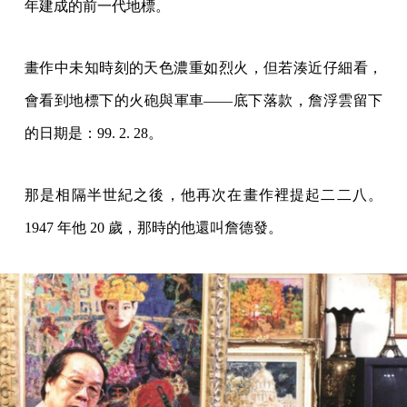
年建成的前一代地標。
畫作中未知時刻的天色濃重如烈火，但若湊近仔細看，
會看到地標下的火砲與軍車——底下落款，詹浮雲留下
的日期是：99. 2. 28。
那是相隔半世紀之後，他再次在畫作裡提起二二八。
1947 年他 20 歲，那時的他還叫詹德發。