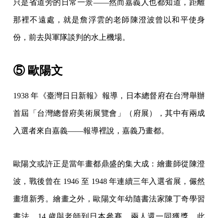
只是省道旁的日常一景——然而嘉義人也都知道，距離
那裡不遠處，就是詹浮雲的老師陳澄波曾以和平使身
份，前去與軍隊談判的水上機場。
⑤ 歐陽文
1938 年《臺灣日日新報》報導，日本總督府在台灣舉辦
首屆「台灣總督府美術展覽會」（府展），其中有兩成
入選者來自嘉義——報導裡說，嘉義乃畫都。
歐陽文或許正是當年畫都鼎盛的集大成：繪畫師從陳澄
波，戰後曾在 1946 至 1948 年連續三年入選省展，儼然
畫壇新秀。繪畫之外，歐陽文年幼隨書法家陳丁奇學習
書法，14 歲與老師到日本參賽，兩人還一同獲獎。此