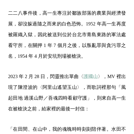
二二八事件後，高一生專注於鄒族部落的農業與經濟發
展，卻沒躲過隨之而來的白色恐怖。1952 年高一生再度
被羅織入獄，因此被送到位於台北市青島東路的軍法處
看守所，在關押 1 年 7 個月之後，以叛亂罪與貪污罪之
名，1954 年 4 月於安坑刑場被槍決。
2023 年 2 月 28 日，閃靈推出單曲〈
護國山
〉，MV 裡出
現了陳澄波的〈阿里山遙望玉山〉，而歌詞裡那句「風
起田地 過溪山野／吾魂四時看顧守護」，則來自高一生
在被槍決之前，給家裡的最後一封信：
「在田間、在山中，我的魂魄時時刻刻陪伴著。水田不