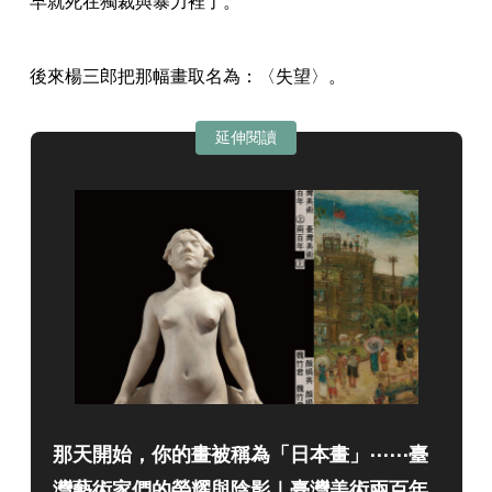
早就死在獨裁與暴力裡了。
後來楊三郎把那幅畫取名為：〈失望〉。
延伸閱讀
那天開始，你的畫被稱為「日本畫」⋯⋯臺
灣藝術家們的榮耀與陰影｜臺灣美術兩百年