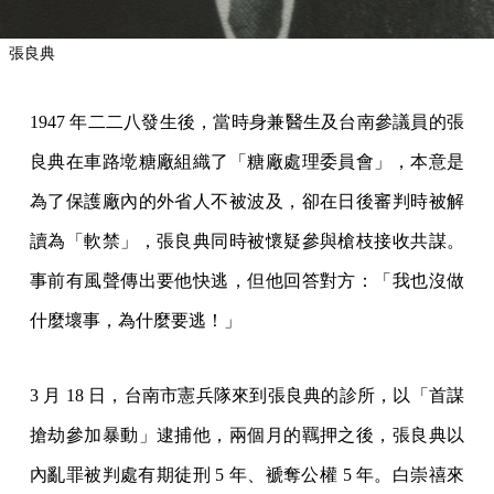
張良典
1947 年二二八發生後，當時身兼醫生及台南參議員的張
良典在車路墘糖廠組織了「糖廠處理委員會」，本意是
為了保護廠內的外省人不被波及，卻在日後審判時被解
讀為「軟禁」，張良典同時被懷疑參與槍枝接收共謀。
事前有風聲傳出要他快逃，但他回答對方：「我也沒做
什麼壞事，為什麼要逃！」
3 月 18 日，台南市憲兵隊來到張良典的診所，以「首謀
搶劫參加暴動」逮捕他，兩個月的羈押之後，張良典以
內亂罪被判處有期徒刑 5 年、褫奪公權 5 年。白崇禧來