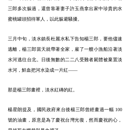
三郎多次躲過，還曾靠著妻子許玉燕拿出家中珍貴的水
蜜桃罐頭招待軍人，以此躲避騷擾。
三月中旬，淡水鎮長杜麗水私下告知楊三郎，要他儘速
逃離，楊三郎當天就帶著全家，雇了一艘小漁船沿著淡
水河逃往台北。日後無數的二二八受難者屍體被棄置淡
水河，鮮血把河水染成一片紅——
那是楊三郎畫裡，淡水紅磚的紅。
楊星朗提及，國民政府來台後楊三郎曾經畫過一幅 100
號的油畫，原意是為了慶祝台灣光復，然而慶祝的心，