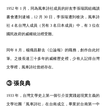
1952 年 1 月，同為風車詩社成員的好友李張瑞因組織讀
書會遭到逮補，12 月 30 日，李張瑞遭到槍決，風車詩
社 4 名台灣人成員（另有 3 名日本成員）中，有 3 位在
國民政府的威權統治裡受難。
同年 8 月，楊熾昌辭去《公論報》的職務，創作自此封
筆。之後長達三十多年的威權歷史裡，少有人記得台灣
文學裡，風車詩社曾經存在。
③ 張良典
1933 年，台灣文學史上第一個引介並實踐超現實主義的
文學社團「風車詩社」在台南成立，畢業於台南第一中