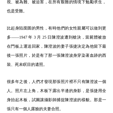
視、被為難、被迫害，在所有艱難的情境下勉勵求生，
也是受難。
比起身陷囹圄的男性，有時他們的女性親屬可以做到更
多——1947 年 3 月 25 日陳澄波遭到槍決，當屍體被放
在門板上運送回家，陳澄波的妻子張捷決定為他留下最
後一張照片，於是有了那一張陳澄波身穿染著血跡的西
裝、死未瞑目的遺照。
很多年之後，人們才發現那張照片裡不只有陳澄波一個
人。照片左上角，木板下露出半邊的身影，是張捷用全
身抬起木板，試圖讓攝影師捕捉陳澄波的樣貌。那是一
張只有一個人露臉的夫妻合照。