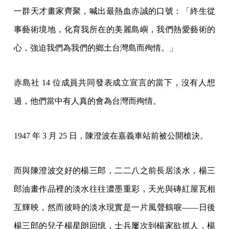
一群天才畫家齊聚，喊出最熱血赤誠的口號：「終生從
事藝術境地，化育我所在的美麗島嶼，我們熱愛藝術的
心，強迫我們為我們的鄉土台灣島而殉情。」
赤島社 14 位成員共同發表成立宣言的當下，沒有人想
過，他們當中有人真的會為台灣而殉情。
1947 年 3 月 25 日，陳澄波在嘉義車站前被公開槍決。
而與陳澄波交好的楊三郎，二二八之前長居淡水，楊三
郎油畫作品裡的淡水往往濃墨重彩，天光與磚紅屋瓦相
互輝映，然而彼時的淡水現實是一片風聲鶴唳——日後
楊三郎的兒子楊星朗回憶，士兵屢次到楊家欲抓人，楊