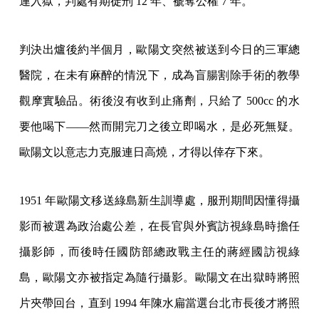
連入獄，判處有期徒刑 12 年、褫奪公權 7 年。
判決出爐後約半個月，歐陽文突然被送到今日的三軍總
醫院，在未有麻醉的情況下，成為盲腸割除手術的教學
觀摩實驗品。術後沒有收到止痛劑，只給了 500cc 的水
要他喝下——然而開完刀之後立即喝水，是必死無疑。
歐陽文以意志力克服連日高燒，才得以倖存下來。
1951 年歐陽文移送綠島新生訓導處，服刑期間因懂得攝
影而被選為政治處公差，在長官與外賓訪視綠島時擔任
攝影師，而後時任國防部總政戰主任的蔣經國訪視綠
島，歐陽文亦被指定為隨行攝影。歐陽文在出獄時將照
片夾帶回台，直到 1994 年陳水扁當選台北市長後才將照