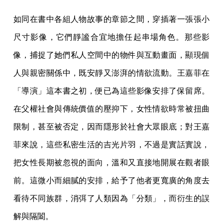
如同在書中各組人物故事的章節之間，穿插著一張張小
尺寸影像，它們靜謐合宜地擔任起串場角色。那些影
像，捕捉了她們私人空間中的物件與互動畫面，顯現個
人與親密關係中，既安靜又澎湃的情欲流動。王嘉菲在
「導演」這本書之初，便已為這些影像安排了保留席。
在父權社會與傳統價值的壓抑下，女性情欲時常被扭曲
限制，甚至被否定，因而隱形於社會大眾眼底；對王嘉
菲來說，這些私密生活的吉光片羽，不過是實話實說，
把女性長期被忽視的面向，溫和又直接地開展在觀者眼
前。這微小而細膩的安排，給予了他者更寬廣的角度去
看待不同族群，消弭了人類因為「分類」，而衍生的誤
解與隔闔。