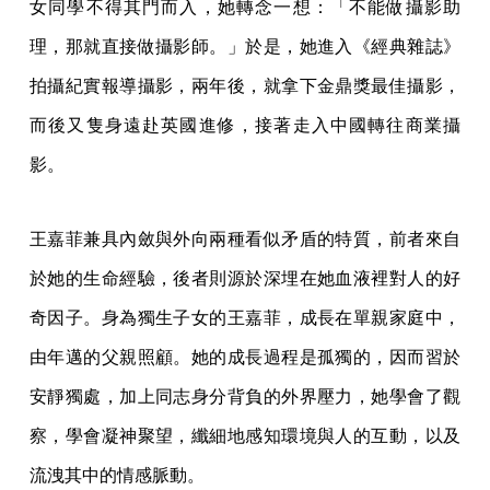
女同學不得其門而入，她轉念一想：「不能做攝影助
理，那就直接做攝影師。」於是，她進入《經典雜誌》
拍攝紀實報導攝影，兩年後，就拿下金鼎獎最佳攝影，
而後又隻身遠赴英國進修，接著走入中國轉往商業攝
影。
王嘉菲兼具內斂與外向兩種看似矛盾的特質，前者來自
於她的生命經驗，後者則源於深埋在她血液裡對人的好
奇因子。身為獨生子女的王嘉菲，成長在單親家庭中，
由年邁的父親照顧。她的成長過程是孤獨的，因而習於
安靜獨處，加上同志身分背負的外界壓力，她學會了觀
察，學會凝神聚望，纖細地感知環境與人的互動，以及
流洩其中的情感脈動。