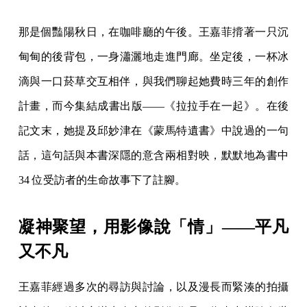
那是個豔陽秋日，在咖啡廳的午後。王嘉菲揹著一只沉
甸甸的後背包，一身瀟灑地走進門廊。坐定後，一杯冰
滴與一口菸草交互相伴，與我們聊起她費時三年的創作
計畫，而今集結成書出版——《拉拉手在一起》。在後
記文末，她提及邱妙津在《蒙馬特遺書》中說過的一句
話，這句話與本書深隱的意含兩相對映，默默地為書中
34 位受訪者的生命故事下了註腳。
凝神聚望，用影像說「情」——平凡
又不凡
王嘉菲經過多次的尋訪與討論，以及漫長而緊湊的拍攝