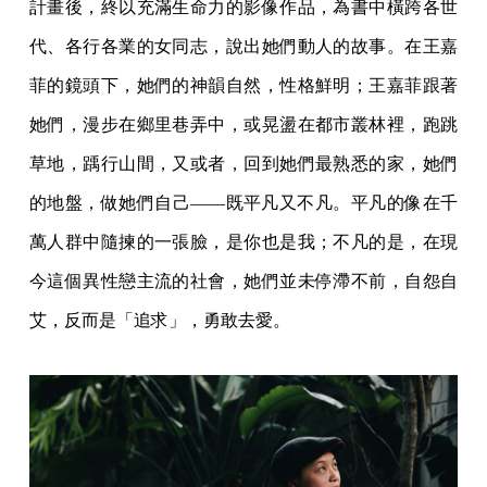
計畫後，終以充滿生命力的影像作品，為書中橫跨各世
代、各行各業的女同志，說出她們動人的故事。在王嘉
菲的鏡頭下，她們的神韻自然，性格鮮明；王嘉菲跟著
她們，漫步在鄉里巷弄中，或晃盪在都市叢林裡，跑跳
草地，踽行山間，又或者，回到她們最熟悉的家，她們
的地盤，做她們自己——既平凡又不凡。平凡的像在千
萬人群中隨揀的一張臉，是你也是我；不凡的是，在現
今這個異性戀主流的社會，她們並未停滯不前，自怨自
艾，反而是「追求」，勇敢去愛。