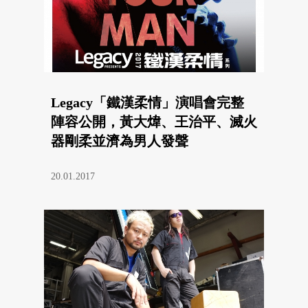
Legacy「鐵漢柔情」演唱會完整
陣容公開，黃大煒、王治平、滅火
器剛柔並濟為男人發聲
20.01.2017