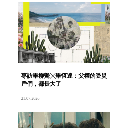
專訪畢柳鶯╳畢恆達：父權的受災
戶們，都長大了
21.07.2026