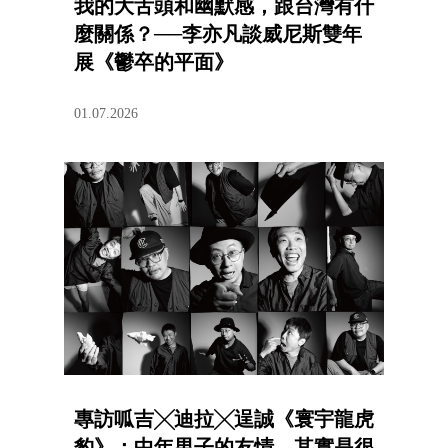
我的大舌頭和幽默感，跟台灣有什
麼關係？──李亦凡談威尼斯雙年
展《鬱卒的平面》
01.07.2026
專訪呱吉╳迪拉╳逞誠《寰宇龍虎
豹》：中年男子的友情，其實是很