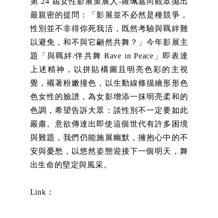
第 24 屆女性影展策展人-羅珮嘉向觀眾拋出
最親密的提問：「影展並不必然是種競爭，
性別並不非得你死我活，既然考驗與羈絆難
以避免，和不與它翩然共舞？」今年影展主
題「與羈絆/伴共舞 Rave in Peace」即表達
上述精神，以拼貼構圖且明亮色彩的主視
覺，襯著粉嫩撞色，以生動線條描繪形形色
色女性的臉譜，為女影增添一抹明亮柔和的
色調，希望告訴大眾：談性別不一定要如此
嚴肅。意欲傳達出即使這個世代有許多困境
與難題，我們仍能施展幽默，擁抱心中的不
安與憂愁，以悠然姿態迎接下一個明天，舞
出生命的堅定與風采。
Link：