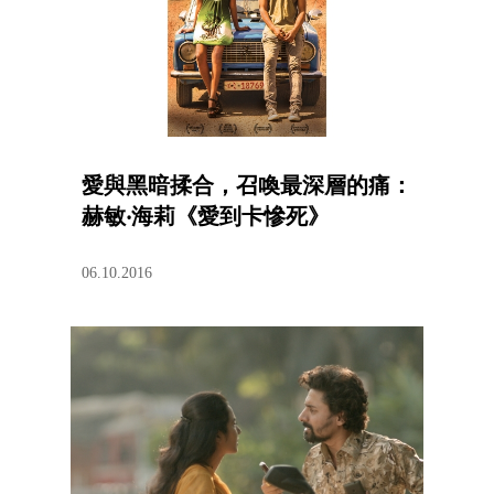
愛與黑暗揉合，召喚最深層的痛：
赫敏‧海莉《愛到卡慘死》
06.10.2016