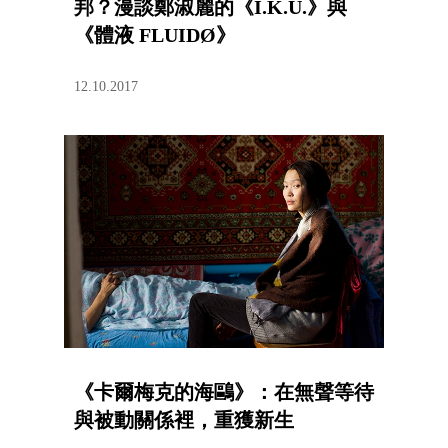
邦？漫談鄭淑麗的《I.K.U.》與
《體液 FLUIDØ》
12.10.2017
《卡爾梅克的海鷗》：在無聲等待
與被動關係裡，重獲新生