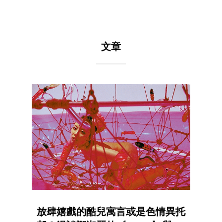
文章
放肆嬉戲的酷兒寓言或是色情異托