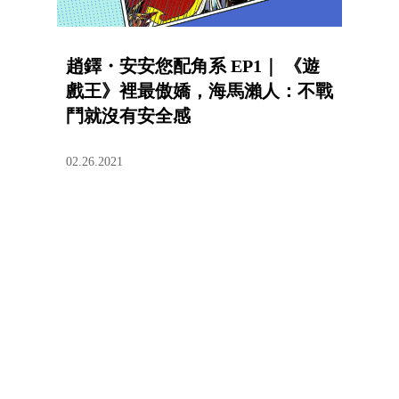
趙鐸・安安您配角系 EP1｜ 《遊
戲王》裡最傲嬌，海馬瀨人：不戰
鬥就沒有安全感
02.26.2021