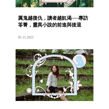
厲鬼越復仇，讀者越飢渴──專訪
笭菁，靈異小說的前進與後退
05.15.2025