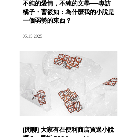
不純的愛情，不純的文學──專訪
橘子・曹筱如：為什麼我的小說是
一個弱勢的東西？
05.15.2025
[閒聊] 大家有在便利商店買過小說