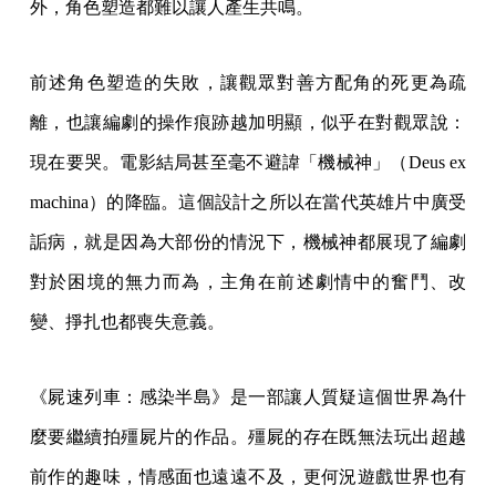
外，角色塑造都難以讓人產生共鳴。
前述角色塑造的失敗，讓觀眾對善方配角的死更為疏
離，也讓編劇的操作痕跡越加明顯，似乎在對觀眾說：
現在要哭。電影結局甚至毫不避諱「機械神」（Deus ex
machina）的降臨。這個設計之所以在當代英雄片中廣受
詬病，就是因為大部份的情況下，機械神都展現了編劇
對於困境的無力而為，主角在前述劇情中的奮鬥、改
變、掙扎也都喪失意義。
《屍速列車：感染半島》是一部讓人質疑這個世界為什
麼要繼續拍殭屍片的作品。殭屍的存在既無法玩出超越
前作的趣味，情感面也遠遠不及，更何況遊戲世界也有