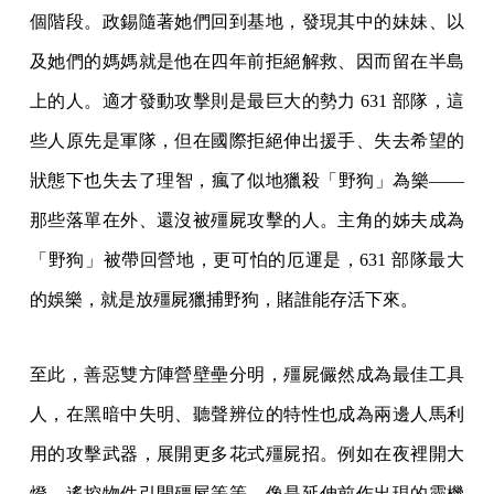
個階段。政錫隨著她們回到基地，發現其中的妹妹、以
及她們的媽媽就是他在四年前拒絕解救、因而留在半島
上的人。適才發動攻擊則是最巨大的勢力 631 部隊，這
些人原先是軍隊，但在國際拒絕伸出援手、失去希望的
狀態下也失去了理智，瘋了似地獵殺「野狗」為樂——
那些落單在外、還沒被殭屍攻擊的人。主角的姊夫成為
「野狗」被帶回營地，更可怕的厄運是，631 部隊最大
的娛樂，就是放殭屍獵捕野狗，賭誰能存活下來。
至此，善惡雙方陣營壁壘分明，殭屍儼然成為最佳工具
人，在黑暗中失明、聽聲辨位的特性也成為兩邊人馬利
用的攻擊武器，展開更多花式殭屍招。例如在夜裡開大
燈、遙控物件引開殭屍等等，像是延伸前作出現的靈機