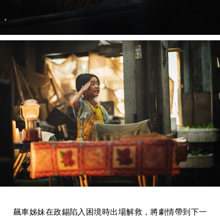
飆車姊妹在政錫陷入困境時出場解救，將劇情帶到下一