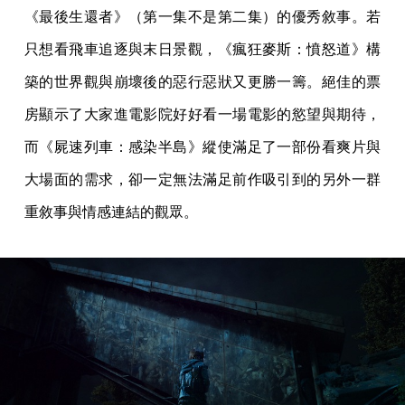
《最後生還者》（第一集不是第二集）的優秀敘事。若
只想看飛車追逐與末日景觀，《瘋狂麥斯：憤怒道》構
築的世界觀與崩壞後的惡行惡狀又更勝一籌。絕佳的票
房顯示了大家進電影院好好看一場電影的慾望與期待，
而《屍速列車：感染半島》縱使滿足了一部份看爽片與
大場面的需求，卻一定無法滿足前作吸引到的另外一群
重敘事與情感連結的觀眾。