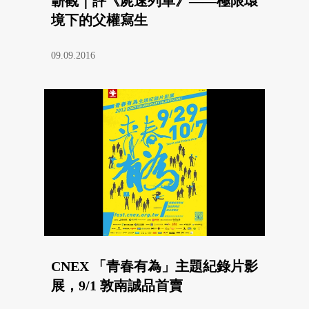
蘄觀｜評《屍速列車》——極限環
境下的父權寫生
09.09.2016
CNEX 「青春有為」主題紀錄片影
展，9/1 敦南誠品首賣