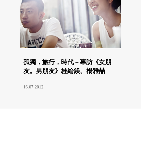
孤獨，旅行，時代－專訪《女朋
友。男朋友》桂綸鎂、楊雅喆
16.07.2012