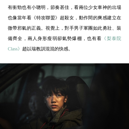
有衝勁也有小聰明，節奏甚佳，看兩位少女車神的出場
也像當年看《特攻聯盟》超殺女，動作間的爽感建立在
微帶邪氣的正義。視覺上，對手男子軍團如此勇壯、裝
備齊全，兩人身形瘦弱卻氣勢爆棚，也有看
《梨泰院
Class》
趙以瑞教訓混混的快感。