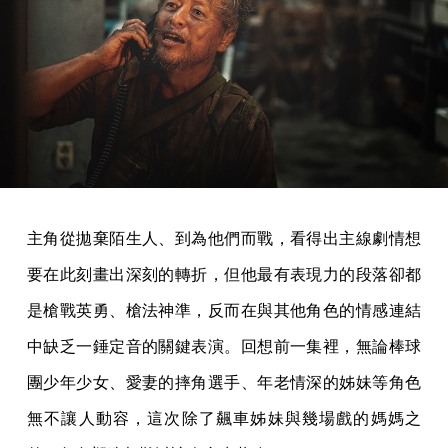
主角從拋棄陌生人、到為他們而戰，看得出主線劇情想
要在此刻畫出深刻的轉折，但他最有表現力的段落卻都
是槍戰英勇、槍法神準，反而在與其他角色的情感連結
中缺乏一錘定音的關鍵表演。回想前一集裡，無論棒球
團少年少女、愛妻的摔角選手、年老情深的姊妹等角色
無不讓人動容，這次除了飆車姊妹與幾場戲的媽媽之