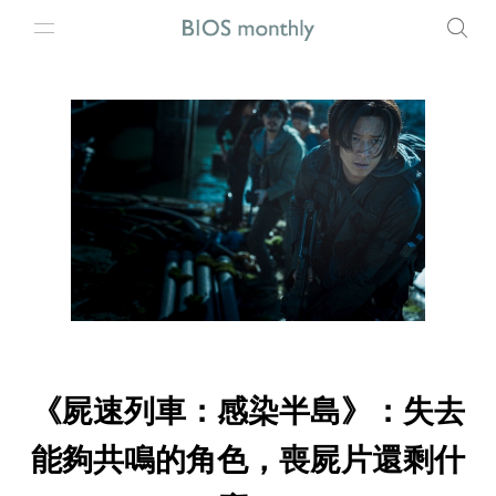
《屍速列車：感染半島》：失去
能夠共鳴的角色，喪屍片還剩什