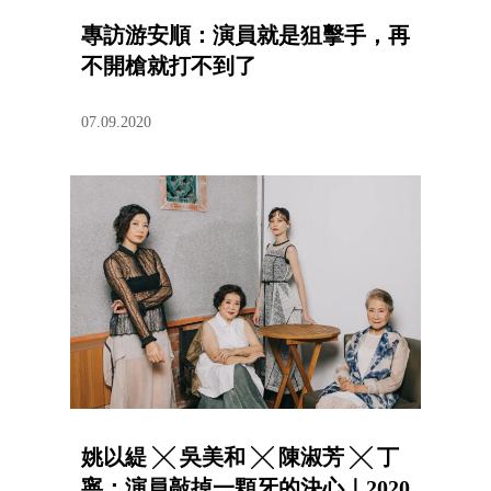
專訪游安順：演員就是狙擊手，再
不開槍就打不到了
07.09.2020
姚以緹 ╳ 吳美和 ╳ 陳淑芳 ╳ 丁
寧：演員敲掉一顆牙的決心｜2020