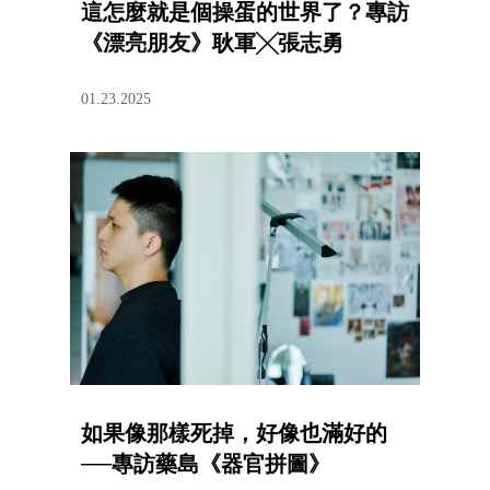
這怎麼就是個操蛋的世界了？專訪
《漂亮朋友》耿軍╳張志勇
01.23.2025
如果像那樣死掉，好像也滿好的
──專訪藥島《器官拼圖》