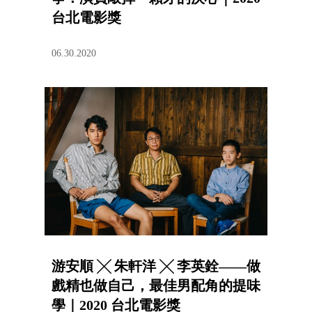
台北電影獎
06.30.2020
游安順 ╳ 朱軒洋 ╳ 李英銓——做
戲精也做自己，最佳男配角的提味
學｜2020 台北電影獎