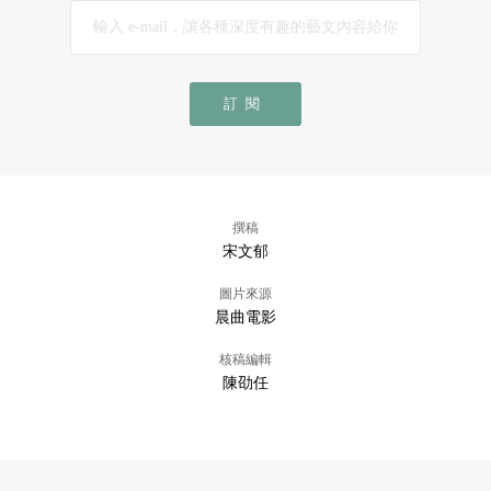
訂閱
撰稿
宋文郁
圖片來源
晨曲電影
核稿編輯
陳劭任