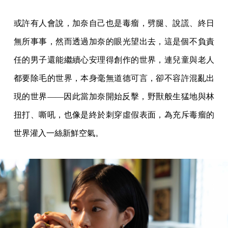
或許有人會說，加奈自己也是毒瘤，劈腿、說謊、終日
無所事事，然而透過加奈的眼光望出去，這是個不負責
任的男子還能繼續心安理得創作的世界，連兒童與老人
都要除毛的世界，本身毫無道德可言，卻不容許混亂出
現的世界——因此當加奈開始反擊，野獸般生猛地與林
扭打、嘶吼，也像是終於刺穿虛假表面，為充斥毒瘤的
世界灌入一絲新鮮空氣。