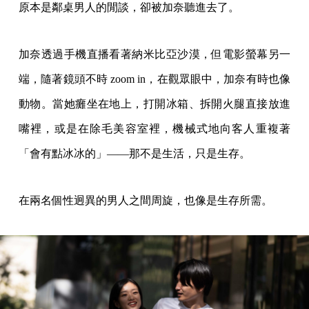
原本是鄰桌男人的閒談，卻被加奈聽進去了。
加奈透過手機直播看著納米比亞沙漠，但電影螢幕另一
端，隨著鏡頭不時 zoom in，在觀眾眼中，加奈有時也像
動物。當她癱坐在地上，打開冰箱、拆開火腿直接放進
嘴裡，或是在除毛美容室裡，機械式地向客人重複著
「會有點冰冰的」——那不是生活，只是生存。
在兩名個性迥異的男人之間周旋，也像是生存所需。