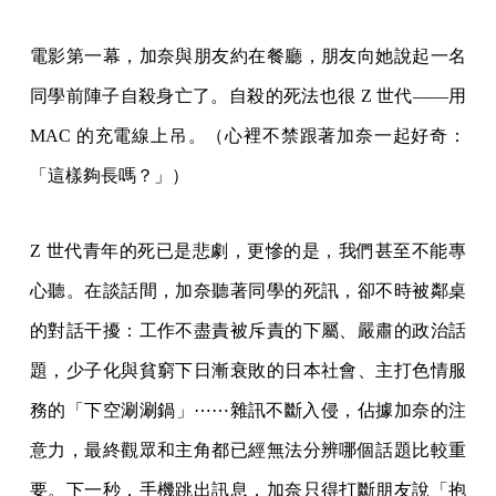
電影第一幕，加奈與朋友約在餐廳，朋友向她說起一名
同學前陣子自殺身亡了。自殺的死法也很 Z 世代——用
MAC 的充電線上吊。（心裡不禁跟著加奈一起好奇：
「這樣夠長嗎？」）
Z 世代青年的死已是悲劇，更慘的是，我們甚至不能專
心聽。在談話間，加奈聽著同學的死訊，卻不時被鄰桌
的對話干擾：工作不盡責被斥責的下屬、嚴肅的政治話
題，少子化與貧窮下日漸衰敗的日本社會、主打色情服
務的「下空涮涮鍋」⋯⋯雜訊不斷入侵，佔據加奈的注
意力，最終觀眾和主角都已經無法分辨哪個話題比較重
要。下一秒，手機跳出訊息，加奈只得打斷朋友說「抱