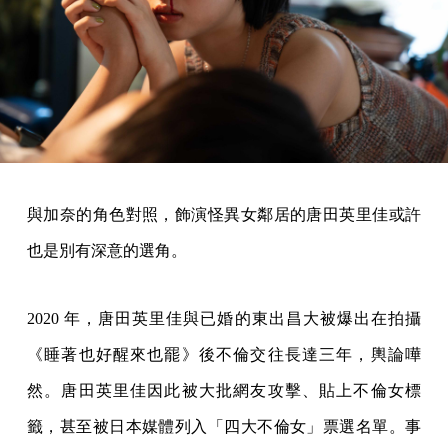
與加奈的角色對照，飾演怪異女鄰居的唐田英里佳或許
也是別有深意的選角。
2020 年，唐田英里佳與已婚的東出昌大被爆出在拍攝
《睡著也好醒來也罷》後不倫交往長達三年，輿論嘩
然。唐田英里佳因此被大批網友攻擊、貼上不倫女標
籤，甚至被日本媒體列入「四大不倫女」票選名單。事