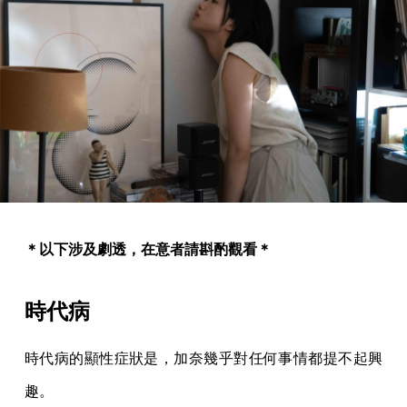
＊以下涉及劇透，在意者請斟酌觀看＊
時代病
時代病的顯性症狀是，加奈幾乎對任何事情都提不起興
趣。