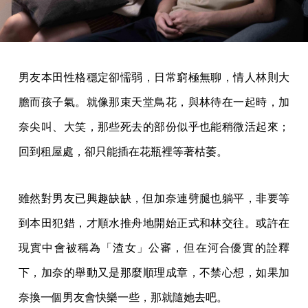
男友本田性格穩定卻懦弱，日常窮極無聊，情人林則大
膽而孩子氣。就像那束天堂鳥花，與林待在一起時，加
奈尖叫、大笑，那些死去的部份似乎也能稍微活起來；
回到租屋處，卻只能插在花瓶裡等著枯萎。
雖然對男友已興趣缺缺，但加奈連劈腿也躺平，非要等
到本田犯錯，才順水推舟地開始正式和林交往。或許在
現實中會被稱為「渣女」公審，但在河合優實的詮釋
下，加奈的舉動又是那麼順理成章，不禁心想，如果加
奈換一個男友會快樂一些，那就隨她去吧。