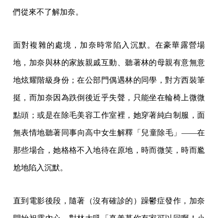
們從來不了解加奈。
面對複雜的處境，加奈時常陷入沉默。在豪華露營場
地，加奈與林的家族親戚互動、聽著林的母親有意無意
地炫耀階級身份；在公部門偶遇林的同學，對方西裝筆
挺，而加奈因為跌倒後近乎失聲，只能坐在輪椅上微微
點頭；或是在除毛美容工作室裡，她穿著純白制服，面
無表情地聽著同事向高中女生解釋「兒童除毛」——在
那些場合，她格格不入地待在原地，時而微笑，時而尷
尬地陷入沉默。
直到電影後段，隨著（沒有確診的）躁鬱症發作，加奈