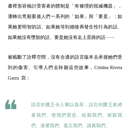
書裡形容檢討受害者的體制是「有條理的毀滅機器」，
運轉出兇殺案後人們一系列的「如果」與「要是」：如
果她更明智的話、如果她等到婚後再發生性行為的話、
如果她沒有墮胎的話、要是她沒有走上歪路的話⋯⋯
被截斷了詮釋空間，沒有合適的語言版本去承接她們受
到的傷害、引導人們去聆聽這些故事，Cristina Rivera
Garza 寫：
語言的匱乏令人難以負荷，語言的匱乏束縛
著我們、使我們窒息、絞殺我們、射殺我
們、凌遲我們、孤立我們、譴責我們。