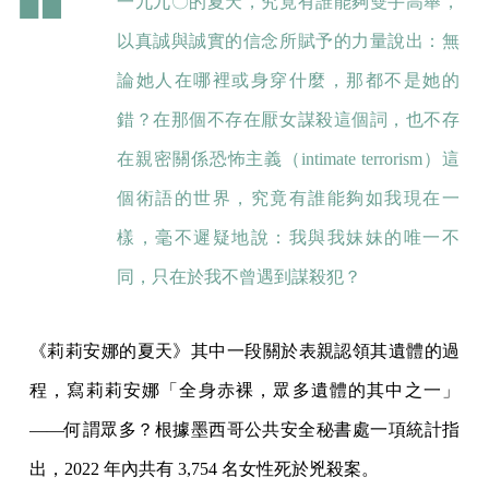
一九九〇的夏天，究竟有誰能夠雙手高舉，
以真誠與誠實的信念所賦予的力量說出：無
論她人在哪裡或身穿什麼，那都不是她的
錯？在那個不存在厭女謀殺這個詞，也不存
在親密關係恐怖主義（intimate terrorism）這
個術語的世界，究竟有誰能夠如我現在一
樣，毫不遲疑地說：我與我妹妹的唯一不
同，只在於我不曾遇到謀殺犯？
《莉莉安娜的夏天》其中一段關於表親認領其遺體的過
程，寫莉莉安娜「全身赤裸，眾多遺體的其中之一」
——何謂眾多？根據墨西哥公共安全秘書處一項統計指
出，2022 年內共有 3,754 名女性死於兇殺案。