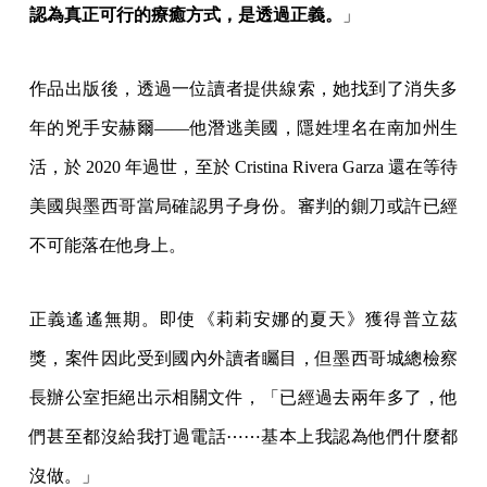
認為真正可行的療癒方式，是透過正義。
」
作品出版後，透過一位讀者提供線索，她找到了消失多
年的兇手安赫爾——他潛逃美國，隱姓埋名在南加州生
活，於 2020 年過世，至於 Cristina Rivera Garza 還在等待
美國與墨西哥當局確認男子身份。審判的鍘刀或許已經
不可能落在他身上。
正義遙遙無期。即使《莉莉安娜的夏天》獲得普立茲
獎，案件因此受到國內外讀者矚目，但墨西哥城總檢察
長辦公室拒絕出示相關文件，「已經過去兩年多了，他
們甚至都沒給我打過電話⋯⋯基本上我認為他們什麼都
沒做。」