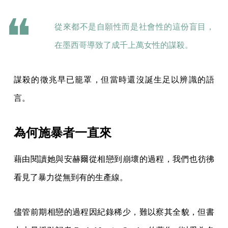
從來都不是自願性而是社會性的這份盲目，
在墨西哥導致了成千上萬女性的謀殺。
謀殺的徵兆早已籠罩，但當時還沒誕生足以辨識的語
言。
為何施暴者一直來
藉由閱讀她與安赫爾從相戀到崩壞的過程，我們也彷彿
看見了暴力從無到有的生產線。
儘管前期相戀的過程因紀錄稀少，難以察其全貌，但書