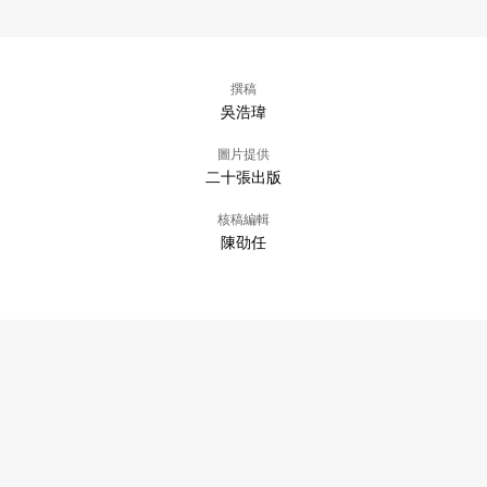
撰稿
吳浩瑋
圖片提供
二十張出版
核稿編輯
陳劭任