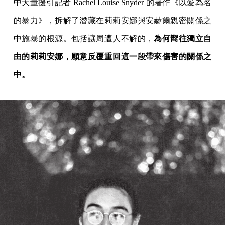
中大量援引記者 Rachel Louise Snyder 的著作《以愛為名
的暴力》，拆解了潛藏在莉莉安娜與安赫爾親密關係之
中施暴的根源。包括讓周遭人不解的，
為何嚮往獨立自
由的莉莉安娜，願意反覆重回這一段帶來傷害的關係之
中。