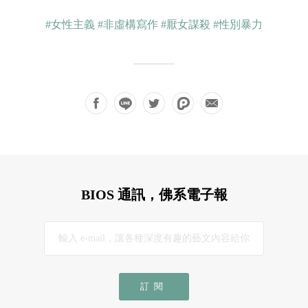
#女性主義
#非虛構寫作
#厭女謀殺
#性別暴力
BIOS 通訊，佛系電子報
訂閱