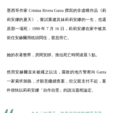
墨西哥作家 Cristina Rivera Garza 撰寫的非虛構作品《莉
莉安娜的夏天》，嘗試重建其妹莉莉安娜的一生，也還
原那一場死：1990 年 7 月 16 日，莉莉安娜在家中被其
前任安赫爾用枕頭悶住，窒息而亡。
她的衣著整齊，房間安靜。推估死亡時間凌晨 5 點。
然而安赫爾並未被繩之以法，腐敗的地方警察向 Garza
一家索求賄賂，才願意繼續查案，但父親支付不起，案
件很快以莉莉安娜「自作自受」的說法蓋棺論定。