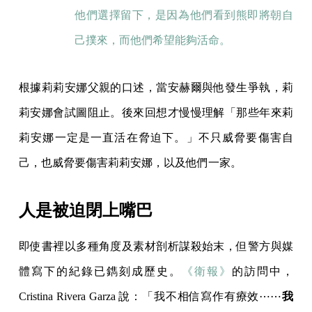
他們選擇留下，是因為他們看到熊即將朝自
己撲來，而他們希望能夠活命。
根據莉莉安娜父親的口述，當安赫爾與他發生爭執，莉
莉安娜會試圖阻止。後來回想才慢慢理解「那些年來莉
莉安娜一定是一直活在脅迫下。」不只威脅要傷害自
己，也威脅要傷害莉莉安娜，以及他們一家。
人是被迫閉上嘴巴
即使書裡以多種角度及素材剖析謀殺始末，但警方與媒
體寫下的紀錄已鐫刻成歷史。
《衛報》
的訪問中，
Cristina Rivera Garza 說：「我不相信寫作有療效⋯⋯
我