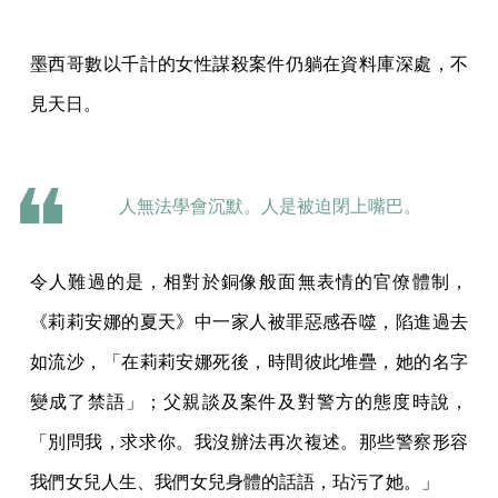
墨西哥數以千計的女性謀殺案件仍躺在資料庫深處，不
見天日。
人無法學會沉默。人是被迫閉上嘴巴。
令人難過的是，相對於銅像般面無表情的官僚體制，
《莉莉安娜的夏天》中一家人被罪惡感吞噬，陷進過去
如流沙，「在莉莉安娜死後，時間彼此堆疊，她的名字
變成了禁語」；父親談及案件及對警方的態度時說，
「別問我，求求你。我沒辦法再次複述。那些警察形容
我們女兒人生、我們女兒身體的話語，玷污了她。」