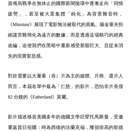
當俄烏戰爭在無休止的國際新聞循環中逐漸走向「同情
疲勞」，甚至被大眾集體「鈍化」為背景雜音時，
《Minotaur》展現了電影無法被取代的底氣。薩金塞夫拒
絕讓苦難簡化為遠方的數據，而是透過這場精巧的經典
改編，迫使我們在黑暗中重新感受那股巨大、且從未消
失的現實窒息感。
對於需要以大量看（吞）片為主的媒體、片商、選片人
而言，本屆名單中最為「仁慈」的影片，恐怕非片長僅
82 分鐘的《Fatherland》莫屬。
影片描述移居美國多年的德國文學巨擘托馬斯曼，受邀
重返昔日祖國：時為西德的法蘭克福，獲頒崇高的歌德