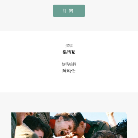
訂閱
撰稿
楊晴絮
核稿編輯
陳劭任