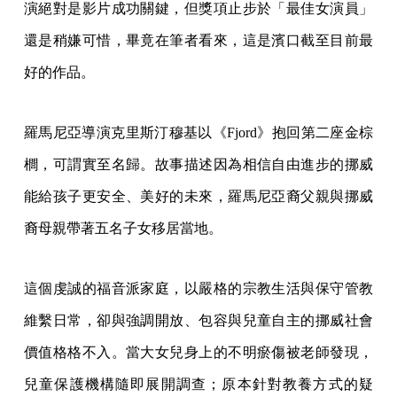
演絕對是影片成功關鍵，但獎項止步於「最佳女演員」
還是稍嫌可惜，畢竟在筆者看來，這是濱口截至目前最
好的作品。
羅馬尼亞導演克里斯汀穆基以《Fjord》抱回第二座金棕
櫚，可謂實至名歸。故事描述因為相信自由進步的挪威
能給孩子更安全、美好的未來，羅馬尼亞裔父親與挪威
裔母親帶著五名子女移居當地。
這個虔誠的福音派家庭，以嚴格的宗教生活與保守管教
維繫日常，卻與強調開放、包容與兒童自主的挪威社會
價值格格不入。當大女兒身上的不明瘀傷被老師發現，
兒童保護機構隨即展開調查；原本針對教養方式的疑