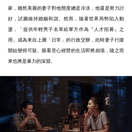
家，雖然美麗的妻子對他態度總是冷淡，他還是努力討
好，試圖維持婚姻和諧。然而，隨著世界局勢陷入動
盪，「提供年輕男子名單給軍方作為『人才招募』之
用」成為來自上層「日常」的行政交辦，此時妻子行蹤
開始變得可疑。眼看苦心經營的生活即將崩塌，隨之而
來也將是暴力的深淵。