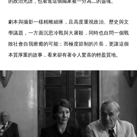
的政治光譜，也看進這個國家被一分為二的靈魂。
劇本與攝影一樣精雕細琢，且高度重視政治、歷史與文
學議題，一方面沉思冷戰與大屠殺，同時也自問一個戰
敗社會自我療癒的可能；而極度節制的片長，更讓這個
本質厚重的故事，看來卻有著令人驚喜的輕盈質地。