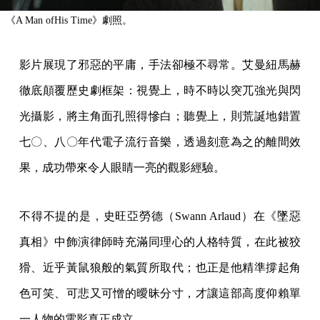
《A Man ofHis Time》劇照。
影片展現了邪惡的平庸，手法卻極不尋常。艾曼紐馬赫
徹底顛覆歷史劇框架：視覺上，時不時以突兀強光與閃
光攝影，將主角面孔照得慘白；聽覺上，則荒誕地錯置
七〇、八〇年代電子流行音樂，透過刻意為之的離間效
果，成功帶來令人眼睛一亮的觀影經驗。
不得不提的是，史旺亞勞德（Swann Arlaud）在《墜惡
真相》中飾演律師時充滿同理心的人格特質，在此被狡
猾、近乎黃鼠狼般的氣質所取代；也正是他精準撐起角
色可笑、可悲又可憎的曖昧分寸，才讓這部高度仰賴單
一人物的電影真正成立。