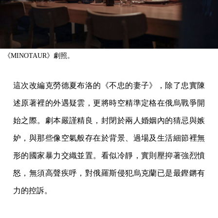
《MINOTAUR》劇照。
這次改編克勞德夏布洛的《不忠的妻子》，除了忠實陳
述原著裡的外遇疑雲，更將時空精準定格在俄烏戰爭開
始之際。劇本嚴謹精良，封閉於兩人婚姻內的猜忌與嫉
妒，與那些像空氣般存在於背景、過場及生活細節裡無
形的國家暴力交織並置。看似冷靜，實則壓抑著強烈憤
怒，無須高聲疾呼，對俄羅斯侵犯烏克蘭已是最鏗鏘有
力的控訴。