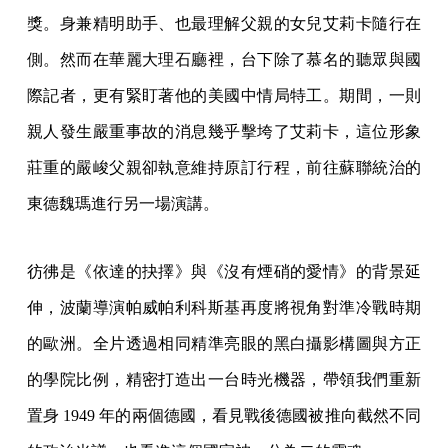
獎。身兼精明助手、也最理解父親的女兒艾莉卡隨行在
側。然而在華麗大理石廳裡，台下除了慕名的聽眾與國
際記者，更有緊盯著他的美國中情局特工。期間，一則
親人發生嚴重事故的消息幾乎擊垮了艾莉卡，這位形象
莊重的嚴峻父親卻執意維持原訂行程，前往蘇聯統治的
東德魏瑪進行另一場演講。
彷彿是《依達的抉擇》與《沒有煙硝的愛情》的背景延
伸，波蘭導演帕威帕利科斯基再度將視角對準冷戰時期
的歐洲。全片透過相同精準亮眼的黑白攝影構圖與方正
的學院比例，精密打造出一台時光機器，帶領我們重新
置身 1949 年的兩個德國，看見戰後德國被推向截然不同