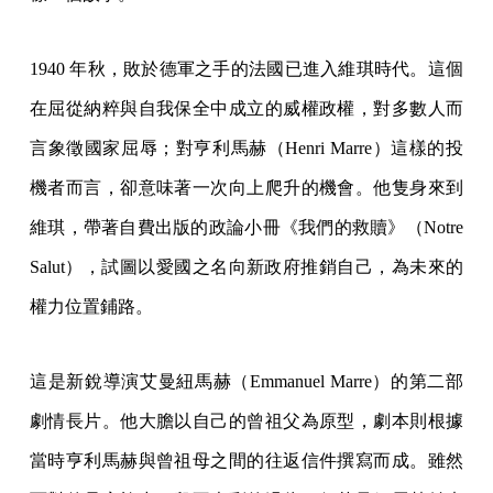
1940 年秋，敗於德軍之手的法國已進入維琪時代。這個
在屈從納粹與自我保全中成立的威權政權，對多數人而
言象徵國家屈辱；對亨利馬赫（Henri Marre）這樣的投
機者而言，卻意味著一次向上爬升的機會。他隻身來到
維琪，帶著自費出版的政論小冊《我們的救贖》（Notre
Salut），試圖以愛國之名向新政府推銷自己，為未來的
權力位置鋪路。
這是新銳導演艾曼紐馬赫（Emmanuel Marre）的第二部
劇情長片。他大膽以自己的曾祖父為原型，劇本則根據
當時亨利馬赫與曾祖母之間的往返信件撰寫而成。雖然