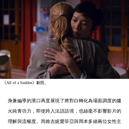
《All of a Sudden》劇照。
身兼編導的濱口再度展現了將對白轉化為場面調度的爐
火純青功力，即使跨入法語語境，也絲毫不影響影片的
理解與流暢度。而維吉妮愛菲亞與岡本多緒兩位女性主