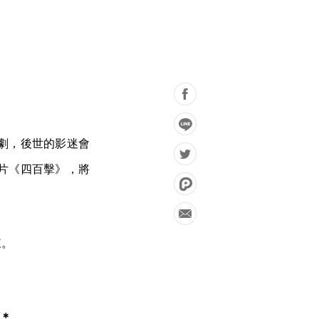
劇，後世的影迷會
片《四百擊》，將
來。
＊