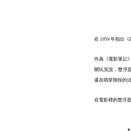
在 1959 年
作為《電影筆記
開玩笑說，楚浮
還在萌芽階段的
在電影裡的楚浮
＊