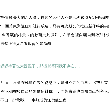
書學電影長大的八人會，裡頭的其他人不是已經累積多部作品的
片，而黃東滿這些年裡的成績，只有每次朋友們推出新作時的尖
知名導演的朴景世的數落尤其激烈，在聚會裡自顧自開啟對朴
度被禁止進入每週聚會的餐酒館。
我靜靜待著也太困難了，那樣就等同我不存在。」
不討喜，只是在極度自傲的姿態下，是甩不走的自卑。《努力克
所有人都在與自己的無價值對抗」，而黃東滿也自知自己對旁人
拍不出一部電影、一事無成的無價值焦慮。