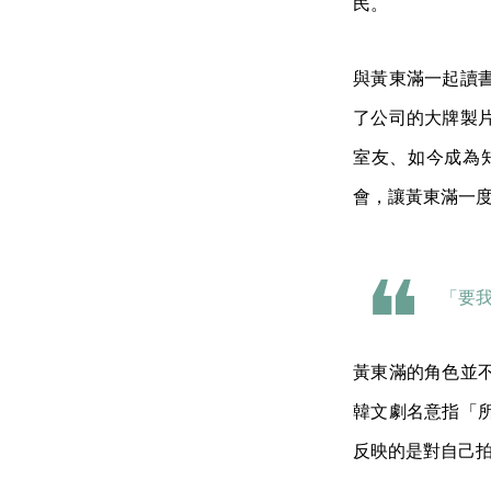
民。
與黃東滿一起讀
了公司的大牌製
室友、如今成為
會，讓黃東滿一
「要
黃東滿的角色並
韓文劇名意指「
反映的是對自己