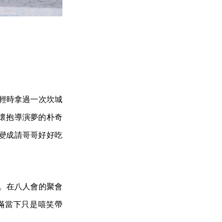
年輕時拿過一次坎城
懷抱導演夢的朴奇
變成請哥哥好好吃
境。在八人會的聚會
滿當下只是嘻笑帶