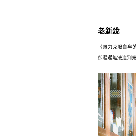
老新銳
《努力克服自卑
卻遲遲無法進到