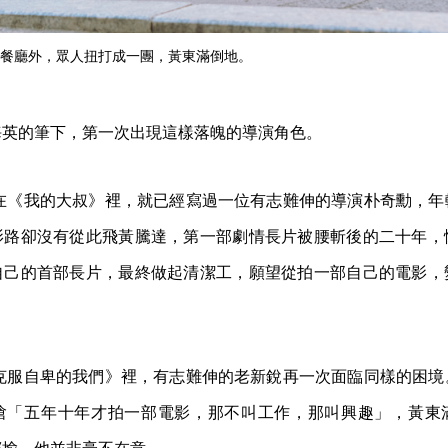
餐廳外，眾人扭打成一團，黃東滿倒地。
海英的筆下，第一次出現這樣落魄的導演角色。
海英在《我的大叔》裡，就已經寫過一位有志難伸的導演朴奇勳，
影路卻沒有從此飛黃騰達，第一部劇情長片被腰斬後的二十年，
自己的首部長片，最終做起清潔工，願望從拍一部自己的電影，
努力克服自卑的我們》裡，有志難伸的老新銳再一次面臨同樣的困
嗆「五年十年才拍一部電影，那不叫工作，那叫興趣」，黃東