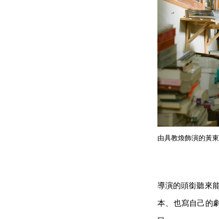
由具教煥飾演的黃東
導演的頭銜聽來能
本、也寫自己的