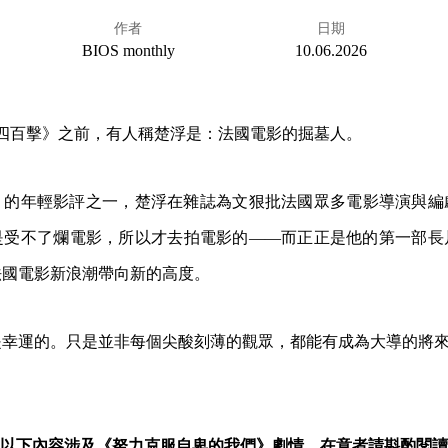
作者
日期
BIOS monthly
10.06.2026
拍出《四百擊》之前，有人稱楚浮是：法國電影的掘墓人。
》的年輕影評之一，楚浮在雜誌為文狠批法國眾多電影導演與編
是受不了爛電影，所以才去拍電影的——而正正是他的第一部長
法國電影新浪潮帶向新的高度。
是幸運的。只是並非每個尖酸刻薄的觀眾，都能有成為大導的將
以下內容涉及《努力克服自卑的我們》劇情，在意者請斟酌閱讀