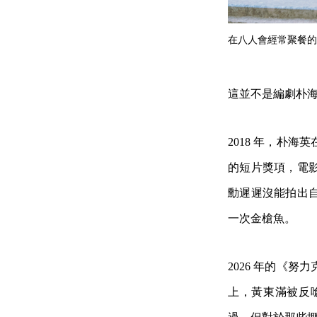
在八人會經常聚餐的
這並不是編劇朴
2018 年，朴
的短片獎項，電
勳遲遲沒能拍出
一次金槍魚。
2026 年的《
上，黃東滿被反