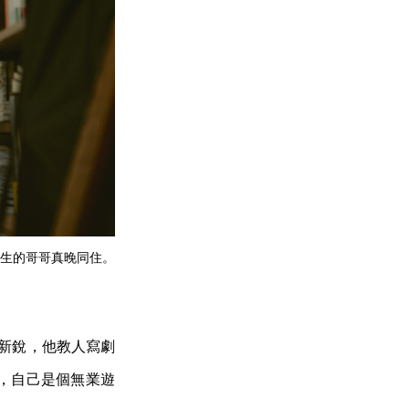
生的哥哥真晚同住。
老新銳，他教人寫劇
，自己是個無業遊