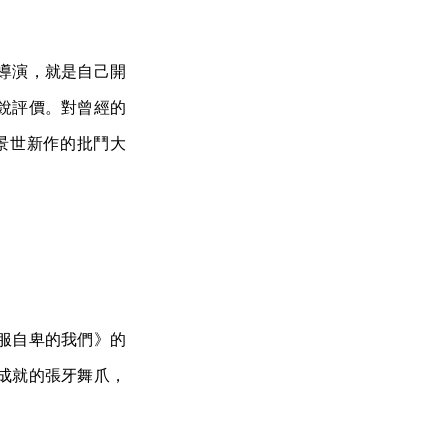
導演，就是自己開
銳評價。對曾經的
景世新作的批鬥大
服自卑的我們》的
成就的張牙舞爪，