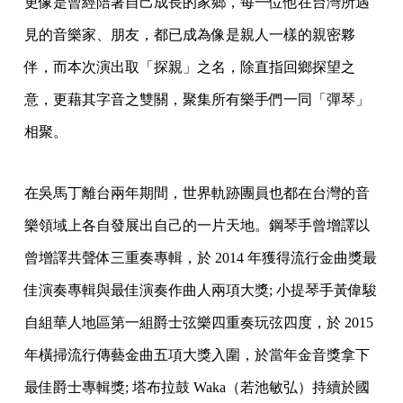
更像是曾經陪著自己成長的家鄉，每一位他在台灣所遇
見的音樂家、
朋友，都已成為像是親人一樣的親密夥
伴，而本次演出取「探親」
之名，除直指回鄉探望之
意，更藉其字音之雙關，
聚集所有樂手們一同「彈琴」
相聚。
在吳馬丁離台兩年期間，
世界軌跡團員也都在台灣的音
樂領域上各自發展出自己的一片天地。
鋼琴手曾增譯以
曾增譯共聲体三重奏專輯，於 2014 年獲得流行金
曲獎最
佳演奏專輯與最佳演奏作曲人兩項大獎; 小提琴手黃偉駿
自組華人地區第一組爵士弦樂四重奏玩弦四度，於 2
015
年橫掃流行傳藝金曲五項大獎入圍，
於當年金音獎拿下
最佳爵士專輯獎; 塔布拉鼓 Waka（若池敏弘）
持續於國