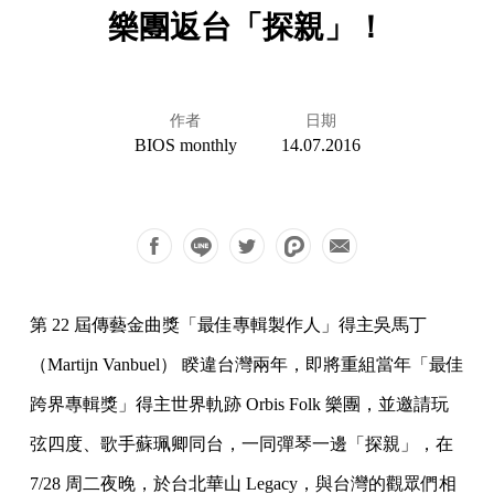
樂團返台「探親」！
作者
日期
BIOS monthly
14.07.2016
第 22 屆傳藝金曲獎「最佳專輯製作人」得主吳馬丁
（Martij
n Vanbuel） 睽違台灣兩年，即將重組當年「最佳
跨界專輯獎」得主世界軌跡 Or
bis Folk 樂團，並邀請玩
弦四度、歌手蘇珮卿同台，一同彈琴一邊「
探親」，在
7/28 周二夜晚，於台北華山 Legacy，
與台灣的觀眾們相