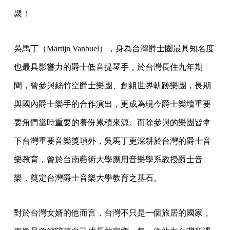
聚！
吳馬丁（Martijn Vanbuel），
身為台灣爵士圈最具知名度
也最具影響力的爵士低音提琴手，
於台灣長住九年期
間，曾參與絲竹空爵士樂團、創組世界軌跡樂團，
長期
與國內爵士樂手的合作演出，
更成為現今爵士樂壇重要
要角們當時重要的養份累積來源。
而除參與的樂團皆拿
下台灣重要音樂獎項外，
吳馬丁更深耕於台灣的爵士音
樂教育，
曾於台南藝術大學應用音樂學系教授爵士音
樂，
奠定台灣爵士音樂大學教育之基石。
對於台灣女婿的他而言，台灣不只是一個旅居的國家，