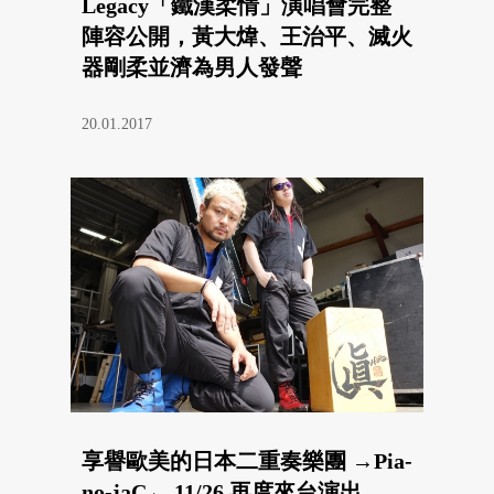
Legacy「鐵漢柔情」演唱會完整
陣容公開，黃大煒、王治平、滅火
器剛柔並濟為男人發聲
20.01.2017
享譽歐美的日本二重奏樂團 →Pia-
no-jaC← 11/26 再度來台演出