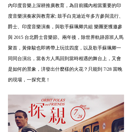
內印度音樂上深耕推廣教育，
為目前國內相當重要的印
度音樂演奏家與教育家; 鼓手白克迪近年多方參與流行、
爵士、印度音樂演奏，
與歌手蘇珮卿共組
樂團更獲邀參
與 2015 台北爵士音樂節。兩年後，
除世界軌跡原班人馬
聚首，黃偉駿也即將帶上玩弦四度，
以及歌手蘇珮卿一
同同台演出，當各方人馬回到當時相遇的舞台上，
又會
是如何的景象，洴發出什麼樣的火花？只能到 7/28 當晚
的現
場，一探究竟！