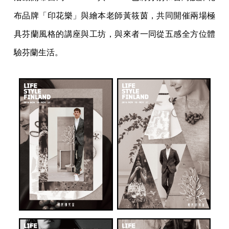
布品牌「印花樂」與繪本老師黃筱茵，共同開催兩場極
具芬蘭風格的講座與工坊，與來者一同從五感全方位體
驗芬蘭生活。