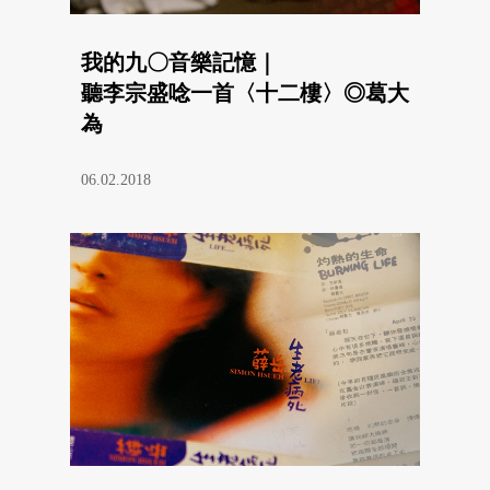
我的九〇音樂記憶｜
聽李宗盛唸一首〈十二樓〉◎葛大
為
06.02.2018