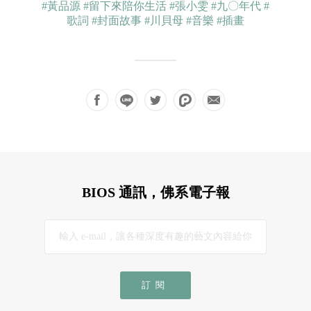
#黃品源
#留下來陪你生活
#張小雯
#九〇年代
#
歌詞
#封面故事
#川貝母
#音樂
#插畫
BIOS 通訊，佛系電子報
訂閱