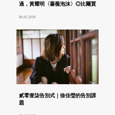
過，黃耀明〈薔薇泡沫〉◎比爾賈
06.02.2018
貳零壹柒告別式｜徐佳瑩的告別課
題