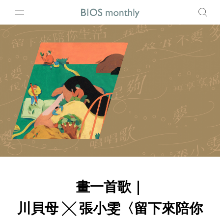
畫一首歌｜
川貝母 ╳ 張小雯〈留下來陪你