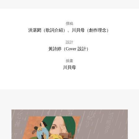
撰稿
洪湛閎（歌詞介紹）、川貝母（創作理念）
設計
黃詩婷（Cover 設計）
插畫
川貝母