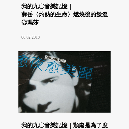
我的九〇音樂記憶｜
薛岳〈灼熱的生命〉燃燒後的餘溫
◎瑪莎
06.02.2018
我的九〇音樂記憶｜頹廢是為了度