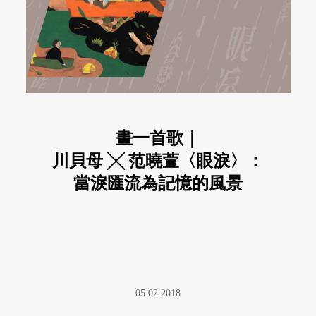
畫一首歌｜
川貝母 ╳ 范曉萱〈眼淚〉：
當淚匯流為記憶的風景
05.02.2018