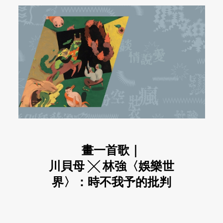
畫一首歌｜
川貝母 ╳ 林強〈娛樂世
界〉：時不我予的批判