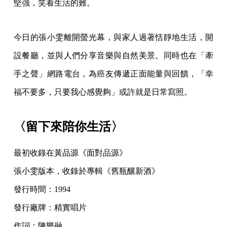
堅強，笑看生活的難。
今日的張小雯離開螢光幕，與家人過著恬靜地生活，開
設餐廳，並與人們分享音樂與自然美景。同時也在「牽
手之聲」網路電台，為癌友傳遞正面能量與回饋，「幸
福不要多，只要我心感覺夠」或許就是日常寫照。
〈留下來陪你生活〉
最初收錄在黃品源《面對品源》
張小雯版本，收錄於專輯《舊瓶釀新酒》
發行時間：1994
發行廠牌：精實唱片
作詞：陳樂融