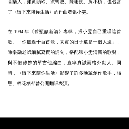
音樂人，如黃韻玲、洪筠惠、陳珊妮、黃小楨，也包含
了〈留下來陪你生活〉的作曲者張小雯。
在 1994 年《舊瓶釀新酒》專輯，張小雯自己重唱這首
歌。「你聽過千百首歌，真實的日子還是一個人過」，
陳樂融老師細膩寫實的詞句，搭配張小雯清新的歌聲，
與不假修飾的單吉他編曲，直率真誠而格外動人。同
時，〈留下來陪你生活〉影響了許多晚輩創作歌手，張
懸、棉花糖都曾公開翻唱表演。