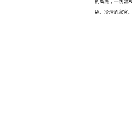
的民謠，一切溫
絕、冷清的寂寞