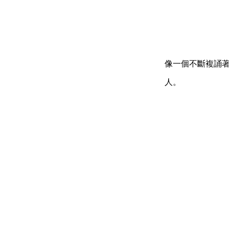
像一個不斷複誦
人。