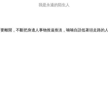
我是永遠的陌生人
著要離開，不斷把身邊人事物推遠推淡，喃喃自語低著頭走路的