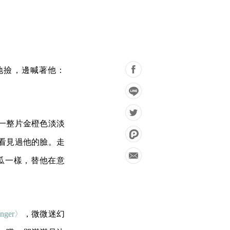
地撿，邊喊著他：
一整片金橙色淡淡
看見過他的臉。走
瓜一樣，替他在意
anger〉
，微微迷幻