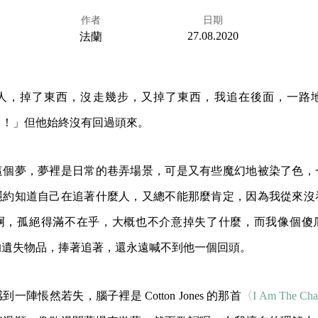
作者
日期
27.08.2020
法蘭
人，掉了東西，沒走幾步，又掉了東西，我追在後面，一路
了！」但他始終沒有回過頭來。
這個夢，夢裡是日常的巷弄場景，可是又有些魔幻地被染了色，
隱約知道自己在追著什麼人，又總不能那麼肯定，因為我從來沒
啊，孤絕得滿不在乎，大概也不介意掉失了什麼，而我像個傻
的遺失物品，捧著追著，還永遠喊不到他一個回頭。
陣悵然若失，腦子裡是 Cotton Jones 的那首
〈I Am The Ch