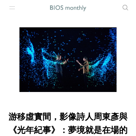
游移虛實間，影像詩人周東彥與
《光年紀事》：夢境就是在場的