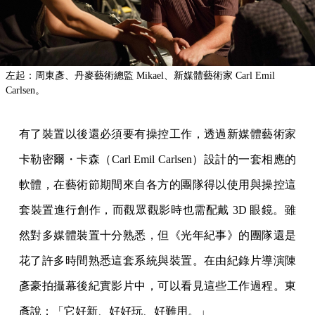
左起：周東彥、丹麥藝術總監 Mikael、新媒體藝術家 Carl Emil
Carlsen。
有了裝置以後還必須要有操控工作，透過新媒體藝術家
卡勒密爾・卡森（Carl Emil Carlsen）設計的一套相應的
軟體，在藝術節期間來自各方的團隊得以使用與操控這
套裝置進行創作，而觀眾觀影時也需配戴 3D 眼鏡。雖
然對多媒體裝置十分熟悉，但《光年紀事》的團隊還是
花了許多時間熟悉這套系統與裝置。在由紀錄片導演陳
彥豪拍攝幕後紀實影片中，可以看見這些工作過程。東
彥說：「它好新、好好玩、好難用。」