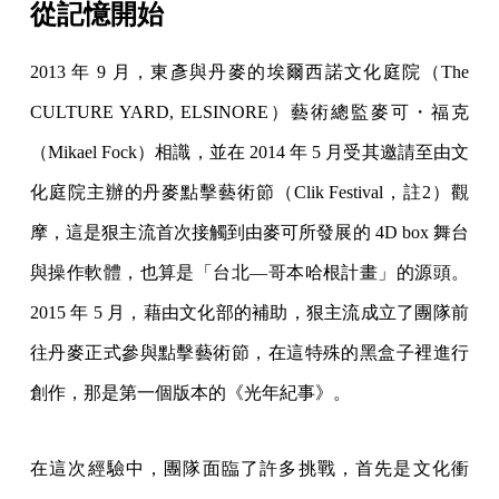
從記憶開始
2013 年 9 月，東彥與丹麥的埃爾西諾文化庭院（The
CULTURE YARD, ELSINORE）藝術總監麥可・福克
（Mikael Fock）相識，並在 2014 年 5 月受其邀請至由文
化庭院主辦的丹麥點擊藝術節（Clik Festival，註2）觀
摩，這是狠主流首次接觸到由麥可所發展的 4D box 舞台
與操作軟體，也算是「台北—哥本哈根計畫」的源頭。
2015 年 5 月，藉由文化部的補助，狠主流成立了團隊前
往丹麥正式參與點擊藝術節，在這特殊的黑盒子裡進行
創作，那是第一個版本的《光年紀事》。
在這次經驗中，團隊面臨了許多挑戰，首先是文化衝