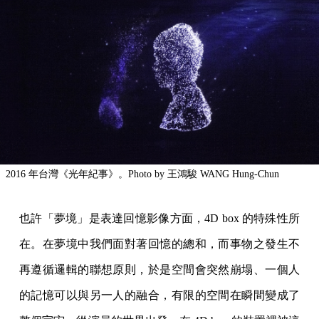
2016 年台灣《光年紀事》。Photo by 王鴻駿 WANG Hung-Chun
也許「夢境」是表達回憶影像方面，4D box 的特殊性所
在。在夢境中我們面對著回憶的總和，而事物之發生不
再遵循邏輯的聯想原則，於是空間會突然崩塌、一個人
的記憶可以與另一人的融合，有限的空間在瞬間變成了