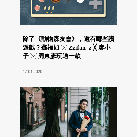
除了《動物森友會》，還有哪些讚
遊戲？鄧福如 ╳ Zzifan_z ╳ 廖小
子 ╳ 周東彥玩這一款
17.04.2020