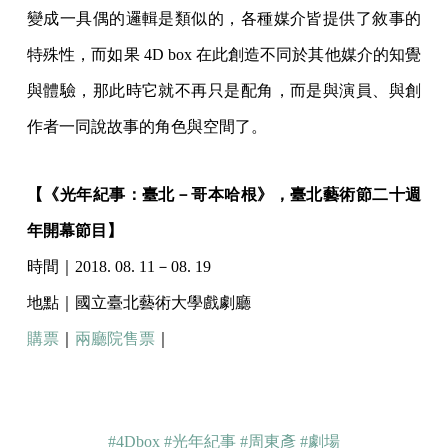
變成一具偶的邏輯是類似的，各種媒介皆提供了敘事的
特殊性，而如果 4D box 在此創造不同於其他媒介的知覺
與體驗，那此時它就不再只是配角，而是與演員、與創
作者一同說故事的角色與空間了。
【《光年紀事：臺北－哥本哈根》，臺北藝術節二十週
年開幕節目】
時間｜2018. 08. 11－08. 19
地點｜國立臺北藝術大學戲劇廳
購票
｜
兩廳院售票
｜
#4Dbox
#光年紀事
#周東彥
#劇場