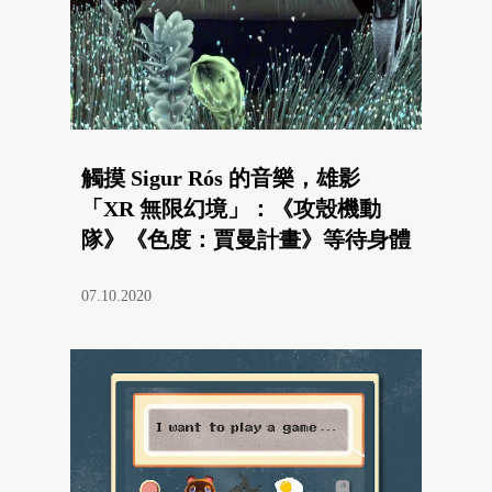
觸摸 Sigur Rós 的音樂，雄影
「XR 無限幻境」：《攻殼機動
隊》《色度：賈曼計畫》等待身體
去經歷
07.10.2020