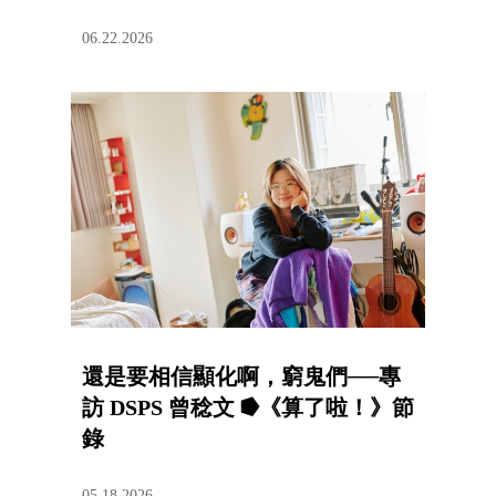
06.22.2026
還是要相信顯化啊，窮鬼們──專
訪 DSPS 曾稔文 ⭓《算了啦！》節
錄
05.18.2026