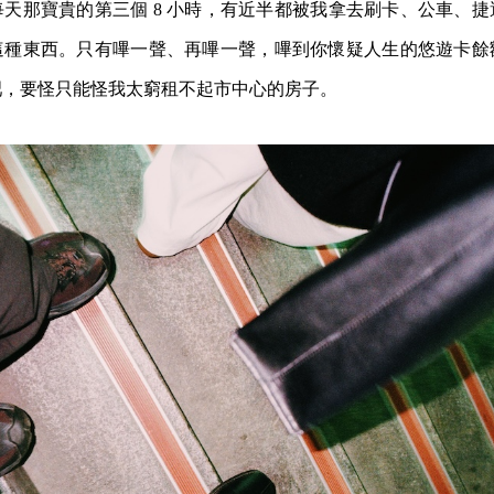
天那寶貴的第三個 8 小時，有近半都被我拿去刷卡、公車、
這種東西。只有嗶一聲、再嗶一聲，嗶到你懷疑人生的悠遊卡餘
吧，要怪只能怪我太窮租不起市中心的房子。