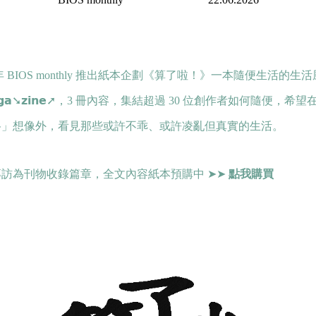
6 年 BIOS monthly 推出紙本企劃《算了啦！》一本隨便生活的生
➚𝗴𝗮➘𝘇𝗶𝗻𝗲➚，3 冊內容，集結超過 30 位創作者如何隨便
格」想像外，看見那些或許不乖、或許凌亂但真實的生活。
專訪為刊物收錄篇章，全文內容紙本預購中 ➤➤
點我購買