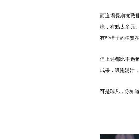
而這場長期抗戰
樣，有點太多元
有些椅子的彈簧
但上述都比不過
成果，吸飽湯汁，
可是瑞凡，你知