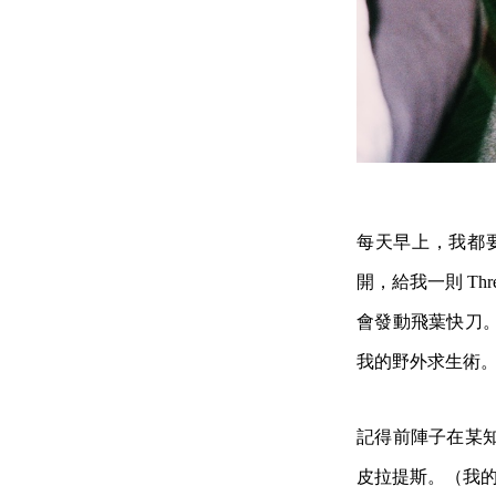
每天早上，我都
開，給我一則 T
會發動飛葉快刀
我的野外求生術
記得前陣子在某
皮拉提斯。（我