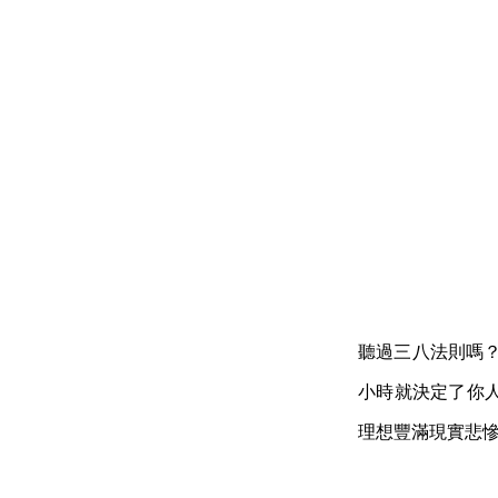
聽過三八法則嗎？
小時就決定了你
理想豐滿現實悲慘