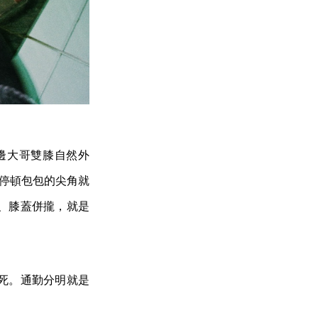
邊大哥雙膝自然外
有停頓包包的尖角就
、膝蓋併攏，就是
死。通勤分明就是