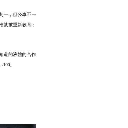
劃一，但公車不一
椎就被重新教育；
。
知道的液體的合作
100。