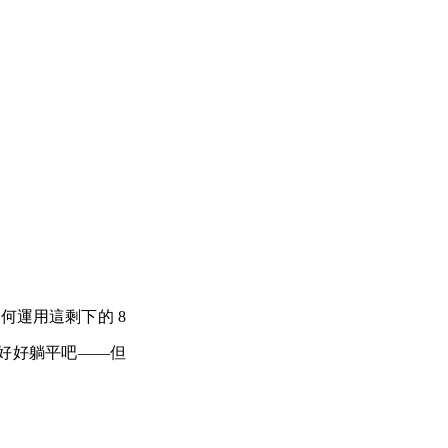
何運用這剩下的 8
好好躺平吧——但