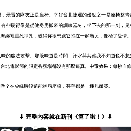
裡，最雷的隊友正是座椅。幸好台北捷運的優點之一是座椅整齊
。有些硬得像是從健身房搬來的訓練器材，坐下去的那一刻，尾
在海綿裡垂死掙扎，破得你很想跟它抱在一起痛哭，像極了愛情
氣味的魔法攻擊。那股味道是時間、汗水與其他我不知道也不想
台北電影節的限定香氛場都沒有那麼逼真。中毒效果：每秒血條 -
道嗎？在尖峰時段還能抱怨座椅，甚至都是一種凡爾賽。
⬇ 完整內容就在新刊《算了啦！》⬇