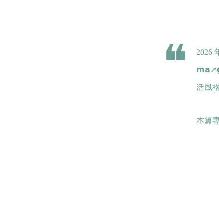
202
𝗺𝗮
活風
本篇