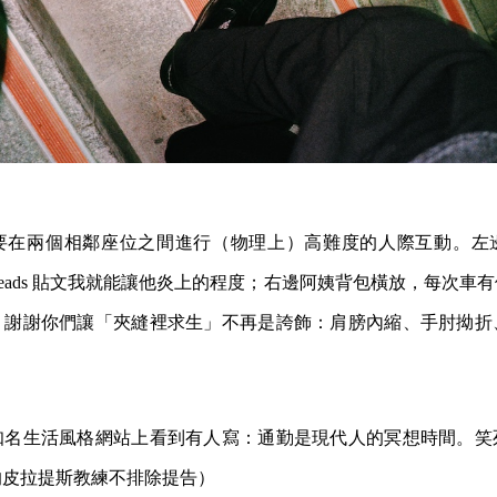
要在兩個相鄰座位之間進行（物理上）高難度的人際互動。左
hreads 貼文我就能讓他炎上的程度；右邊阿姨背包橫放，每次車
。謝謝你們讓「夾縫裡求生」不再是誇飾：肩膀內縮、手肘拗折
。
知名生活風格網站上看到有人寫：通勤是現代人的冥想時間。笑
的皮拉提斯教練不排除提告）