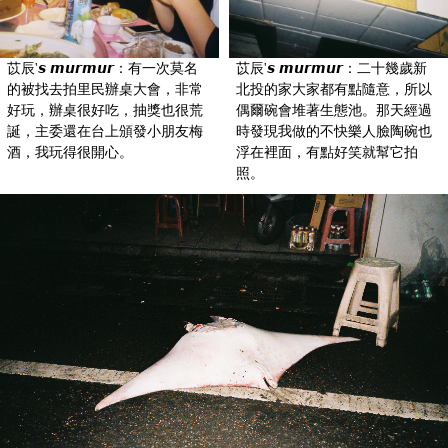
苡辰'𝙨 𝙢𝙪𝙧𝙢𝙪𝙧：有一次莫名
苡辰'𝙨 𝙢𝙪𝙧𝙢𝙪𝙧：二十幾歲新
的被找去拍里民辦桌大會，非常
北投的家大家都有點隨意，所以
好玩，辦桌很好吃，抽獎也很荒
偶爾碗會堆著生態池。那天經過
誕，主委還在台上頒發小朋友梅
時發現我做的不快樂人臉陶碗也
酒，我玩得很開心。
浮在裡面，有點好笑就幫它拍
照。