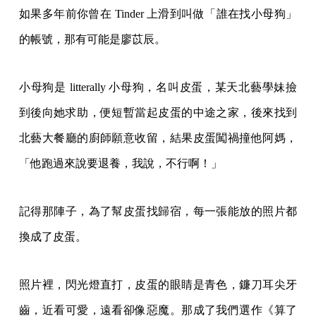
如果多年前你曾在 Tinder 上滑到叫做「誰在找小母狗」
的帳號，那有可能是廖苡辰。
小母狗是 litterally 小母狗，名叫皮蛋，某天北藝學妹撿
到後向她求助，便短暫當起皮蛋的中途之家，後來找到
北藝大餐廳的廚師願意收留，結果皮蛋闖禍撞他阿媽，
「他跑過來說要退養，我說，不行啊！」
記得那陣子，為了幫皮蛋找歸宿，每一張能放的照片都
換成了皮蛋。
照片裡，閃光燈直打，皮蛋的眼睛是青色，鐮刀耳尖牙
齒，近看可愛，遠看卻像惡魔。那成了我們選作《算了