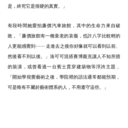
是，終究它是很硬的真實。」
有段時間她愛拍廉價汽車旅館，其中的生命力來自破
敗，「廉價旅館有一種衰老的哀傷，也許八字比較輕的
人更能感覺到⋯⋯ 走進去之後你好像就可以看到以前、
然後看不到以後。」洛可可混搭賽博龐克讓人不知所措
的裝潢，或曾看過一台賓士貫穿建築物等浮誇主題，
「開始學視覺藝術之後，學院裡的語法通常都能預期，
可是唯有不屬於藝術體系的人，不用遵守這些。」