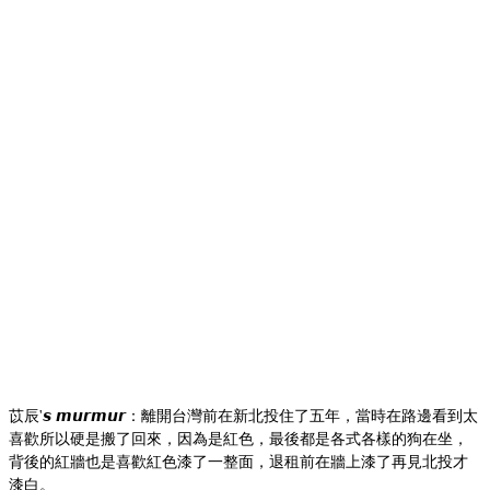
苡辰'𝙨 𝙢𝙪𝙧𝙢𝙪𝙧：離開台灣前在新北投住了五年，當時在路邊看到太
喜歡所以硬是搬了回來，因為是紅色，最後都是各式各樣的狗在坐，
背後的紅牆也是喜歡紅色漆了一整面，退租前在牆上漆了再見北投才
漆白。