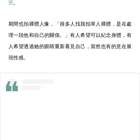
揣想，能對性有明朗慾望的人，或許也有記錄自己的性
的需求。漸漸真有欣賞她風格的人找上門。她拍過婚紗
照、肖像照、情侶照，偶爾回台灣
也幫我們拍過專訪
照
。
期間也拍裸體人像，「很多人找我拍單人裸體，是在處
理一段他和自己的關係。」有人希望可以紀念身體，有
人希望透過她的眼睛重新看見自己，當然也有的意在展
現性感。