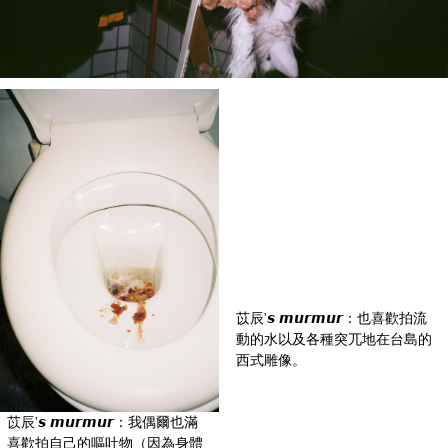
苡辰'𝙨 𝙢𝙪𝙧𝙢𝙪𝙧：也喜歡拍流
動的水以及各種突兀地在台島的
西式雕像。
苡辰'𝙨 𝙢𝙪𝙧𝙢𝙪𝙧：我偶爾也滿
喜歡拍自己的嘔吐物（因為身體