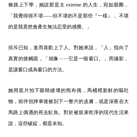
條路上下學，她說那是太 extreme 的人生，宛如迴圈，
「我覺得很不堪——但不堪的不是那些『一樣』， 不堪
的是我竟然會產生無法忍受的感覺。」
排斥已知，進而喜歡上了人。對她來說，「人」指向了
真實的接觸面，「就像⋯⋯它是一個窗口。」而攝影，
是讓窗口成為窗口的方法。
她用底片拍下眼睛縫壞的熊布偶，馬桶裡新鮮的嘔吐
物，前伴侶摔車後被刮下一整片的皮膚，或是深夜在大
馬路上偶遇的死去魟魚。對於被規束乾淨的現代生活來
說，這些破綻，都是未知。