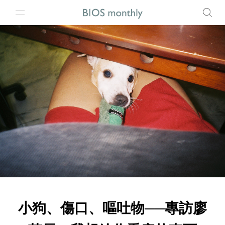
小狗、傷口、嘔吐物──專訪廖