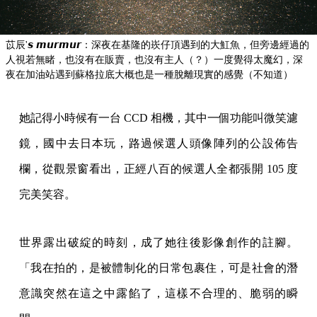
苡辰'𝙨 𝙢𝙪𝙧𝙢𝙪𝙧：深夜在基隆的崁仔頂遇到的大魟魚，但旁邊經過的
人視若無睹，也沒有在販賣，也沒有主人（？）一度覺得太魔幻，深
夜在加油站遇到蘇格拉底大概也是一種脫離現實的感覺（不知道）
她記得小時候有一台 CCD 相機，其中一個功能叫微笑濾
鏡，國中去日本玩，路過候選人頭像陣列的公設佈告
欄，從觀景窗看出，正經八百的候選人全都張開 105 度
完美笑容。
世界露出破綻的時刻，成了她往後影像創作的註腳。
「我在拍的，是被體制化的日常包裹住，可是社會的潛
意識突然在這之中露餡了，這樣不合理的、脆弱的瞬