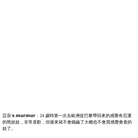
苡辰'𝙨 𝙢𝙪𝙧𝙢𝙪𝙧：24 歲時第一次去歐洲從巴黎帶回來的感覺有厄運
的熊娃娃，非常喜歡，但後來就不會鐵齒了大概也不會買感覺會衰的
娃了。