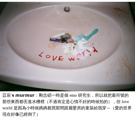
苡辰'𝙨 𝙢𝙪𝙧𝙢𝙪𝙧：剛念碩一時是個 emo 研究生，所以就把最符號的
那些東西都丟進水槽裡（不過肯定是心情不好的時候拍的），但 love
world 是因為小時候媽媽都買那間跟麗嬰房的童裝給我穿～（愛的世界
現在好像已經倒了）