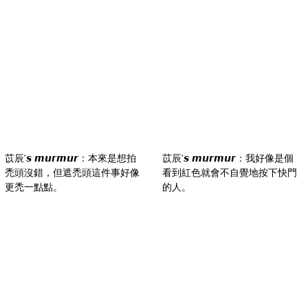
苡辰'𝙨 𝙢𝙪𝙧𝙢𝙪𝙧：本來是想拍
苡辰'𝙨 𝙢𝙪𝙧𝙢𝙪𝙧：我好像是個
禿頭沒錯，但遮禿頭這件事好像
看到紅色就會不自覺地按下快門
更禿一點點。
的人。