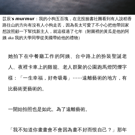
苡辰'𝙨 𝙢𝙪𝙧𝙢𝙪𝙧：我的小狗五百塊，在北投臉書社團看到有人說稻香
路往山的方向有沒有人小狗走丟，因為長太可愛了不小心把他帶回家
想說照顧一下幫找新主人，就這樣過了七年（附圖裡的黃瓜是他的阿
姨 aka 我的大學同學從美國帶給他的禮物）
她拍下在中餐廳工作的阿姨、台中路上的扮裝聖誕老
人、夜裡卡車上的雞籠、老人群聚的公園跑馬燈閃爍字
樣：「一生幸福，好奇吸毒」⋯⋯遠離藝術的地方，有
比藝術更藝術的。
一開始拍照也是如此。為了遠離藝術。
「我不知道你畫畫會不會因為畫不好而恨自己？」那年