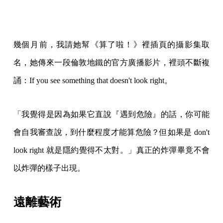
幾個月前，我請她幫《算了啦！》裡插頁的攝影集取
名，她傳來一段倫敦地鐵的官方廣播影片，裡頭不斷複
誦：If you see something that doesn't look right。
「我覺得是因為如果它直說『遇到危險』的話，你可能
會自我審查說，到什麼程度才能算危險？但如果是 don't
look right 就是隱約覺得不太對。」真正的炸彈畢竟不會
以炸彈的樣子出現。
遠離藝術