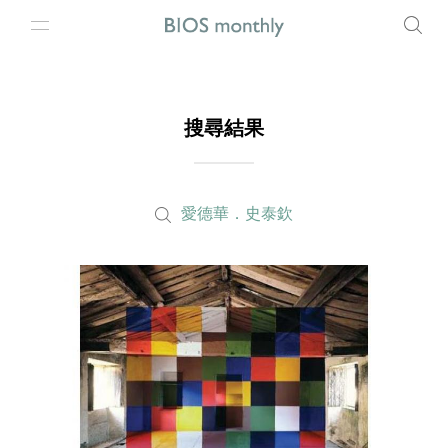
搜尋結果
愛德華．史泰欽