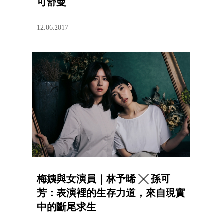
可舒曼
12.06.2017
梅姨與女演員｜林予晞 ╳ 孫可
芳：表演裡的生存力道，來自現實
中的斷尾求生