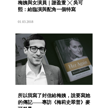
梅姨與女演員｜謝盈萱 ╳ 吳可
熙：給臨演與配角一個特寫
01.03.2018
所以我寫了封信給梅姨，說要寫她
的傳記——專訪《梅莉史翠普》麥