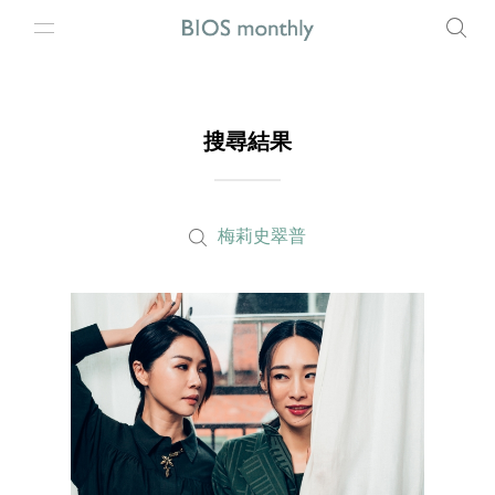
搜尋結果
梅莉史翠普