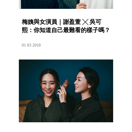
梅姨與女演員｜謝盈萱 ╳ 吳可
熙：你知道自己最難看的樣子嗎？
01.03.2018