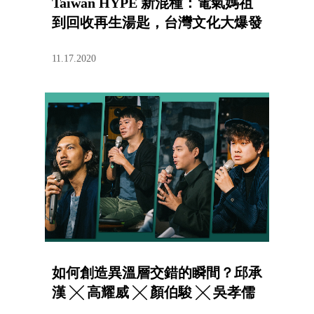
Taiwan HYPE 新混種：電氣媽祖
到回收再生湯匙，台灣文化大爆發
11.17.2020
如何創造異溫層交錯的瞬間？邱承
漢 ╳ 高耀威 ╳ 顏伯駿 ╳ 吳孝儒