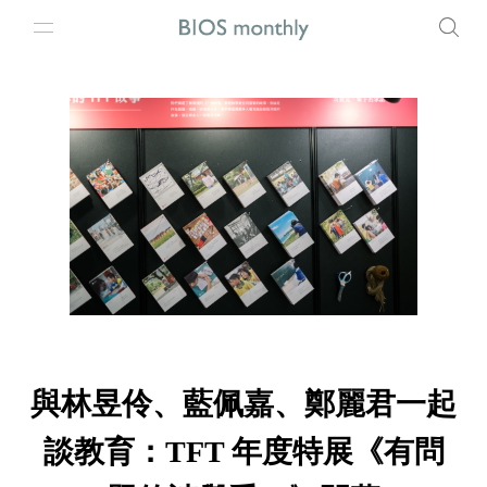
與林昱伶、藍佩嘉、鄭麗君一起
談教育：TFT 年度特展《有問