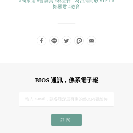
#簡永達
#曾瀚賢
#林昱伶
#為台灣而教
#TFT
#
鄭麗君
#教育
BIOS 通訊，佛系電子報
訂閱