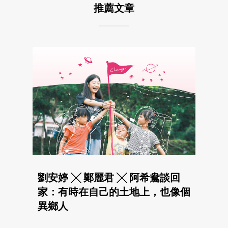
推薦文章
劉安婷 ╳ 鄭麗君 ╳ 阿希鴦談回
家：有時在自己的土地上，也像個
異鄉人