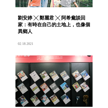
劉安婷 ╳ 鄭麗君 ╳ 阿希鴦談回
家：有時在自己的土地上，也像個
異鄉人
02.18.2021