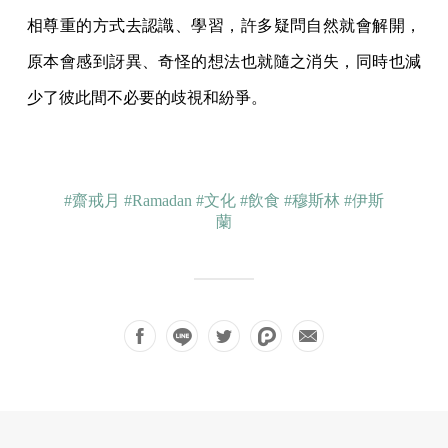
相尊重的方式去認識、學習，許多疑問自然就會解開，
原本會感到訝異、奇怪的想法也就隨之消失，同時也減
少了彼此間不必要的歧視和紛爭。
#齋戒月
#Ramadan
#文化
#飲食
#穆斯林
#伊斯
蘭