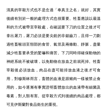
清真的宰殺方式也不是念過「奉真主之名」就好，其實
後續有別於一般的處理方式也很重要。牲畜應該以最溫
和的方式被帶至宰殺處，在確認要下刀的位置之後才可
拿出屠刀，屠刀必須是要尖銳的非鋸齒刀，且得一刀劃
過牲畜喉頭至頸部的食管、氣管及兩條動、靜脈，盡量
減少牲畜要承受的驚嚇和痛苦。下刀同時得確保動物的
神經系統不被破壞，以免動物在放血之前就死掉。牲畜
宰殺後必須放血，肉品在盡可能排放血液之後才可食
用，對穆斯林而言，畜體的血液是跟豬肉一樣被禁止食
用的，如今逐漸有事實證明畜體放出的血液帶有細菌及
毒素，對人類有害。從宰殺方式到後續的肉品處理，都
可見伊斯蘭對食品衛生的重視。