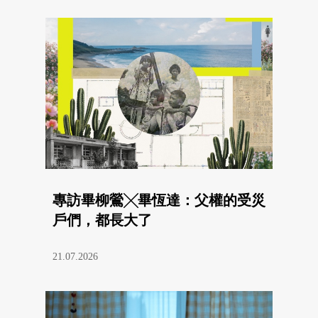
專訪畢柳鶯╳畢恆達：父權的受災
戶們，都長大了
21.07.2026