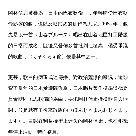
岡林信康被譽為「日本的巴布狄倫」，年輕時受巴布狄
倫影響的他，也以反戰民謠的創作為大宗。1968 年，他
先是以一首〈山谷ブルース〉唱出在山谷地區打工階級
的日常而成名，隨後又發佈多首批判性極高、備受爭議
的歌曲，〈くそくらえ節〉便是其中之一。
更甚，歌曲的病毒式速傳播、對政治荒謬的嘲諷，還影
響了當年的日本參議院選舉，日本唱片製作標準道德委
員會隨即以思想偏頗為由，要求岡林信康撤換歌名與歌
詞，於是就有了後來改版的〈ほんじゃまあおじゃまし
ます〉。自認在利益權衡上迷失的岡林信康，也在那幾
年停止活動，轉而務農。