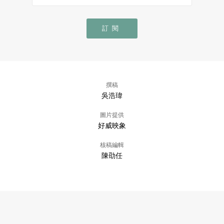
訂閱
撰稿
吳浩瑋
圖片提供
好威映象
核稿編輯
陳劭任