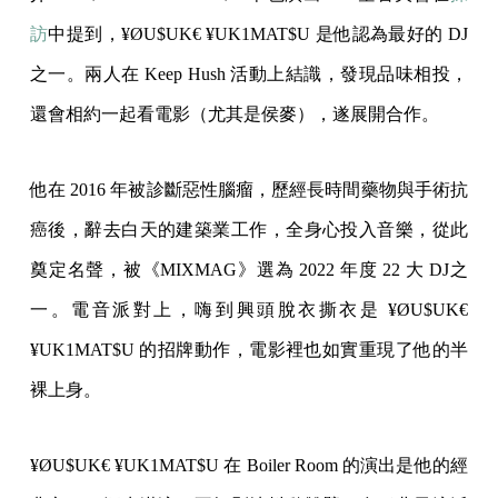
訪
中提到，¥ØU$UK€ ¥UK1MAT$U 是他認為最好的 DJ
之一。兩人在 Keep Hush 活動上結識，發現品味相投，
還會相約一起看電影（尤其是侯麥），遂展開合作。
他在 2016 年被診斷惡性腦瘤，歷經長時間藥物與手術抗
癌後，辭去白天的建築業工作，全身心投入音樂，從此
奠定名聲，被《MIXMAG》選為 2022 年度 22 大 DJ之
一。電音派對上，嗨到興頭脫衣撕衣是 ¥ØU$UK€
¥UK1MAT$U 的招牌動作，電影裡也如實重現了他的半
裸上身。
¥ØU$UK€ ¥UK1MAT$U 在 Boiler Room 的演出是他的經