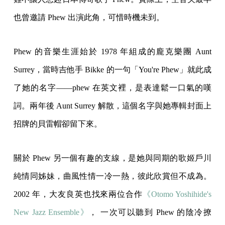
也曾邀請 Phew 出演此角，可惜時機未到。
Phew 的音樂生涯始於 1978 年組成的龐克樂團 Aunt
Surrey，當時吉他手 Bikke 的一句「You're Phew」就此成
了她的名字——phew 在英文裡，是表達鬆一口氣的嘆
詞。兩年後 Aunt Surrey 解散，這個名字與她專輯封面上
招牌的貝雷帽卻留下來。
關於 Phew 另一個有趣的支線，是她與同期的歌姬戶川
純情同姊妹，曲風性情一冷一熱，彼此欣賞但不成為。
2002 年，大友良英也找來兩位合作
《Otomo Yoshihide's
New Jazz Ensemble》
， 一次可以聽到 Phew 的陰冷撩