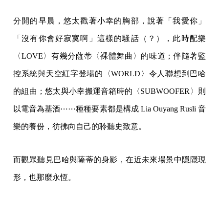
分開的早晨，悠太戳著小幸的胸部，說著「我愛你」
「沒有你會好寂寞啊」這樣的騷話（？），此時配樂
〈LOVE〉有幾分薩蒂〈裸體舞曲〉的味道；伴隨著監
控系統與天空紅字登場的〈WORLD〉令人聯想到巴哈
的組曲；悠太與小幸搬運音箱時的〈SUBWOOFER〉則
以電音為基酒⋯⋯種種要素都是構成 Lia Ouyang Rusli 音
樂的養份，彷彿向自己的聆聽史致意。
而觀眾聽見巴哈與薩蒂的身影，在近未來場景中隱隱現
形，也那麼永恆。