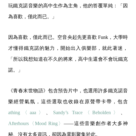
玩鐵克諾音樂的高中生作為主角，他的答覆單純：「因
為喜歡，僅此而已。」
因為喜歡，僅此而已。空音央起先更喜歡 Funk，大學時
才懂得鐵克諾的魅力，開始出入俱樂部，就此著迷，
「所以我想知道在不久的將來，高中生還會不會玩鐵克
諾。」
《青春末世物語》包含預告片中，也選用許多鐵克諾音
樂經營氣氛，這些選取也收錄在原聲帶卡帶，包含
athing〈aaa〉
、
Sandy’s Trace〈Beholden〉
、
Afterhours〈Mood Ring〉
——這些音樂創作者大多神
秘、沒有太多資訊，卻因為電影聚集於此。