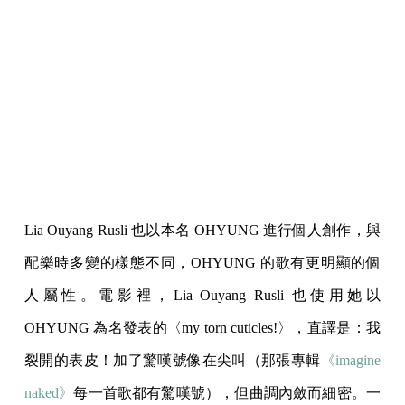
Lia Ouyang Rusli 也以本名 OHYUNG 進行個人創作，與
配樂時多變的樣態不同，OHYUNG 的歌有更明顯的個
人屬性。電影裡，Lia Ouyang Rusli 也使用她以
OHYUNG 為名發表的〈my torn cuticles!〉，直譯是：我
裂開的表皮！加了驚嘆號像在尖叫（那張專輯
《imagine
naked》
每一首歌都有驚嘆號），但曲調內斂而細密。一