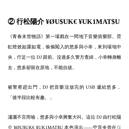
② 行松陽介 ¥ØU$UK€ ¥UK1MAT$U
《青春末世物語》第一場戲在一間地下音樂俱樂部。霓
虹燈效如露如電，偷偷闖入的悠多與小幸，來到場地中
央，佇足一位 DJ 跟前。沒過多久警方查緝，小幸轉身離
去，悠多卻留在原地，不能自拔。
被警察趕出門，DJ 把音樂沒放完的 USB 遞給悠多，
「後半段比較有趣。」
瀟灑不言而喻，悠多與小幸興奮大叫。這位 DJ 由行松陽
介 ¥ØU$UK€ ¥UK1MAT$U 本色演出——空音央曾在
採