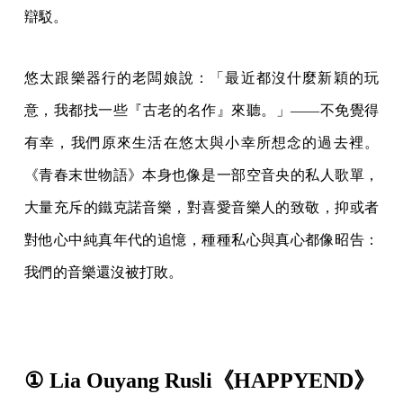
辯駁。
悠太跟樂器行的老闆娘說：「最近都沒什麼新穎的玩
意，我都找一些『古老的名作』來聽。」——不免覺得
有幸，我們原來生活在悠太與小幸所想念的過去裡。
《青春末世物語》本身也像是一部空音央的私人歌單，
大量充斥的鐵克諾音樂，對喜愛音樂人的致敬，抑或者
對他心中純真年代的追憶，種種私心與真心都像昭告：
我們的音樂還沒被打敗。
① Lia Ouyang Rusli《HAPPYEND》