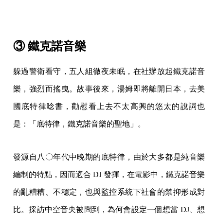
③ 鐵克諾音樂
躲過警衛看守，五人組徹夜未眠，在社辦放起鐵克諾音
樂，強烈而搖曳。故事後來，湯姆即將離開日本，去美
國底特律唸書，勸慰看上去不太高興的悠太的說詞也
是：「底特律，鐵克諾音樂的聖地」。
發源自八〇年代中晚期的底特律，由於大多都是純音樂
編制的特點，因而適合 DJ 發揮，在電影中，鐵克諾音樂
的亂糟糟、不穩定，也與監控系統下社會的禁抑形成對
比。採訪中空音央被問到，為何會設定一個想當 DJ、想