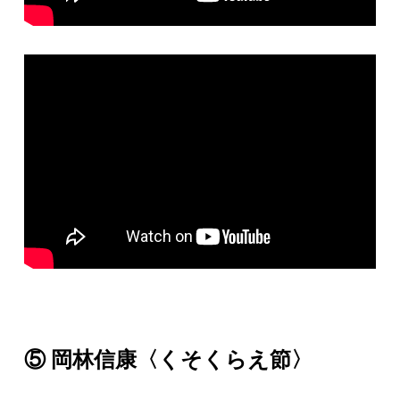
⑤ 岡林信康〈くそくらえ節〉