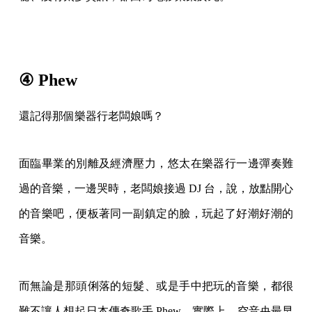
④ Phew
還記得那個樂器行老闆娘嗎？
面臨畢業的別離及經濟壓力，悠太在樂器行一邊彈奏難
過的音樂，一邊哭時，老闆娘接過 DJ 台，說，放點開心
的音樂吧，便板著同一副鎮定的臉，玩起了好潮好潮的
音樂。
而無論是那頭俐落的短髮、或是手中把玩的音樂，都很
難不讓人想起日本傳奇歌手 Phew。實際上，空音央最早