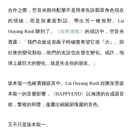
合作之際，空音央期待配樂不是用來告訴觀眾角色現在
的情緒，而是與畫面對話、帶出另一種視野。Lia
Ouyang Rusli 辦到了。
《
放映週報
》
的採訪中，空音央
透露：「我們在做這首曲子時確實希望它很『大』。與
社會的變化類似，他們的友誼也在發生變化。或許，地
球上最巨大的變化，就是失去你的朋友。」
坂本龍一也確實鑲嵌其中。Lia Ouyang Rusli 自陳深受坂
本龍一的音樂影響，〈HAPPYEND〉以洶湧的合成器音
效，繁複的和聲，迤邐出細膩卻瑰麗的音色。
又不只是坂本龍一。