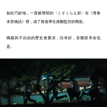
如此巧妙地，一度被禁唱的〈くそくらえ節〉在《青春
末世物語》裡，成了推進學生推翻監控的戰歌。
獨裁與不自由的歷史會重演，但幸好，音樂跟革命也
是。