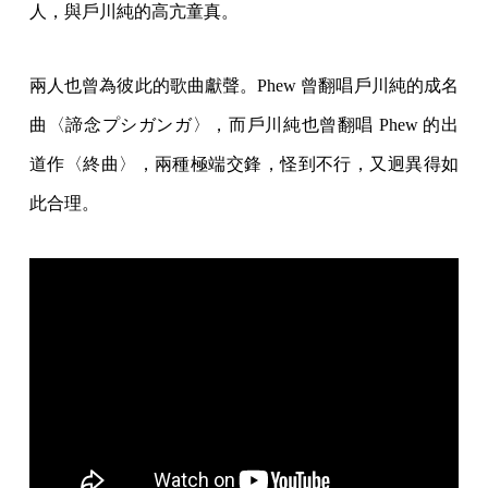
人，與戶川純的高亢童真。
兩人也曾為彼此的歌曲獻聲。Phew 曾翻唱戶川純的成名
曲〈諦念プシガンガ〉，而戶川純也曾翻唱 Phew 的出
道作〈終曲〉，兩種極端交鋒，怪到不行，又迥異得如
此合理。