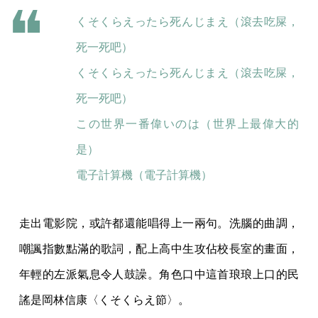
くそくらえったら死んじまえ（滾去吃屎，
死一死吧）
くそくらえったら死んじまえ（滾去吃屎，
死一死吧）
この世界一番偉いのは（世界上最偉大的
是）
電子計算機（電子計算機）
走出電影院，或許都還能唱得上一兩句。洗腦的曲調，
嘲諷指數點滿的歌詞，配上高中生攻佔校長室的畫面，
年輕的左派氣息令人鼓譟。角色口中這首琅琅上口的民
謠是岡林信康〈くそくらえ節〉。