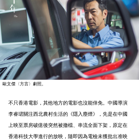
歐文傑〈方言〉劇照。
不只香港電影，其他地方的電影也沒能倖免。中國導演
李睿珺關注西北農村生活的《隱入塵煙》，先是在中國
上映至票房破億後突然被撤檔、串流全面下架，原定在
香港科技大學進行的放映，隨即因為電檢未獲批出准映