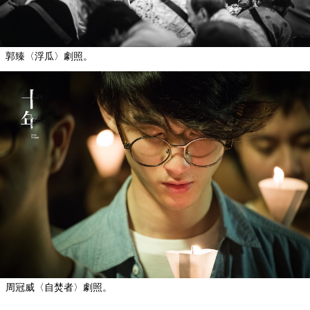
郭臻〈浮瓜〉劇照。
周冠威〈自焚者〉劇照。