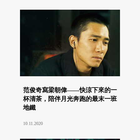
范俊奇寫梁朝偉——快涼下來的一
杯清茶，陪伴月光奔跑的最末一班
地鐵
10.11.2020