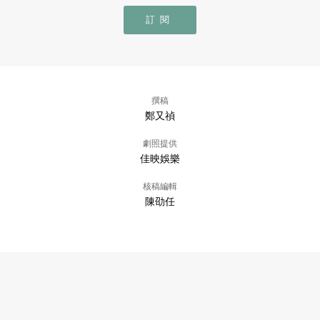
訂閱
撰稿
鄭又禎
劇照提供
佳映娛樂
核稿編輯
陳劭任