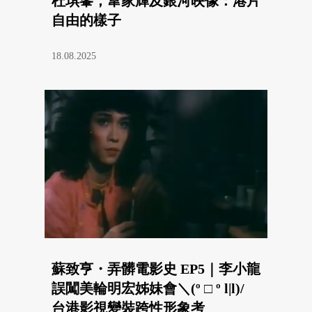
杜琪峯，韋家輝及銀河映像：港片
自由的樣子
18.08.2025
蘇致亨・弄髒電影史 EP5｜李小龍
誤闖美輪明宏姊妹會＼(º □ º l|l)/
台港影視變裝跨性形象考