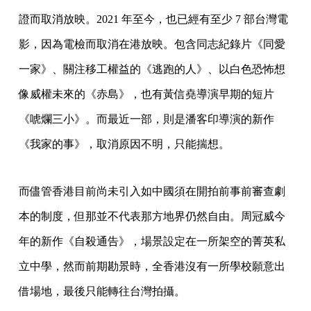
證而取消放映。2021 年至今，也已經有至少 7 部台灣電
影，因為電檢而取消在港放映。包含同志紀錄片《同愛
一家》、關注移工權益的《逃跑的人》、以白色恐怖想
像威權未來的《赤島》，也有黃信堯導演早期的短片
《唬爛三小》。而最近一部，則是潘客印導演的新作
《我家的事》，取消原因不明，只能揣想。
而儘管香港目前尚未引入如中國須在開拍前事前審查劇
本的制度，但那並不代表那方地界仍然自由。周冠威今
年的新作《自殺通告》，場景設定在一所架空的菁英私
立中學，然而前期勘景時，全香港沒有一所學校願意出
借場地，最後只能轉往台灣拍攝。