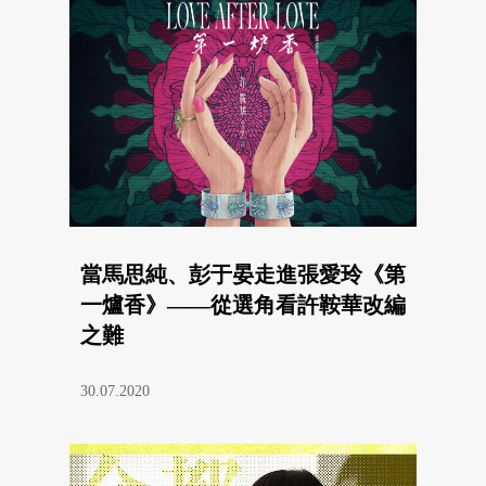
當馬思純、彭于晏走進張愛玲《第
一爐香》——從選角看許鞍華改編
之難
30.07.2020