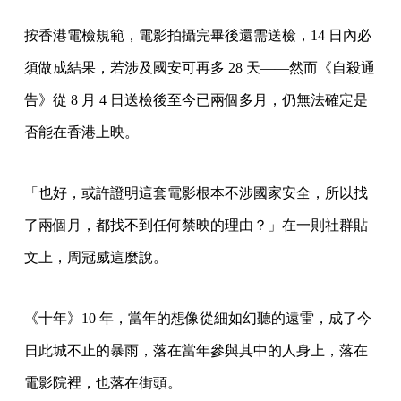
按香港電檢規範，電影拍攝完畢後還需送檢，14 日內必
須做成結果，若涉及國安可再多 28 天——然而《自殺通
告》從 8 月 4 日送檢後至今已兩個多月，仍無法確定是
否能在香港上映。
「也好，或許證明這套電影根本不涉國家安全，所以找
了兩個月，都找不到任何禁映的理由？」在一則社群貼
文上，周冠威這麼說。
《十年》10 年，當年的想像從細如幻聽的遠雷，成了今
日此城不止的暴雨，落在當年參與其中的人身上，落在
電影院裡，也落在街頭。