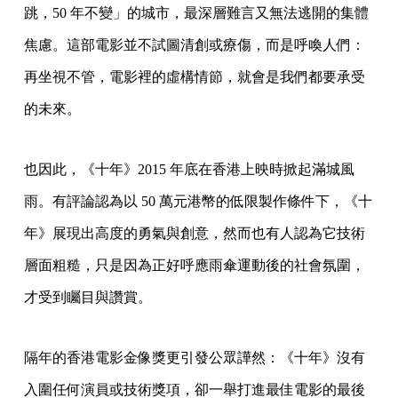
跳，50 年不變」的城市，最深層難言又無法逃開的集體
焦慮。這部電影並不試圖清創或療傷，而是呼喚人們：
再坐視不管，電影裡的虛構情節，就會是我們都要承受
的未來。
也因此，《十年》2015 年底在香港上映時掀起滿城風
雨。有評論認為以 50 萬元港幣的低限製作條件下，《十
年》展現出高度的勇氣與創意，然而也有人認為它技術
層面粗糙，只是因為正好呼應雨傘運動後的社會氛圍，
才受到矚目與讚賞。
隔年的香港電影金像獎更引發公眾譁然：《十年》沒有
入圍任何演員或技術獎項，卻一舉打進最佳電影的最後