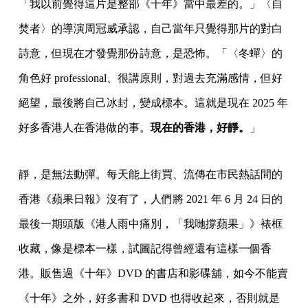
「我以前覺得這片是整部《十年》當中最差的。」〈自
焚者〉的導演周冠威承認，自己當年只覺得那片的對白
詩意，但現在才發覺那份詩意，是恐怖。「〈冬蟬〉的
角色好 professional、很講原則，對過去充滿感情，但好
絕望，最後將自己冰封，變成標本。這就是現在 2025 年
好多香港人在香港做的事。
現在的香港，好靜。
」
靜，是無法動彈。每天能上街買、流傳在市民熱話間的
香港《蘋果日報》沒有了，人們將 2021 年 6 月 24 日的
最後一期頭版《港人雨中痛別，「我哋撐蘋果」》裱框
收藏，像是標本一樣，試圖記得曾經還有這樣一個香
港。販售過《十年》DVD 的書店和影碟舖，如今不能賣
《十年》之外，好多書和 DVD 也得收起來，否則就是