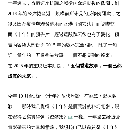
十年過去，香港這座抗議之城從雨傘運動後的低潮，到
2019 年迎來席捲全港、規模前所未見的反修例運動，之
後又因為疫情與驟然落地的香港《國安法》而被噤聲。
而《十年》的預告片，經過這段跌宕後也有了變化。預
告內容絕大部份與 2015 年的版本完全相同，除了一句
話：當年的「五個香港故事，一個不想見到的將來」，
在 2025 年的重映版本則是，「
五個香港故事，一個已然
成真的未來
」。
今年 10 月台北的《十年》放映座談，有觀眾向影人致
歉，「那時我只覺得《十年》是個荒誕的科幻電影，現
在覺得它寫實得像《鏗鏘集》
一樣。十年過去給這套
[註]
電影帶來的力量和意義，我想起自己以前質疑《十年》