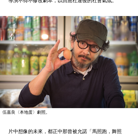
導演不得不修改劇本，以回應社運後的社會氣氛。
伍嘉良〈本地蛋〉劇照。
片中想像的未來，都正中那曾被允諾「馬照跑，舞照