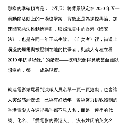
那樣的準確預言是：〈浮瓜〉將背景設定在 2020 年五一
勞動節活動上的一場槍擊案，背後正是為操控輿論、加
速國安惡法推動所籌劃，映照現實中的香港《國安
法》，也是在同一年正式生效。〈自焚者〉裡，街道上
瀰漫的煙霧與被壓制在地的抗爭者，則讓人有種在看
2019 年抗爭紀錄片的錯覺——彼時想像得見或甚至難以
想像的，都一一成為現實。
就連電影結尾看到演職人員名單一頁一頁捲動，也會讓
人突然感到恍惚：已經有好幾年，曾經努力挑戰體制的
香港電影人在這裡幾乎都不見人名，而是一連串的代
號、化名、「愛電影的香港人」、沒有姓氏的英文名