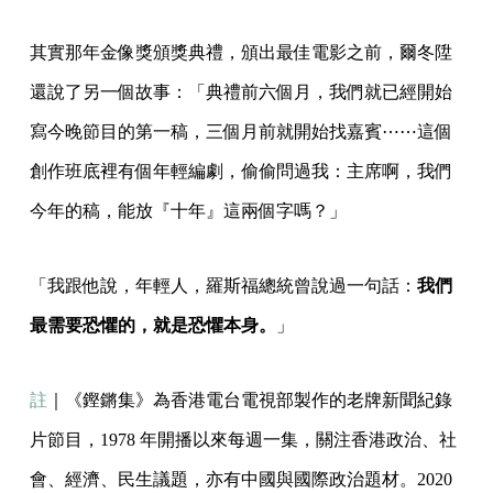
其實那年金像獎頒獎典禮，頒出最佳電影之前，爾冬陞
還說了另一個故事：「典禮前六個月，我們就已經開始
寫今晚節目的第一稿，三個月前就開始找嘉賓⋯⋯這個
創作班底裡有個年輕編劇，偷偷問過我：主席啊，我們
今年的稿，能放『十年』這兩個字嗎？」
「我跟他說，年輕人，羅斯福總統曾說過一句話：
我們
最需要恐懼的，就是恐懼本身。
」
註
｜《鏗鏘集》為香港電台電視部製作的老牌新聞紀錄
片節目，1978 年開播以來每週一集，關注香港政治、社
會、經濟、民生議題，亦有中國與國際政治題材。2020