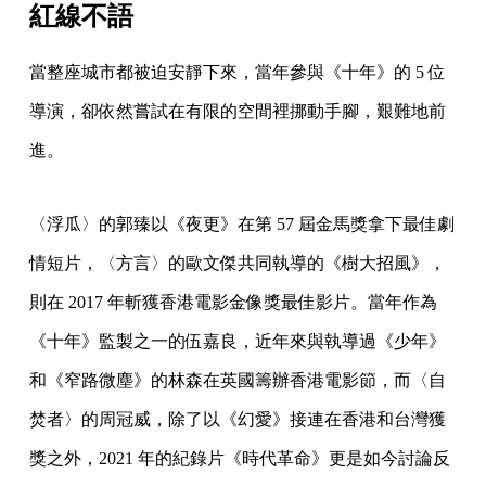
紅線不語
當整座城市都被迫安靜下來，當年參與《十年》的 5 位
導演，卻依然嘗試在有限的空間裡挪動手腳，艱難地前
進。
〈浮瓜〉的郭臻以《夜更》在第 57 屆金馬獎拿下最佳劇
情短片，〈方言〉的歐文傑共同執導的《樹大招風》，
則在 2017 年斬獲香港電影金像獎最佳影片。當年作為
《十年》監製之一的伍嘉良，近年來與執導過《少年》
和《窄路微塵》的林森在英國籌辦香港電影節，而〈自
焚者〉的周冠威，除了以《幻愛》接連在香港和台灣獲
獎之外，2021 年的紀錄片《時代革命》更是如今討論反