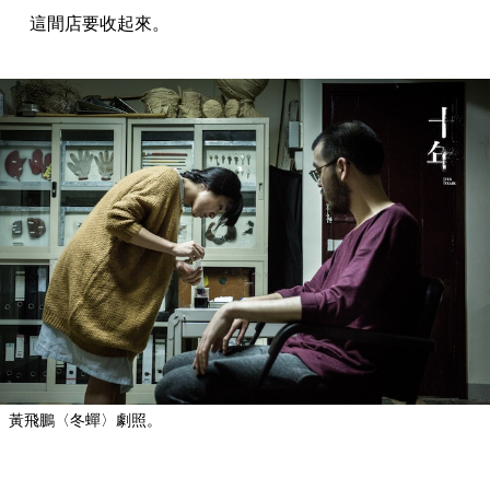
這間店要收起來。
黃飛鵬〈冬蟬〉劇照。