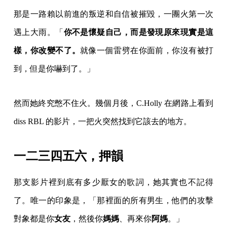
那是一路賴以前進的叛逆和自信被摧毀，一團火第一次
遇上大雨。「
你不是懷疑自己，而是發現原來現實是這
樣，你改變不了。
就像一個雷劈在你面前，你沒有被打
到，但是你嚇到了。」
然而她終究憋不住火。幾個月後，C.Holly 在網路上看到
diss RBL 的影片，一把火突然找到它該去的地方。
一二三四五六，押韻
那支影片裡到底有多少厭女的歌詞，她其實也不記得
了。唯一的印象是，「那裡面的所有男生，他們的攻擊
對象都是你
女友
，然後你
媽媽
、再來你
阿媽
。」