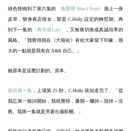
綠色怪物到了第六集的
〈免愛哩 Man I Need〉
換上一身
皮草，變身夜店辣女，那是 C.Holly 設定的轉型期。再
到下一集的
〈再等就Late〉
，又無痛切換成真誠坦率的
風格。「我覺得我在《大嘻哈》有給大家留下印象，很
大的一點就是我有在 A&R 自己。」
她原本是這麼計劃的。原本。
節目第一集
，上場第 25 秒，C.Holly 就知道完了。「從
我忘第一個詞開始，我就覺得，爆開～爛掉～毀掉～沒
救。我第一集就是哭著出攝影棚。」