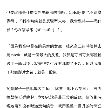
但要說那是什麼女性主義者的憤怒，C.Holly 倒也不這麼
覺得，「我小時候就是反駁型人格，我會覺得——憑什
麼？你在講啥潲（siánn-siâu）？」
「因為我高中是在跳男舞的女生，後來高三的時候轉去
跳 twerk，就是一個最大的反差。我算是可男可女都體驗
過了一輪以後，就覺得男生沒有那麼了不起，所以我看
了那個影片之後，就是一股氣。」
於是腦子一熱地報名了 battle 比賽「地下八英里」，外力
撞擊後反彈跳起，對她來說是最正常的反應。儘管那時
候她幾乎沒有唱過幾句饒舌，就用整整一個月的時間狂