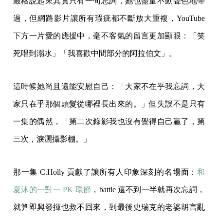
嚴格說起來其實只有一句忘詞，她也盡量不動聲色地帶
過，但網路影片讓所有瑕疵都不斷放大重複，YouTube
下方一片愛的應援中，毫不客氣的留言更加顯眼：「笑
死唱到溺水」「我喜歡中間部分的阿拉伯文」。
這時候她尚且還能安慰自己：「大家不在乎我忘詞，大
家只在乎那個頭髮從哪裡長出來的。」但失誤不是只有
一集的偶然，「第二次錄影我也沒有覺得自己贏了，第
三次，淚灑攝影棚。」
那一集 C.Holly 貢獻了讓所有人印象深刻的名場面：
和
夏沐的一對一 PK 環節
，battle 還不到一半就再次忘詞，
就算即興發揮也救不回來，到最後史瑞克的老婆胡言亂