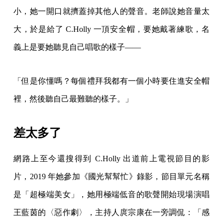
小，她一開口就擠蓋掉其他人的聲音。老師說她音量太
大，於是給了 C.Holly 一頂安全帽，要她戴著練歌，名
義上是要她聽見自己唱歌的樣子——
「但是你懂嗎？每個禮拜我都有一個小時要住進安全帽
裡，然後聽自己最難聽的樣子。」
差太多了
網路上至今還搜得到 C.Holly 出道前上電視節目的影
片，2019 年她參加《國光幫幫忙》錄影，節目單元名稱
是「超極端美女」，她用極端低音的歌聲開始現場演唱
王藍茵的〈惡作劇〉，主持人庹宗康在一旁調侃：「感