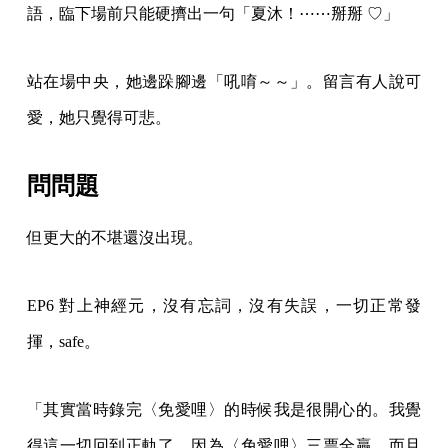
語，臨下場前只能硬擠出一句「夏沐！⋯⋯掰掰 ♡」
站在場中央，她邊跺腳邊「吼唷～～」。留言有人說可
愛，她只覺得可悲。
問問題
但更大的不堪還沒出現。
EP6 對上神經元，沒有忘詞，沒有失誤，一切正常發
揮，safe。
「其實當時錄完〈免愛哩〉的時候我是很開心的。我覺
得這一切回到正軌了，因為〈免愛哩〉三票全贏，而且