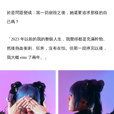
於是問題變成：當一切崩毀之後，她還要追求那樣的自
己嗎？
「2023 年以前的我的整個人生，我覺得都是充滿幹勁、
然後熱血衝刺、狂奔，沒有在怕。但那一跤摔完以後，
我大概 emo 了兩年。」