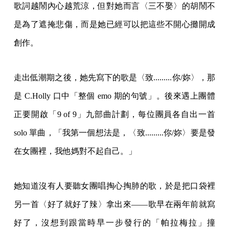
歌詞越鬧內心越荒涼，但對她而言〈三不娶〉的胡鬧不
是為了遮掩悲傷，而是她已經可以把這些不開心攤開成
創作。
走出低潮期之後，她先寫下的歌是〈致.........你/妳〉，那
是 C.Holly 口中「整個 emo 期的句號」。後來遇上團體
正要開啟「9 of 9」九部曲計劃，每位團員各自出一首
solo 單曲，「​​我第一個想法是，〈致.........你/妳〉要是發
在女團裡，我他媽對不起自己。」
她知道沒有人要聽女團唱掏心掏肺的歌，於是把口袋裡
另一首〈好了就好了辣〉拿出來——歌早在兩年前就寫
好了，沒想到跟當時早一步發行的「帕拉梅拉」撞