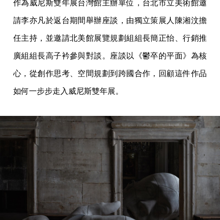
作為威尼斯雙年展台灣館主辦單位，台北市立美術館邀
請李亦凡於返台期間舉辦座談，由獨立策展人陳湘汶擔
任主持，並邀請北美館展覽規劃組組長簡正怡、行銷推
廣組組長高子衿參與對談。座談以《鬱卒的平面》為核
心，從創作思考、空間規劃到跨國合作，回顧這件作品
如何一步步走入威尼斯雙年展。