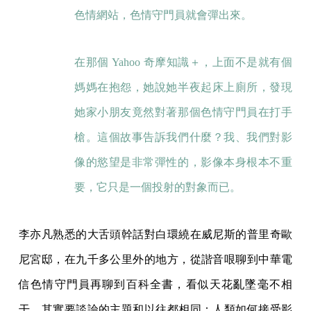
色情網站，色情守門員就會彈出來。
在那個 Yahoo 奇摩知識＋，上面不是就有個
媽媽在抱怨，她說她半夜起床上廁所，發現
她家小朋友竟然對著那個色情守門員在打手
槍。這個故事告訴我們什麼？我、我們對影
像的慾望是非常彈性的，影像本身根本不重
要，它只是一個投射的對象而已。
李亦凡熟悉的大舌頭幹話對白環繞在威尼斯的普里奇歐
尼宮邸，在九千多公里外的地方，從諧音哏聊到中華電
信色情守門員再聊到百科全書，看似天花亂墜毫不相
干，其實要談論的主題和以往都相同：人類如何接受影