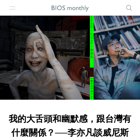
我的大舌頭和幽默感，跟台灣有
什麼關係？──李亦凡談威尼斯