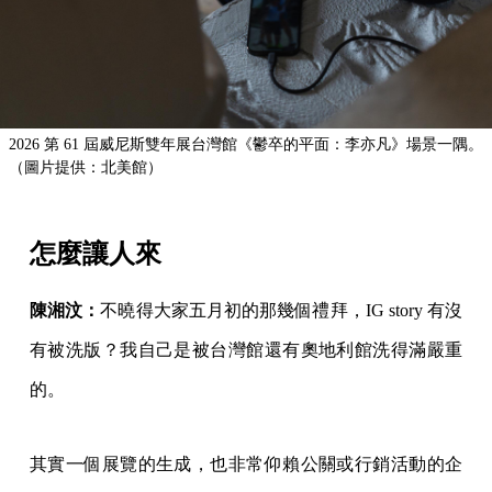
2026 第 61 屆威尼斯雙年展台灣館《鬱卒的平面：李亦凡》場景一隅。
（圖片提供：北美館）
怎麼讓人來
陳湘汶：
不曉得大家五月初的那幾個禮拜，IG story 有沒
有被洗版？我自己是被台灣館還有奧地利館洗得滿嚴重
的。
其實一個展覽的生成，也非常仰賴公關或行銷活動的企