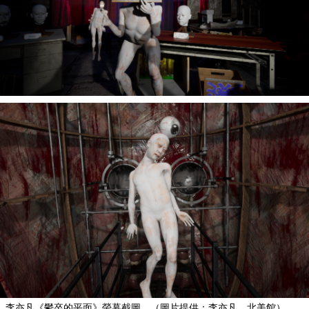
李亦凡《鬱卒的平面》螢幕截圖。（圖片提供：李亦凡、北美館）