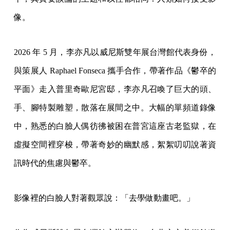
像。
2026 年 5 月，李亦凡以威尼斯雙年展台灣館代表身份，
與策展人 Raphael Fonseca 攜手合作，帶著作品《鬱卒的
平面》走入普里奇歐尼宮邸，李亦凡召喚了巨大的頭、
手、腳特製雕塑，散落在展間之中。大幅的單頻道錄像
中，熟悉的白臉人偶彷彿被困在普宮這座古老監獄，在
虛擬空間裡穿梭，帶著奇妙的幽默感，絮絮叨叨說著資
訊時代的焦慮與鬱卒。
影像裡的白臉人對著觀眾說：「去學做動畫吧。」