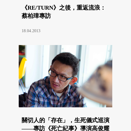
《RE/TURN》之後，重返流浪：
蔡柏璋專訪
18.04.2013
關切人的「存在」，生死儀式巡演
——專訪《死亡紀事》導演高俊耀