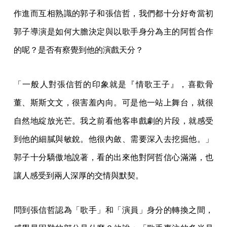
作進而互相熟識的郭子和張信哲，我們都十分好奇當初
郭子導演是如何大膽決定與以歌手身分為主的阿哲合作
的呢？是否有察覺到他的演戲天分？
「一般人對張信哲的印象就是『情歌王子』，喜歡骨
董、斯斯文文，很害羞內向。可是他一站上舞台，就很
自然地綻放光芒。我之前看他客串戲劇的片段，就感受
到他的細膩與敏銳。他很內斂、需要深入去挖掘他。」
郭子十分驕傲地說著，看的出來他對阿哲信心滿滿，也
讓人感受到兩人深厚的交情與默契。
問到張信哲認為「歌手」和「演員」身分的轉換之間，