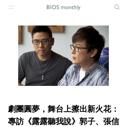
劇團圓夢，舞台上擦出新火花：
專訪《露露聽我說》郭子、張信