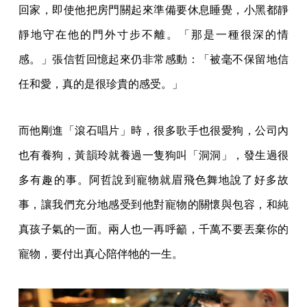
回家，即使他把房門關起來準備要休息睡覺，小黑都靜
靜地守在他的門外寸步不離。「那是一種很深的情
感。」張信哲回憶起來仍非常感動：「被毫不保留地信
任和愛，真的是很珍貴的感受。」
而他剛進「滾石唱片」時，很多歌手也很愛狗，公司內
也有養狗，黃韻玲就養過一隻狗叫「洞洞」，發生過很
多有趣的事。阿哲說到寵物就眉飛色舞地說了好多故
事，讓我們充分地感受到他對寵物的關懷與包容，和純
真孩子氣的一面。兩人也一再呼籲，千萬不要丟棄你的
寵物，要付出真心陪伴牠的一生。