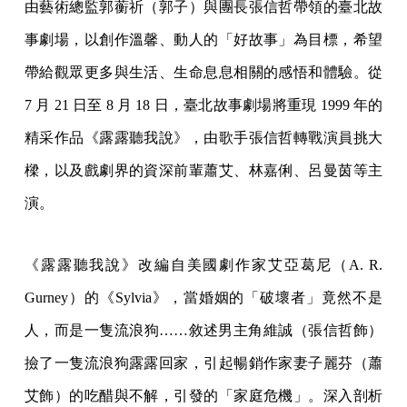
由藝術總監郭蘅祈（郭子）與團長張信哲帶領的臺北故
事劇場，以創作溫馨、動人的「好故事」為目標，希望
帶給觀眾更多與生活、生命息息相關的感悟和體驗。從
7 月 21 日至 8 月 18 日，臺北故事劇場將重現 1999 年的
精采作品《露露聽我說》，由歌手張信哲轉戰演員挑大
樑，以及戲劇界的資深前輩蕭艾、林嘉俐、呂曼茵等主
演。
《露露聽我說》改編自美國劇作家艾亞葛尼（A. R.
Gurney）的《Sylvia》，當婚姻的「破壞者」竟然不是
人，而是一隻流浪狗……敘述男主角維誠（張信哲飾）
撿了一隻流浪狗露露回家，引起暢銷作家妻子麗芬（蕭
艾飾）的吃醋與不解，引發的「家庭危機」。深入剖析