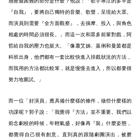
感覺最困難的部分是什麼？他說：「歌手專注的多半是
『自我』，要將自己獨特的音樂、歌聲，呈現給大眾。
而演員則需要『全方面觀察』，去揣摩、投入，與角色
相處的時間必須很長。」而這一次和眾多前輩對戲，阿
哲給自我的壓力也挺大。「像蕭艾姊、嘉俐和曼茵都是
科班出身，他們都有一套比較快進入排戲狀況的方法，
而我用的方法都比較笨，就是慢慢去進入，所以都要很
努力地嘗試。」
而一位「好演員」應具備什麼樣的條件，做些什麼樣的
功課呢？郭子說：「我覺得『方法』並不重要。我們以
前念劇校的時候，年輕氣盛，好像再『裝』什麼姿態，
都覺得自己很有創意。直到真的跟隨劇團演出，被磨