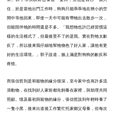
住，於是當他出門工作時，狗狗只能乖乖地在狹小的空
間中等他回來，即使一天中可能有帶牠出去散步一次，
但能陪伴牠的時間還是不多。「我想牠也許已經習慣這
樣的生活模式了，但最後受不了的是我。實在對牠太歉
疚了，所以後來我仔細地幫牠物色了好人家，讓他有更
好的生活環境。」郭子說道，臉上滿是對狗狗的歉疚和
疼惜。
而張信哲則是和寵物的緣分很深，至今家中也有許多流
浪動物，在找到好人家前都先飼養在家裡，與助理共同
照顧。憶及最初與寵物的緣分，張信哲說到年輕時養了
一隻小黑，後來出道後工作繁忙托家鄉父母養，但每次