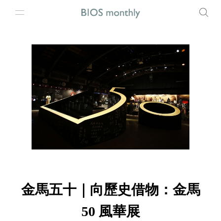
金馬五十｜向歷史借物：金馬
50 風華展