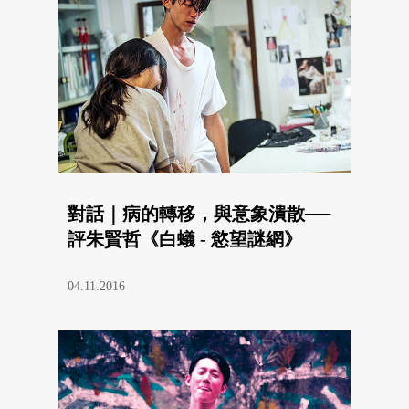
對話｜病的轉移，與意象潰散──
評朱賢哲《白蟻 - 慾望謎網》
04.11.2016