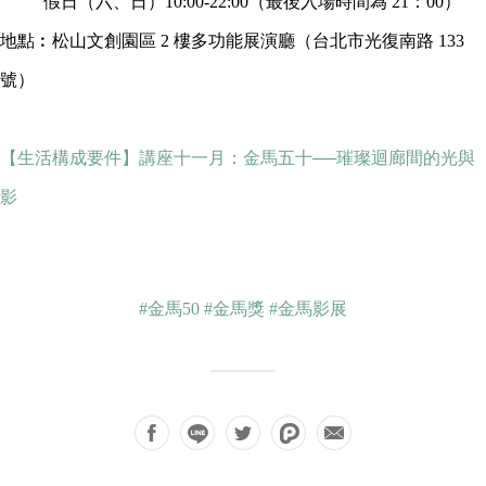
假日（六、日）10:00-22:00（最後入場時間為 21：00）
地點︰松山文創園區 2 樓多功能展演廳（台北市光復南路 133
號）
【生活構成要件】講座十一月：金馬五十──璀璨迴廊間的光與
影
#金馬50
#金馬獎
#金馬影展