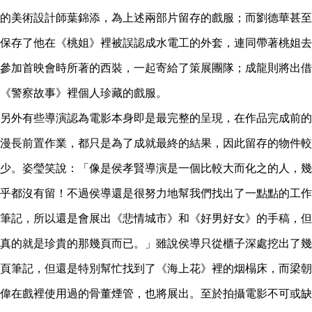
的美術設計師葉錦添，為上述兩部片留存的戲服；而劉德華甚至
保存了他在《桃姐》裡被誤認成水電工的外套，連同帶著桃姐去
參加首映會時所著的西裝，一起寄給了策展團隊；成龍則將出借
《警察故事》裡個人珍藏的戲服。
另外有些導演認為電影本身即是最完整的呈現，在作品完成前的
漫長前置作業，都只是為了成就最終的結果，因此留存的物件較
少。姿瑩笑說：「像是侯孝賢導演是一個比較大而化之的人，幾
乎都沒有留！不過侯導還是很努力地幫我們找出了一點點的工作
筆記，所以還是會展出《悲情城市》和《好男好女》的手稿，但
真的就是珍貴的那幾頁而已。」雖說侯導只從櫃子深處挖出了幾
頁筆記，但還是特別幫忙找到了《海上花》裡的烟榻床，而梁朝
偉在戲裡使用過的骨董煙管，也將展出。至於拍攝電影不可或缺