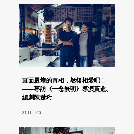
直面最壞的真相，然後相愛吧！
——專訪《一念無明》導演黃進、
編劇陳楚珩
24.11.2016