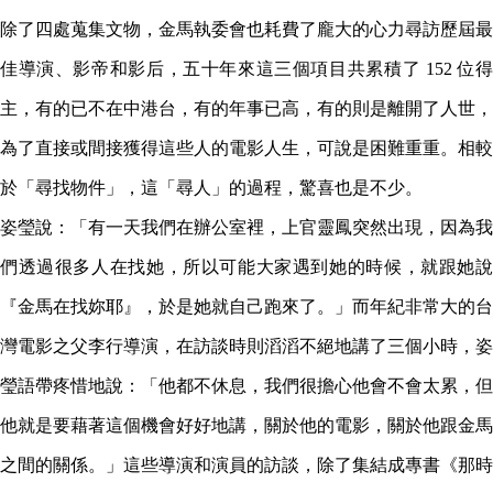
除了四處蒐集文物，金馬執委會也耗費了龐大的心力尋訪歷屆最
佳導演、影帝和影后，五十年來這三個項目共累積了 152 位得
主，有的已不在中港台，有的年事已高，有的則是離開了人世，
為了直接或間接獲得這些人的電影人生，可說是困難重重。相較
於「尋找物件」，這「尋人」的過程，驚喜也是不少。
姿瑩說：「有一天我們在辦公室裡，上官靈鳳突然出現，因為我
們透過很多人在找她，所以可能大家遇到她的時候，就跟她說
『金馬在找妳耶』，於是她就自己跑來了。」而年紀非常大的台
灣電影之父李行導演，在訪談時則滔滔不絕地講了三個小時，姿
瑩語帶疼惜地說：「他都不休息，我們很擔心他會不會太累，但
他就是要藉著這個機會好好地講，關於他的電影，關於他跟金馬
之間的關係。」這些導演和演員的訪談，除了集結成專書《那時