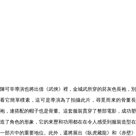
陳可辛導演也將出借《武俠》裡，金城武所穿的菸灰色長袍，別
看它簡單樸素，這可是導演為了拍攝此片，尋覓而來的骨董長
袍，連搭配的帽子也是骨董。這套服裝貫穿了整部電影，成功塑
造了角色的形象，它的來歷和功用都在在令人感受到服裝造型在
一部片中的重要地位。此外，還將展出《臥虎藏龍》和《赤壁》