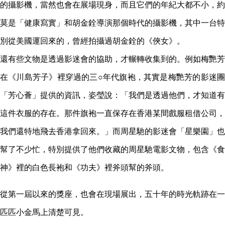
的攝影機，當然也會在展場現身，而且它們的年紀大都不小，約
莫是「健康寫實」和胡金銓導演那個時代的攝影機，其中一台特
別從美國運回來的，曾經拍攝過胡金銓的《俠女》。
還有些文物是透過影迷會的協助，才輾轉收集到的。例如梅艷芳
在《川島芳子》裡穿過的三○年代旗袍，其實是梅艷芳的影迷團
「芳心薈」提供的資訊，姿瑩說：「我們是透過他們，才知道有
這件衣服的存在。那件旗袍一直保存在香港某間戲服租借公司，
我們還特地飛去香港拿回來。」而周星馳的影迷會「星樂園」也
幫了不少忙，特別提供了他們收藏的周星馳電影文物，包含《食
神》裡的白色長袍和《功夫》裡斧頭幫的斧頭。
從第一屆以來的獎座，也會在現場展出，五十年的時光軌跡在一
匹匹小金馬上清楚可見。