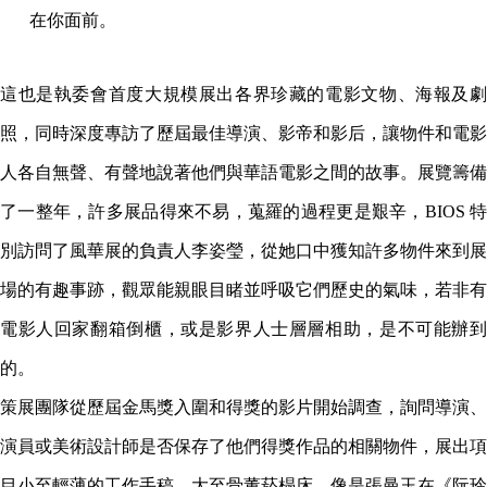
在你面前。
這也是執委會首度大規模展出各界珍藏的電影文物、海報及劇
照，同時深度專訪了歷屆最佳導演、影帝和影后，讓物件和電影
人各自無聲、有聲地說著他們與華語電影之間的故事。展覽籌備
了一整年，許多展品得來不易，蒐羅的過程更是艱辛，BIOS 特
別訪問了風華展的負責人李姿瑩，從她口中獲知許多物件來到展
場的有趣事跡，觀眾能親眼目睹並呼吸它們歷史的氣味，若非有
電影人回家翻箱倒櫃，或是影界人士層層相助，是不可能辦到
的。
策展團隊從歷屆金馬獎入圍和得獎的影片開始調查，詢問導演、
演員或美術設計師是否保存了他們得獎作品的相關物件，展出項
目小至輕薄的工作手稿，大至骨董菸榻床。像是張曼玉在《阮玲