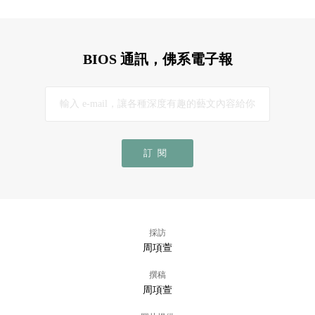
BIOS 通訊，佛系電子報
訂閱
採訪
周項萱
撰稿
周項萱