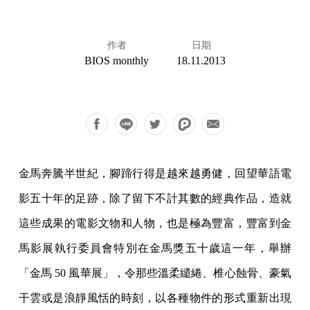
作者
日期
BIOS monthly
18.11.2013
金馬奔騰半世紀，腳蹄行得是越來越勇健，回望華語電
影五十年的足跡，除了留下不計其數的經典作品，造就
這些成果的電影文物和人物，也是極為豐富，豐富到金
馬影展執行委員會特別在金馬獎五十歲這一年，舉辦
「金馬 50 風華展」，令那些溫柔繾綣、椎心蝕骨、豪氣
干雲或是浪靜風恬的時刻，以各種物件的形式重新出現