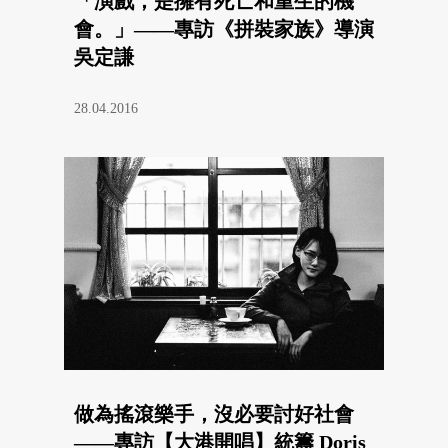
「演戲，是擁有死亡和重生的機
會。」——專訪《拼裝家族》導演
吳定謙
28.04.2016
做為搖滾樂手，沒必要討好社會
——專訪【大港開唱】統籌 Doris