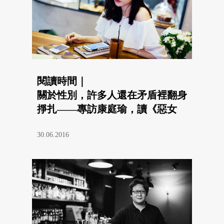
閱讀時間｜
關於性別，許多人還在矛盾裡翻身
掙扎——專訪康庭瑜，讀《惡女
力》
30.06.2016