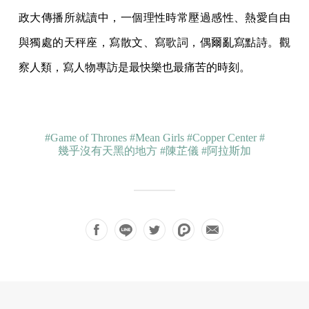
政大傳播所就讀中，一個理性時常壓過感性、
熱愛自由
與獨處的天秤座，寫散文、寫歌詞，偶爾亂寫點詩。
觀
察人類，寫人物專訪是最快樂也最痛苦的時刻。
#Game of Thrones
#Mean Girls
#Copper Center
#
幾乎沒有天黑的地方
#陳芷儀
#阿拉斯加