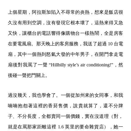
上個星期，阿拉斯加陷入不尋常的炎熱，想來是飯店很
久沒有用到空調，沒有發現它根本壞了，這熱來得又急
又快，讓櫃台的電話響得像購物台一樣熱鬧，全是房客
在要電風扇。那天晚上的客房服務，我送了超過 10 台電
扇，其中一個熱到怒氣大發的中年男子，在開門拿走電
扇後對我罵了一聲 “Hillbilly style’s air conditioning!”，然
後碰一聲把門關上。
過沒幾天，我也學會了。一個從加州來的女同事，和我
喃喃抱怨著這裡的香菸售價，說貴就算了，還不分牌
子、不分長度，全都賣同一個價錢，實在沒道理（對，
就是在罵那家距離這裡 1.6 英里的要命雜貨店），她一