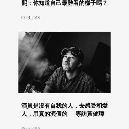
熙：你知道自己最難看的樣子嗎？
03.01.2018
演員是沒有自我的人，去感受和愛
人，用真的演假的──專訪黃健瑋
19.07.2016