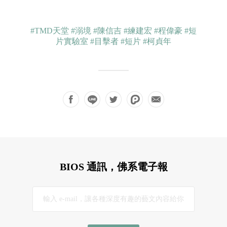
#TMD天堂
#溺境
#陳信吉
#練建宏
#程偉豪
#短
片實驗室
#目擊者
#短片
#柯貞年
BIOS 通訊，佛系電子報