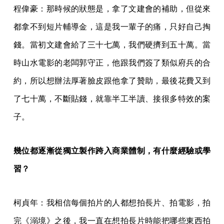
程偉豪：那時候的狀態是，拿了文建會的補助，但從來
都拿不到短片輔導金，這是我一輩子的痛，只好自己掏
錢。當初文建會給了三十七萬，我們硬擠到五十萬。當
時山水電影的老闆郭守正，他跟我們簽了類似府兵的合
約，所以想辦法厚著臉皮跟他拿了贊助，最後花費又到
了七十萬，不斷貼錢，就靠半工半讀、接很多特效的案
子。
幾位都逐漸從獨立製作跨入商業體制，有什麼經驗或學
習？
柯貞年：我相信每個拍片的人都想拍長片、拍電影，拍
完《溺境》之後，我一直在想拍長片時能把哪些東西拍