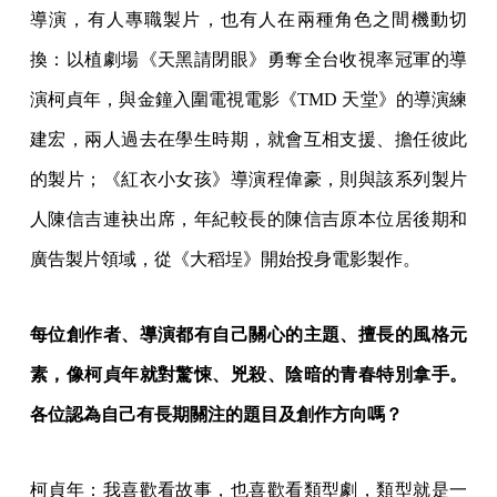
導演，有人專職製片，也有人在兩種角色之間機動切
換：以植劇場《天黑請閉眼》勇奪全台收視率冠軍的導
演柯貞年，與金鐘入圍電視電影《TMD 天堂》的導演練
建宏，兩人過去在學生時期，就會互相支援、擔任彼此
的製片；《紅衣小女孩》導演程偉豪，則與該系列製片
人陳信吉連袂出席，年紀較長的陳信吉原本位居後期和
廣告製片領域，從《大稻埕》開始投身電影製作。
每位創作者、導演都有自己關心的主題、擅長的風格元
素，像柯貞年就對驚悚、兇殺、陰暗的青春特別拿手。
各位認為自己有長期關注的題目及創作方向嗎？
柯貞年：我喜歡看故事，也喜歡看類型劇，類型就是一