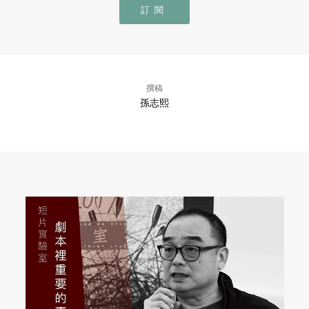
訂閱
撰稿
孫志熙