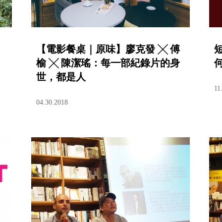
【電影餐桌｜原味】廖克發 ╳ 傅
榆 ╳ 陳潔瑤：每一部紀錄片的身
世，都是人
11
04.30.2018