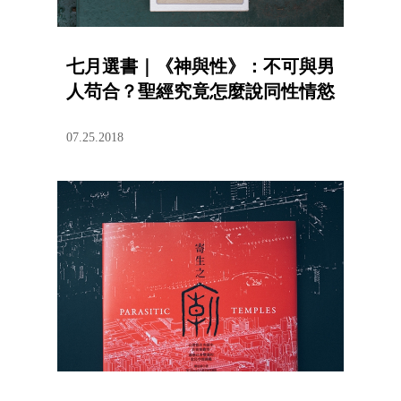
七月選書｜《神與性》：不可與男
人苟合？聖經究竟怎麼說同性情慾
07.25.2018