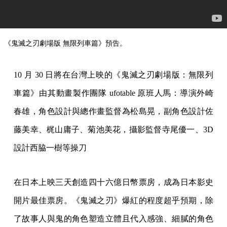
《鬼滅之刃劇場版 無限列車篇》預告。
10 月 30 日將在台灣上映的《鬼滅之刃劇場版：無限列
車篇》由其動畫製作團隊 ufotable 原班人馬：導演外崎
春雄，角色設計與總作畫監督為松島晃，副角色設計佐
藤美幸、梶山庸子、菊池美花，攝影監督寺尾優一、3D
設計西脇一樹等操刀
在日本上映三天創造四十六億日幣票房，成為日本影史
開片最佳票房。《鬼滅之刃》爆紅的程度超乎預期，除
了故事人與鬼的角色塑造立體且代入感強、細膩的角色