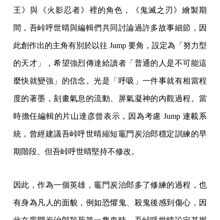
王》與《火影忍者》裡的角色，《鬼滅之刃》繪製期
間，吾峠呼世晴與編輯們共同討論過許多故事細節，因
此創作出的主角有別於以往 Jump 要角，設定為「努力型
的天才」，希望強烈傳達給讀者「普通的人是不可能這
麼快就變強」的信念。光是「呼吸」一件事就有相當程
度的著墨，刻畫氣息的流動、屏氣凝神的內觀過程。當
時擔任編輯的片山達彦曾表示，因為考慮 Jump 連載系
統，曾經建議吾峠呼世晴縮短竈門炭治郎穩定訓練的早
期階段、但吾峠呼世晴堅持不修改。
因此，作為一個英雄，竈門炭治郎多了修練的過程，也
有身為凡人的面貌，例如恐懼鬼、殺鬼後感到傷心，因