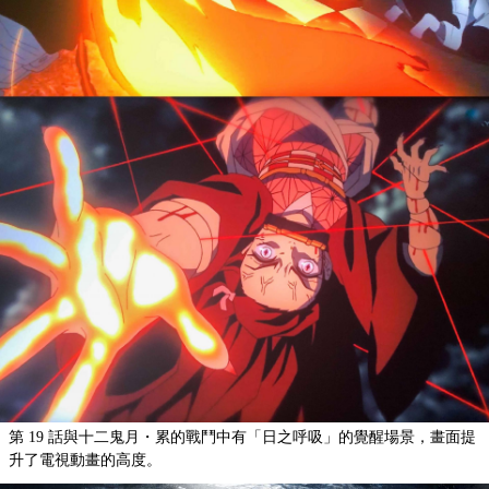
第 19 話與十二鬼月・累的戰鬥中有「日之呼吸」的覺醒場景，畫面提
升了電視動畫的高度。