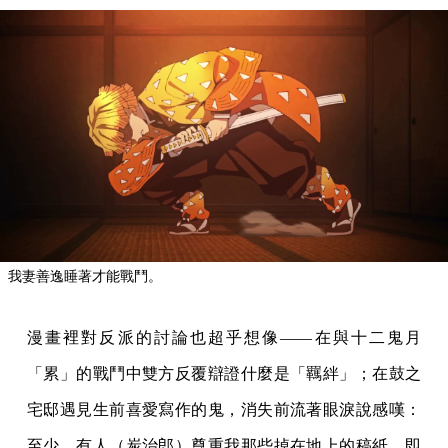
我妻善逸睡著才能戰鬥。
漫畫裡對反派的討論也超乎想像——在與十二鬼月
「累」的戰鬥中雙方反覆辯證什麼是「羈絆」；在鼓之
宅邸遇見生前喜愛寫作的鬼，消失前流著眼淚說感嘆：
至少，有人（炭治郎）尊重我那些掉在地上的稿紙，即