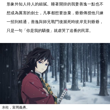
形象外知人待人的細膩。睡著開掛的我妻善逸一點也不
想成為厲害的劍士，凡事都想要放棄，爺爺傳授他只練
一招到精通，善逸與師兄戰鬥後瀕死時彼岸見到爺爺，
只是一句「你是我的驕傲」就虐哭了追番的民眾。
水柱，富岡義勇。