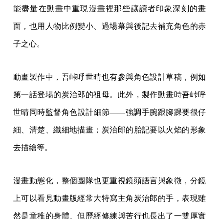
能盡量在動畫中重現漫畫裡那些讓讀者印象深刻的畫
面，也用人物比例變小、過場幕與後記去補充角色的赤
子之心。
動畫製作中，吾峠呼世晴也有參與角色設計草稿，例如
第一話登場的炭治郎的祖母。此外，製作動畫時吾峠呼
世晴同時監督角色設計細節——強調手腕跟腳踝要很仔
細、清楚、纖細地描畫；炭治郎的胎記要以火焰的形象
去描繪等。
漫畫動態化，整個團隊也更重視鏡頭語言與象徵，分鏡
上可以看見動畫版經常大特寫主角炭治郎的手，表現雖
然是童稚的身體、但歷經修練與苦行也長出了一雙厚實