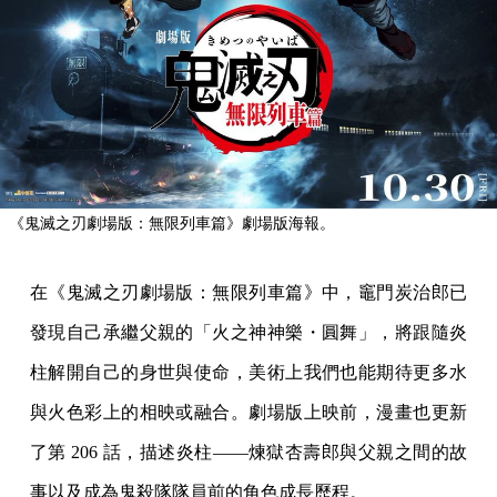
《鬼滅之刃劇場版：無限列車篇》劇場版海報。
在《鬼滅之刃劇場版：無限列車篇》中，竈門炭治郎已
發現自己承繼父親的「火之神神樂・圓舞」，將跟隨炎
柱解開自己的身世與使命，美術上我們也能期待更多水
與火色彩上的相映或融合。劇場版上映前，漫畫也更新
了第 206 話，描述炎柱——煉獄杏壽郎與父親之間的故
事以及成為鬼殺隊隊員前的角色成長歷程。