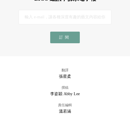
訂閱
翻譯
張星柔
撰稿
李姿穎 Abby Lee
責任編輯
溫若涵