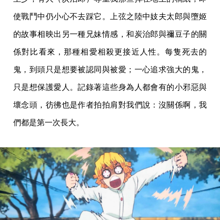
使戰鬥中仍小心不去踩它。上弦之陸中妓夫太郎與墮姬
的故事相映出另一種兄妹情感，和炭治郎與禰豆子的關
係對比看來，那種相愛相殺更接近人性。每隻死去的
鬼，到頭只是想要被認同與被愛；一心追求強大的鬼，
只是想保護愛人。記錄著這些身為人都會有的小邪惡與
壞念頭，彷彿也是作者拍拍肩對我們說：沒關係啊，我
們都是第一次長大。