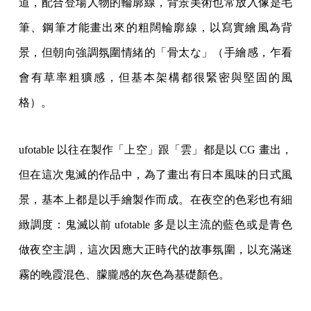
道，配合登場人物的輪廓線，背景美術也常放入像是毛
筆、鋼筆才能畫出來的粗闊輪廓線，以寫實繪風為背
景，但朝向強調氛圍情緒的「骨太な」（手繪感，乍看
會有草率粗獷感，但基本架構都很緊密與堅固的風
格）。
ufotable 以往在製作「上空」跟「雲」都是以 CG 畫出，
但在這次鬼滅的作品中，為了畫出有日本風味的日式風
景，基本上都是以手繪製作而成。在夜空的色彩也有細
緻調度：鬼滅以前 ufotable 多是以主流的藍色或是青色
做夜空主調，這次因應大正時代的故事氛圍，以充滿迷
霧的晚霞混色、朦朧感的灰色為基礎顏色。