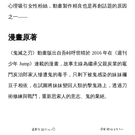
心理吸引女性粉絲，動畫製作精良也是再創話題的原因
之一——
漫畫原著
《鬼滅之刃》動畫版出自吾峠呼世晴於 2016 年在《週刊
少年 Jump》連載的漫畫，故事主線為繼承父親炭業的竈
門炭治郎家人慘遭鬼的毒手，只剩下被鬼感染的妹妹禰
豆子相依，在試圖將妹妹變回人類的擊鬼路上，透過刀
術修練與戰鬥，重新思索人的意志、鬼的棄絕。