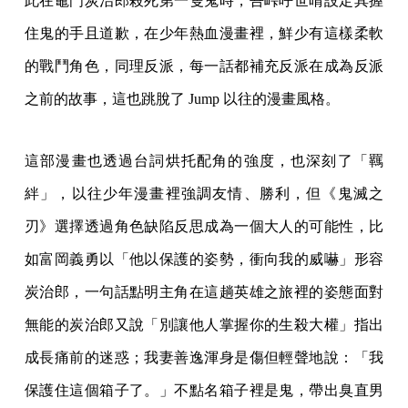
此在竈門炭治郎殺死第一隻鬼時，吾峠呼世晴設定其握
住鬼的手且道歉，在少年熱血漫畫裡，鮮少有這樣柔軟
的戰鬥角色，同理反派，每一話都補充反派在成為反派
之前的故事，這也跳脫了 Jump 以往的漫畫風格。
這部漫畫也透過台詞烘托配角的強度，也深刻了「羈
絆」，以往少年漫畫裡強調友情、勝利，但《鬼滅之
刃》選擇透過角色缺陷反思成為一個大人的可能性，比
如富岡義勇以「他以保護的姿勢，衝向我的威嚇」形容
炭治郎，一句話點明主角在這趟英雄之旅裡的姿態面對
無能的炭治郎又說「別讓他人掌握你的生殺大權」指出
成長痛前的迷惑；我妻善逸渾身是傷但輕聲地說：「我
保護住這個箱子了。」不點名箱子裡是鬼，帶出臭直男