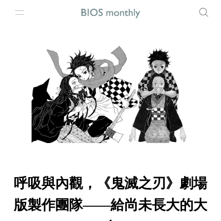
呼吸與內觀，《鬼滅之刃》劇場
版製作團隊——給尚未長大的大