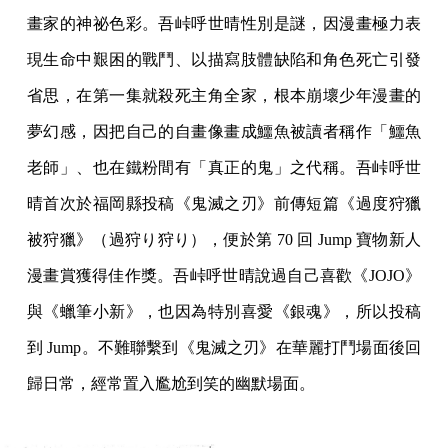
畫家的神祕色彩。吾峠呼世晴性別是謎，因漫畫極力表
現生命中艱困的戰鬥、以描寫肢體缺陷和角色死亡引發
省思，在第一集就殺死主角全家，根本崩壞少年漫畫的
夢幻感，因把自己的自畫像畫成鱷魚被讀者稱作「鱷魚
老師」、也在鐵粉間有「真正的鬼」之代稱。吾峠呼世
晴首次於福岡縣投稿《鬼滅之刃》前傳短篇《過度狩獵
被狩獵》（過狩り狩り），便於第 70 回 Jump 寶物新人
漫畫賞獲得佳作獎。吾峠呼世晴說過自己喜歡《JOJO》
與《蠟筆小新》，也因為特別喜愛《銀魂》，所以投稿
到 Jump。不難聯繫到《鬼滅之刃》在華麗打鬥場面後回
歸日常，經常置入尷尬到笑的幽默場面。