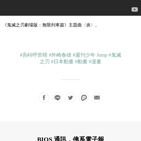
《鬼滅之刃劇場版：無限列車篇》主題曲〈炎〉。
#吾峠呼世晴
#外崎春雄
#週刊少年 Jump
#鬼滅
之刃
#日本動畫
#動畫
#漫畫
BIOS 通訊，佛系電子報