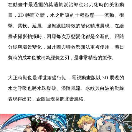
在動畫中最過癮的莫過於炭治郎使出刀術時的美術動
畫，2D 轉而立體，水之呼吸的十種型態——流動、衝
擊、柔軟、延展、強韌跟隨特效的變化精湛展現，在繪
畫或攝影拍攝時，因應每次形態變化都是全新的、跟隨
分鏡與場景變化，因此圖與特效都無法重複使用，曠日
費時的成本也被稱為經費之刃，是非常精密的製作。
大正時期也是浮世繪盛行期，電視動畫版以 3D 展現的
水之呼吸也將水珠爆破、浪隨風流、水紋與白波的動線
表現得出彩，企圖呈現葛飾北齋風格。