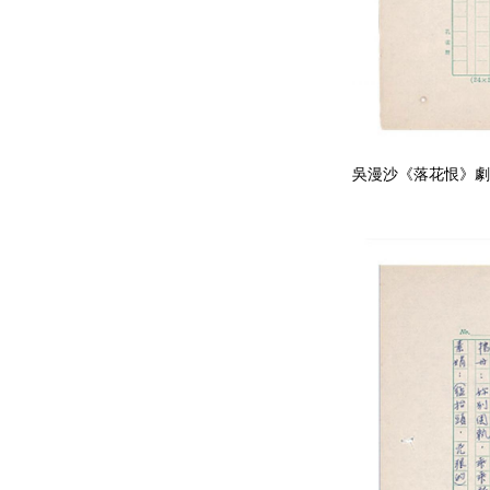
吳漫沙《落花恨》劇