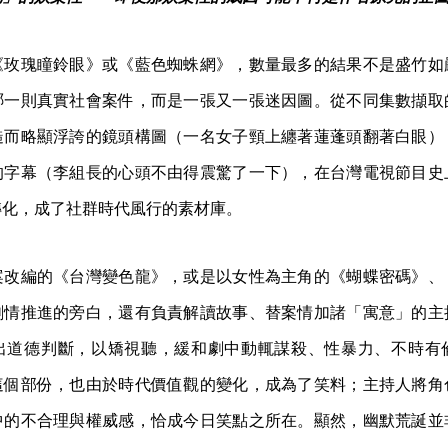
《玫瑰瞳鈴眼》或《藍色蜘蛛網》，數量最多的結果不是盛竹如
哪一則真實社會案件，而是一張又一張迷因圖。從不同集數擷取
糙而略顯浮誇的鏡頭構圖（一名女子頸上纏著蓮蓬頭翻著白眼）
的字幕（李組長的心頭不由得震驚了一下），在台灣電視節目史
轉化，成了社群時代風行的素材庫。
案改編的《台灣變色龍》，或是以女性為主角的《蝴蝶密碼》、
劇情推進的旁白，還有負責解讀故事、替案情加諸「寓意」的主
出道德判斷，以矯視聽，緩和劇中動輒謀殺、性暴力、不時有
這個部份，也由於時代價值觀的變化，成為了笑料；主持人將角
中的不合理與權威感，恰成今日笑點之所在。顯然，幽默荒誕並