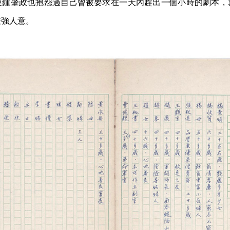
連鍾肇政也抱怨過自己曾被要求在一天內趕出一個小時的劇本，
差強人意。