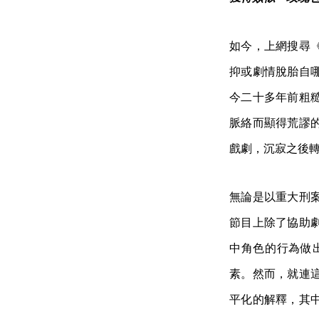
如今，上網搜尋
抑或劇情脫胎自
今二十多年前粗
脈絡而顯得荒謬
戲劇，沉寂之後
無論是以重大刑
節目上除了協助
中角色的行為做
素。然而，就連
平化的解釋，其