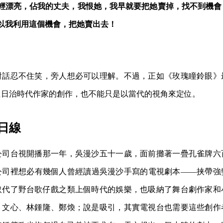
輕漂亮，佔我的丈夫，我恨她，我早就要把她賣掉，找不到機會
以我利用這個機會，把她賣出去！
對話忍不住笑，旁人想必可以理解。不過，正如《玫瑰瞳鈴眼》
位日治時代作家的創作，也不能只是以當代的視角來定位。
日線
公司台視開播那一年，吳漫沙五十一歲，面前攤著一疊孔雀牌六
公司裡想必有幾個人曾經讀過吳漫沙手寫的電視劇本——挟帶強
取代了野台歌仔戲之類上個時代的娛樂，也吸納了舞台劇作家和
、文心、林鍾隆、鄭煥；說是吸引，其實電視台也需要這些創作