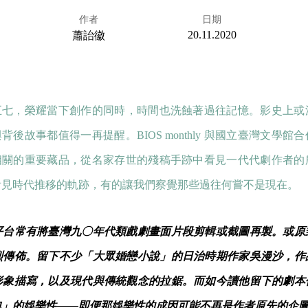
作者
日期
20.11.2020
蕭詒徽
五七，榮耀當下創作的同時，時間也洗蝕著過往記憶。影史上或
背後故事都值得一再提醒。BIOS monthly 與國立臺灣文學
相關的重要藏品，從名家存世的殘稿手跡中看見一代代劇作者的
看見時代推移的軌跡，有的讓我們察覺那些過往何嘗不是現在。
平台常有將臺灣九〇年代類戲劇畫面片段剪輯或截圖再製。或原
烈傳佈。留下不少「大眾婚戀小說」的日治時期作家吳漫沙，作
形象描寫，以及現代與傳統觀念的拉鋸。而如今讀他留下的劇本
包」的娛樂性——即便那娛樂性的成因可能不再是作者原先的企