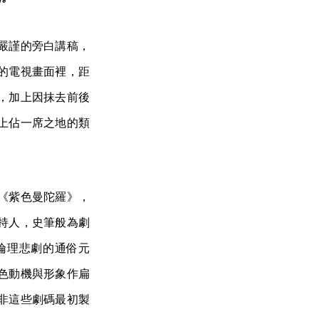
嚴謹的旁白講稿，
的電視畫面裡，距
，加上因抹去前後
上佔一席之地的類
《紫色曼陀羅》，
持人，史筆般為劇
倫理悲劇的通俗元
色動機與形象作扁
非這些劇碼最初製