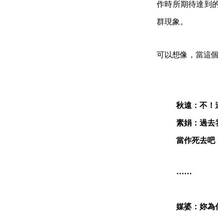
作時所期待達到
群現象。
可以想像，當這
秋遠：不！
素娟：過去
當作死去吧
⋯⋯
媒婆：妳為