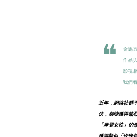
金馬
作品與
影視
我們
近年，網路社群
仿，都能獲得熱
「摩登女性」的
獲得類似「玫瑰